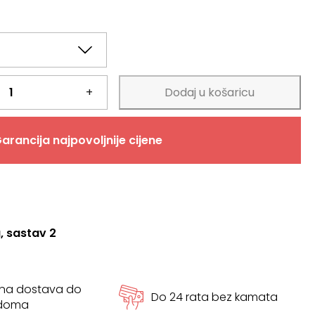
€.
 €.
+
Dodaj u košaricu
arancija najpovoljnije cijene
, sastav 2
tna dostava do
Do 24 rata bez kamata
 doma