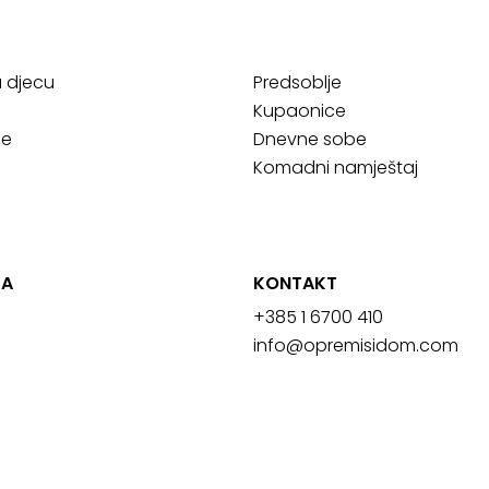
a djecu
Predsoblje
Kupaonice
ce
Dnevne sobe
Komadni namještaj
JA
KONTAKT
+385 1 6700 410
info@opremisidom.com