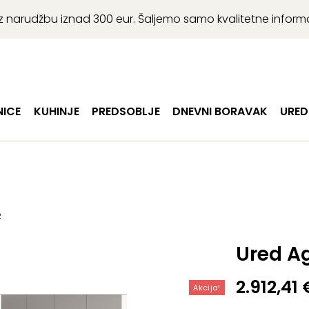
r uz narudžbu iznad 300 eur. Šaljemo samo kvalitetne infor
ICE
KUHINJE
PREDSOBLJE
DNEVNI BORAVAK
URED
2
Ured A
Izvorna
Trenutn
2.912,41
Akcija!
cijena
cijena