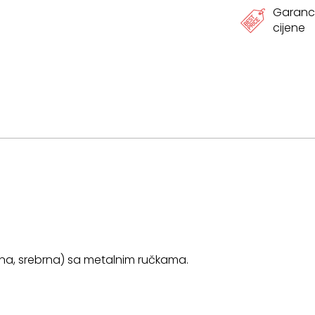
Garanci
cijene
rna, srebrna) sa metalnim ručkama.