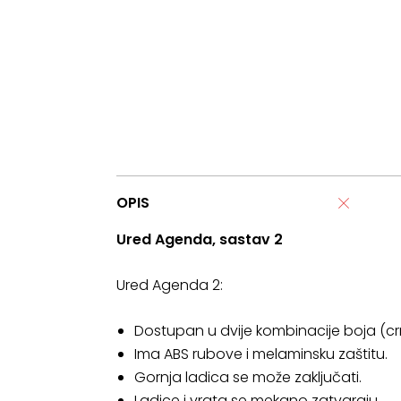
OPIS
Ured Agenda, sastav 2
Ured Agenda 2:
Dostupan u dvije kombinacije boja (c
Ima ABS rubove i melaminsku zaštitu.
Gornja ladica se može zaključati.
Ladice i vrata se mekano zatvaraju.