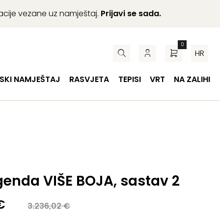
macije vezane uz namještaj.
Prijavi se sada.
0
HR
SKI NAMJEŠTAJ
RASVJETA
TEPISI
VRT
NA ZALIHI
genda VIŠE BOJA, sastav 2
a
€
3.236,02
€