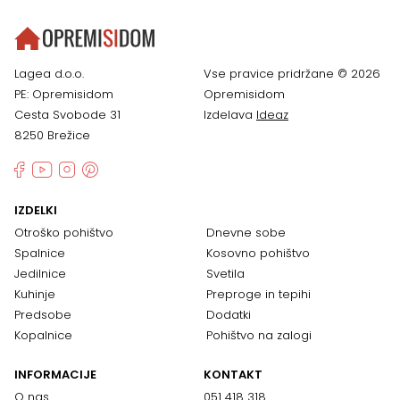
Lagea d.o.o.
Vse pravice pridržane © 2026
PE: Opremisidom
Opremisidom
Cesta Svobode 31
Izdelava
Ideaz
8250 Brežice
IZDELKI
Otroško pohištvo
Dnevne sobe
Spalnice
Kosovno pohištvo
Jedilnice
Svetila
Kuhinje
Preproge in tepihi
Predsobe
Dodatki
Kopalnice
Pohištvo na zalogi
INFORMACIJE
KONTAKT
O nas
051 418 318