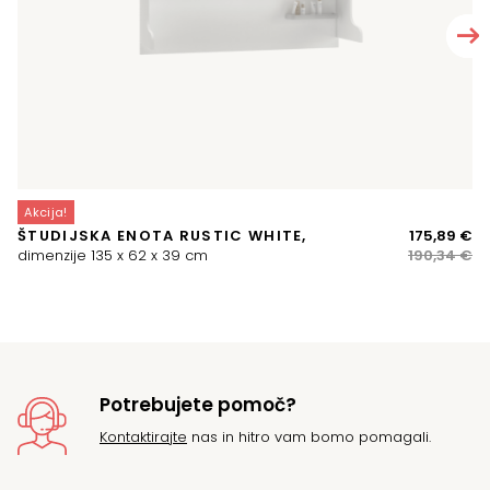
Akcija!
A
Iz
Tr
ŠTUDIJSKA ENOTA RUSTIC WHITE,
175,89
€
P
ce
ce
dimenzije 135 x 62 x 39 cm
190,34
€
di
je
je:
bil
17
19
Potrebujete pomoč?
Kontaktirajte
nas in hitro vam bomo pomagali.