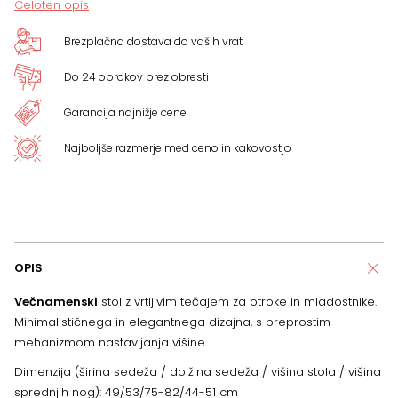
Celoten opis
Brezplačna dostava do vaših vrat
Do 24 obrokov brez obresti
Garancija najnižje cene
Najboljše razmerje med ceno in kakovostjo
OPIS
Večnamenski
stol z vrtljivim tečajem za otroke in mladostnike.
Minimalističnega in elegantnega dizajna, s preprostim
mehanizmom nastavljanja višine.
Dimenzija (širina sedeža / dolžina sedeža / višina stola / višina
sprednjih nog): 49/53/75-82/44-51 cm