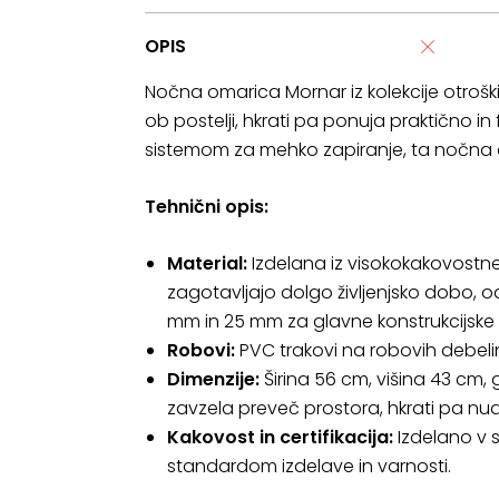
OPIS
Nočna omarica Mornar iz kolekcije otroš
ob postelji, hkrati pa ponuja praktično 
sistemom za mehko zapiranje, ta nočna o
Tehnični opis:
Material:
Izdelana iz visokokakovostne 
zagotavljajo dolgo življenjsko dobo, o
mm in 25 mm za glavne konstrukcijske 
Robovi:
PVC trakovi na robovih debelin
Dimenzije:
Širina 56 cm, višina 43 cm,
zavzela preveč prostora, hkrati pa n
Kakovost in certifikacija:
Izdelano v s
standardom izdelave in varnosti.