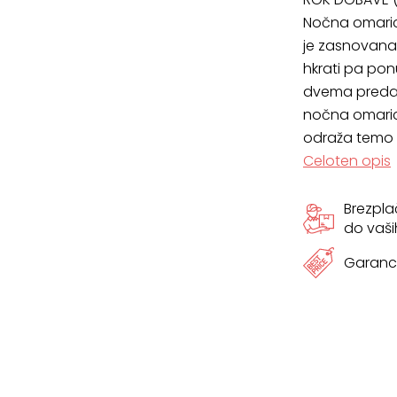
Nočna omarica
je zasnovana 
hkrati pa pon
dvema predal
nočna omarica
odraža temo 
Celoten opis
Brezpl
do vaši
Garanci