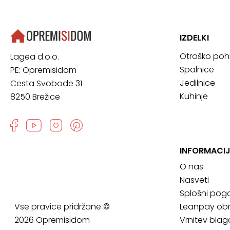
IZDELKI
Otroško poh
Lagea d.o.o.
Spalnice
PE: Opremisidom
Jedilnice
Cesta Svobode 31
Kuhinje
8250 Brežice
INFORMACIJ
O nas
Nasveti
Splošni pogo
Vse pravice pridržane ©
Leanpay obr
2026 Opremisidom
Vrnitev blag