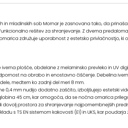
kih in mladinskih sob Mornar je zasnovana tako, da prinaš
in funkcionalno rešitev za shranjevanje. Z dvema predalom
marica združuje uporabnost z estetsko privlačnostjo, ki 
iverna plošče, obdelane z melaminsko prevleko in UV digital
dpornost na obrabo in enostavno čiščenje. Debelina iverni
dele, medtem ko zadnji del meri 8 mm.
e 0,4 mm nudijo dodatno zaščito, izboljšujejo estetski vide
 globina 45 cm, kar omogoča, da se nočna omarica prilega
udi dovolj prostora za shranjevanje najpomembnejših pre
kladu s TS EN sistemom kakovosti (E1) in UKS, kar poudarj