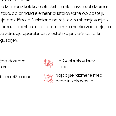
 Mornar iz kolekcije otroških in mladinskih sob Mornar
tako, da prinaša element pustolovščine ob postelji,
uja praktično in funkcionalno rešitev za shranjevanje. Z
oma, opremljenima s sistemom za mehko zapiranje, ta
 združuje uporabnost z estetsko privlačnostjo, ki
gusarjev.
ačna dostava
Do 24 obrokov brez
h vrat
obresti
Najboljše razmerje med
ja najnižje cene
ceno in kakovostjo