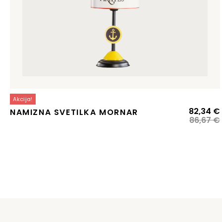
Akcija!
82,34
€
NAMIZNA SVETILKA MORNAR
86,67
€
j