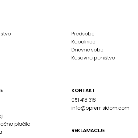
ištvo
Predsobe
Kopalnice
Dnevne sobe
Kosovno pohištvo
E
KONTAKT
051 418 318
info@opremisidom.com
ji
očno plačilo
REKLAMACIJE
a