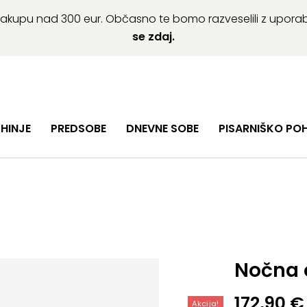
ob nakupu nad 300 eur. Občasno te bomo razveselili z upor
se zdaj.
HINJE
PREDSOBE
DNEVNE SOBE
PISARNIŠKO PO
Nočna 
Izvirna
Trenutn
172,90
€
Akcija!