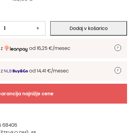
.
+
Dodaj v košarico
.
 z
od
16,25
€
/mesec
 z
od
14,41
€
/mesec
arancija najnižje cene
05 68406
ŠTEVILO DNI):
45