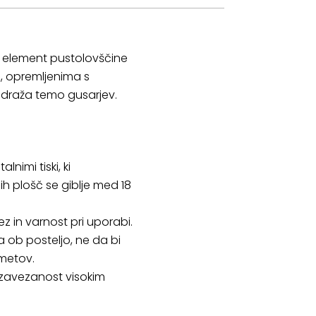
a element pustolovščine
a, opremljenima s
odraža temo gusarjev.
nimi tiski, ki
h plošč se giblje med 18
z in varnost pri uporabi.
 ob posteljo, ne da bi
dmetov.
a zavezanost visokim