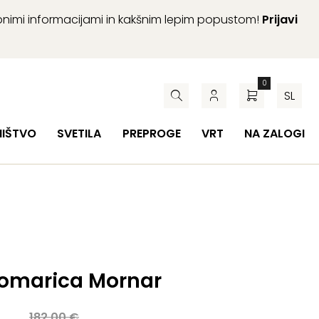
abnimi informacijami in kakšnim lepim popustom!
Prijavi
0
SL
HIŠTVO
SVETILA
PREPROGE
VRT
NA ZALOGI
omarica Mornar
a
182,00
€