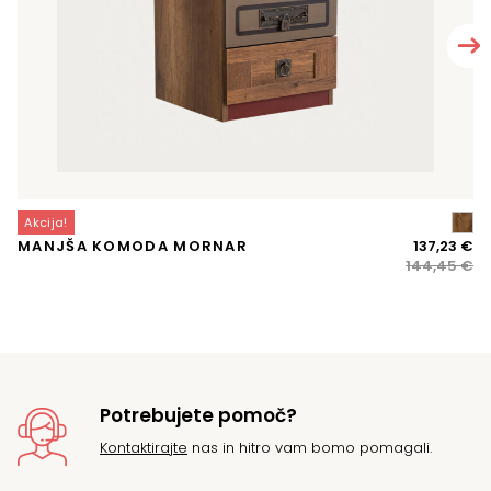
Akcija!
A
Iz
Tr
MANJŠA KOMODA MORNAR
137,23
€
K
ce
ce
144,45
€
je
je:
bil
13
14
Potrebujete pomoč?
Kontaktirajte
nas in hitro vam bomo pomagali.