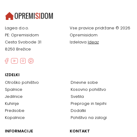
Lagea d.o.o.
Vse pravice pridržane © 2026
PE: Opremisidom
Opremisidom
Cesta Svobode 31
Izdelava
Ideaz
8250 Brežice
IZDELKI
Otroško pohištvo
Dnevne sobe
Spalnice
Kosovno pohištvo
Jedilnice
Svetila
Kuhinje
Preproge in tepihi
Predsobe
Dodatki
Kopalnice
Pohištvo na zalogi
INFORMACIJE
KONTAKT