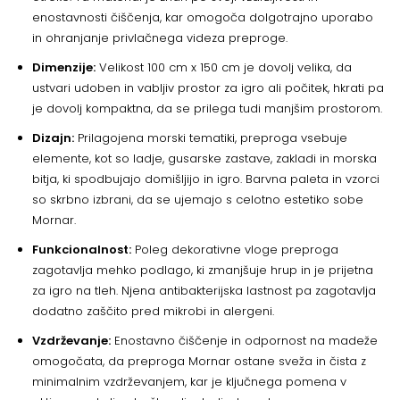
enostavnosti čiščenja, kar omogoča dolgotrajno uporabo
in ohranjanje privlačnega videza preproge.
Dimenzije:
Velikost 100 cm x 150 cm je dovolj velika, da
ustvari udoben in vabljiv prostor za igro ali počitek, hkrati pa
je dovolj kompaktna, da se prilega tudi manjšim prostorom.
Dizajn:
Prilagojena morski tematiki, preproga vsebuje
elemente, kot so ladje, gusarske zastave, zakladi in morska
bitja, ki spodbujajo domišljijo in igro. Barvna paleta in vzorci
so skrbno izbrani, da se ujemajo s celotno estetiko sobe
Mornar.
Funkcionalnost:
Poleg dekorativne vloge preproga
zagotavlja mehko podlago, ki zmanjšuje hrup in je prijetna
za igro na tleh. Njena antibakterijska lastnost pa zagotavlja
dodatno zaščito pred mikrobi in alergeni.
Vzdrževanje:
Enostavno čiščenje in odpornost na madeže
omogočata, da preproga Mornar ostane sveža in čista z
minimalnim vzdrževanjem, kar je ključnega pomena v