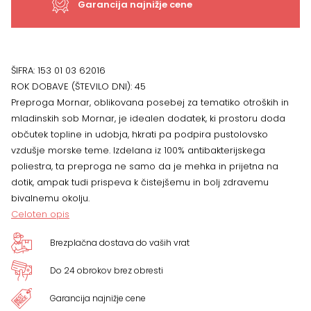
Garancija najnižje cene
ŠIFRA:
153 01 03 62016
ROK DOBAVE (ŠTEVILO DNI):
45
Preproga Mornar, oblikovana posebej za tematiko otroških in
mladinskih sob Mornar, je idealen dodatek, ki prostoru doda
občutek topline in udobja, hkrati pa podpira pustolovsko
vzdušje morske teme. Izdelana iz 100% antibakterijskega
poliestra, ta preproga ne samo da je mehka in prijetna na
dotik, ampak tudi prispeva k čistejšemu in bolj zdravemu
bivalnemu okolju.
Celoten opis
Brezplačna dostava do vaših vrat
Do 24 obrokov brez obresti
Garancija najnižje cene