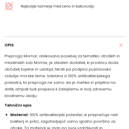
Najboljše razmerje med ceno in kakovostjo
OPIS
Preproga Mornar, oblikovana posebej za tematiko otroških in
mladinskih sob Mornar, je idealen dodatek, ki prostoru doda
občutek topline in udobja, hkrati pa podpira pustolovsko
vzdušje morske teme. Izdelana iz 100% antibakterijskega
poliestra, ta preproga ne samo da je mehka in prijetna na
dotik, ampak tudi prispeva k čistejšemu in bolj zdravemu
bivalnemu okolju.
Tehnični opis:
Material:
100% antibakterijski poliester, ki preprečuje rast
bakterij in pršic, zagotavljajoč varno igralno površino za
otroke. Ta material je znan po svoji vzdržljivosti in