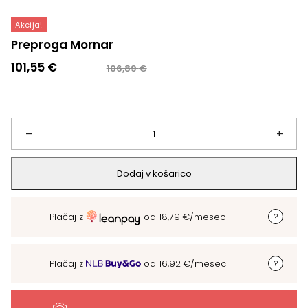
Akcija!
Preproga Mornar
Izvirna
Trenutna
101,55
€
106,89
€
cena
cena
je
je:
bila:
101,55 €.
106,89 €.
Preproga
–
+
Mornar
Dodaj v košarico
količina
Plačaj z
od
18,79
€
/mesec
Plačaj z
od
16,92
€
/mesec