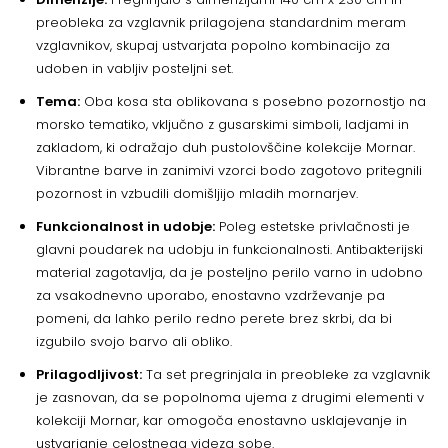
preobleka za vzglavnik prilagojena standardnim meram
vzglavnikov, skupaj ustvarjata popolno kombinacijo za
udoben in vabljiv posteljni set.
Tema:
Oba kosa sta oblikovana s posebno pozornostjo na
morsko tematiko, vključno z gusarskimi simboli, ladjami in
zakladom, ki odražajo duh pustolovščine kolekcije Mornar.
Vibrantne barve in zanimivi vzorci bodo zagotovo pritegnili
pozornost in vzbudili domišljijo mladih mornarjev.
Funkcionalnost in udobje:
Poleg estetske privlačnosti je
glavni poudarek na udobju in funkcionalnosti. Antibakterijski
material zagotavlja, da je posteljno perilo varno in udobno
za vsakodnevno uporabo, enostavno vzdrževanje pa
pomeni, da lahko perilo redno perete brez skrbi, da bi
izgubilo svojo barvo ali obliko.
Prilagodljivost:
Ta set pregrinjala in preobleke za vzglavnik
je zasnovan, da se popolnoma ujema z drugimi elementi v
kolekciji Mornar, kar omogoča enostavno usklajevanje in
ustvarjanje celostnega videza sobe.