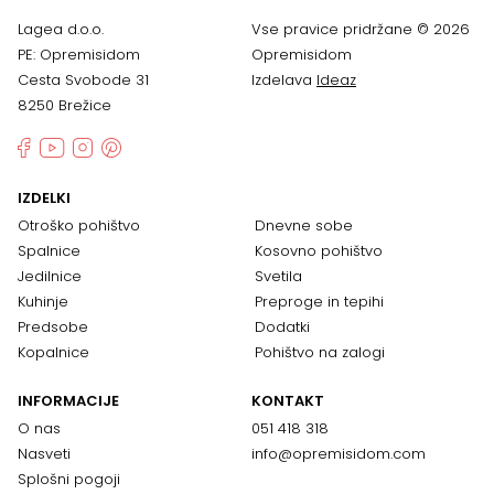
Lagea d.o.o.
Vse pravice pridržane © 2026
PE: Opremisidom
Opremisidom
Cesta Svobode 31
Izdelava
Ideaz
8250 Brežice
IZDELKI
Otroško pohištvo
Dnevne sobe
Spalnice
Kosovno pohištvo
Jedilnice
Svetila
Kuhinje
Preproge in tepihi
Predsobe
Dodatki
Kopalnice
Pohištvo na zalogi
INFORMACIJE
KONTAKT
O nas
051 418 318
Nasveti
info@opremisidom.com
Splošni pogoji