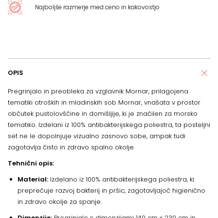
Najboljše razmerje med ceno in kakovostjo
OPIS
Pregrinjalo in preobleka za vzglavnik Mornar, prilagojena
tematiki otroških in mladinskih sob Mornar, vnašata v prostor
občutek pustolovščine in domišljije, ki je značilen za morsko
tematiko. Izdelani iz 100% antibakterijskega poliestra, ta posteljni
set ne le dopolnjuje vizualno zasnovo sobe, ampak tudi
zagotavlja čisto in zdravo spalno okolje.
Tehnični opis:
Material:
Izdelano iz 100% antibakterijskega poliestra, ki
preprečuje razvoj bakterij in pršic, zagotavljajoč higienično
in zdravo okolje za spanje.
Dimenzije:
Pregrinjalo s dimenzijami 140 cm x 230 cm in