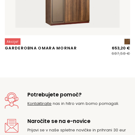
Akcija!
A
Iz
Tr
GARDEROBNA OMARA MORNAR
653,20
€
P
ce
ce
687,58
€
je
je:
bil
65
68
Potrebujete pomoč?
Kontaktirajte
nas in hitro vam bomo pomagali.
Naročite se na e-novice
Prijavi se v naše spletne novičke in prihrani 30 eur