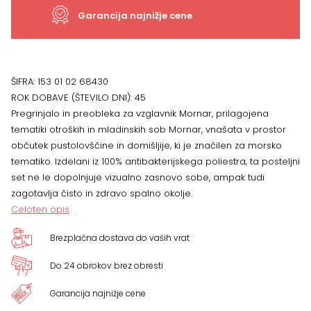
Garancija najnižje cene
ŠIFRA:
153 01 02 68430
ROK DOBAVE (ŠTEVILO DNI):
45
Pregrinjalo in preobleka za vzglavnik Mornar, prilagojena
tematiki otroških in mladinskih sob Mornar, vnašata v prostor
občutek pustolovščine in domišljije, ki je značilen za morsko
tematiko. Izdelani iz 100% antibakterijskega poliestra, ta posteljni
set ne le dopolnjuje vizualno zasnovo sobe, ampak tudi
zagotavlja čisto in zdravo spalno okolje.
Celoten opis
Brezplačna dostava do vaših vrat
Do 24 obrokov brez obresti
Garancija najnižje cene