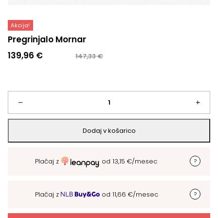
Akcija!
Pregrinjalo Mornar
Izvirna
Trenutna
139,96
€
147,33
€
cena
cena
je
je:
bila:
139,96 €.
147,33 €.
Pregrinjalo
–
+
Mornar
Dodaj v košarico
količina
Plačaj z
od
13,15
€
/mesec
Plačaj z
od
11,66
€
/mesec