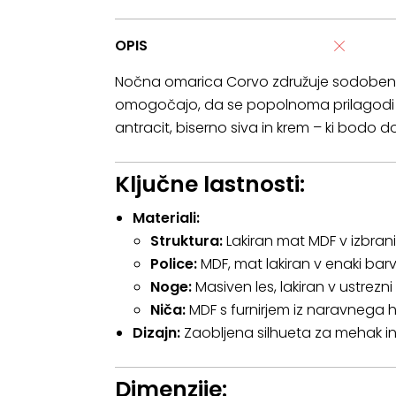
OPIS
Nočna omarica Corvo združuje sodoben diz
omogočajo, da se popolnoma prilagodi ra
antracit, biserno siva in krem – ki bodo d
Ključne lastnosti:
Materiali:
Struktura:
Lakiran mat MDF v izbrani 
Police:
MDF, mat lakiran v enaki barvi
Noge:
Masiven les, lakiran v ustrezni 
Niča:
MDF s furnirjem iz naravnega h
Dizajn:
Zaobljena silhueta za mehak in
Dimenzije: