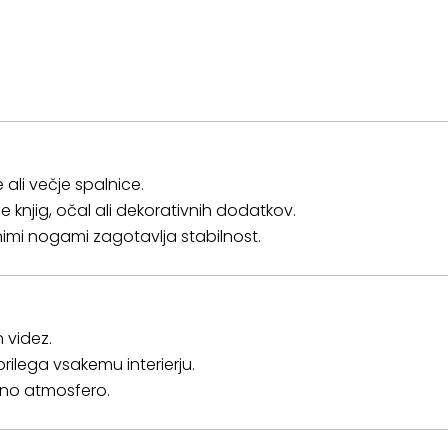
ali večje spalnice.
 knjig, očal ali dekorativnih dodatkov.
nimi nogami zagotavlja stabilnost.
 videz.
rilega vsakemu interierju.
etno atmosfero.