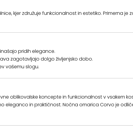
ce, kjer združuje funkcionalnost in estetiko. Primerna je 
rinašajo pridih elegance.
lava zagotavljajo dolgo življenjsko dobo.
tev vašemu slogu.
vne oblikovalske koncepte in funkcionalnost v vsakem kos
o eleganco in praktičnost. Nočna omarica Corvo je odličen 