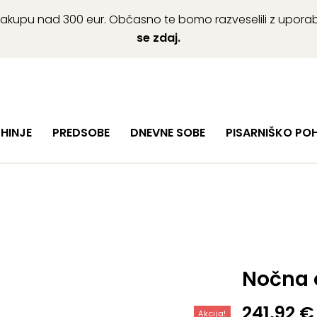
ob nakupu nad 300 eur. Občasno te bomo razveselili z upor
se zdaj.
HINJE
PREDSOBE
DNEVNE SOBE
PISARNIŠKO PO
Nočna 
Izvirna
Trenutn
241,92
€
Akcija!