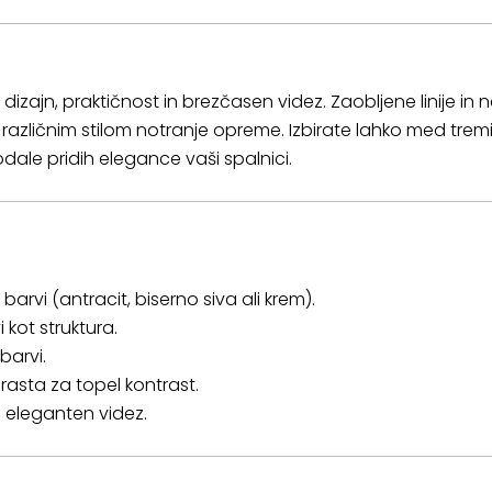
ajn, praktičnost in brezčasen videz. Zaobljene linije in 
zličnim stilom notranje opreme. Izbirate lahko med tremi
odale pridih elegance vaši spalnici.
barvi (antracit, biserno siva ali krem).
 kot struktura.
barvi.
rasta za topel kontrast.
 eleganten videz.