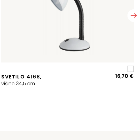
16,70
€
zvirna
renutna
SVETILO 4168,
ena
ena
višine 34,5 cm
:
la:
8,96 €.
5,44 €.