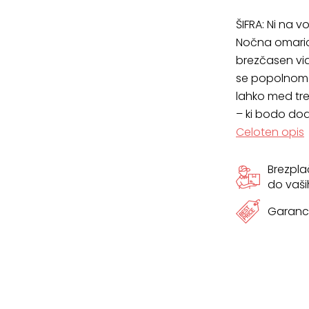
ŠIFRA:
Ni na vo
Nočna omarica
brezčasen vid
se popolnoma 
lahko med tre
– ki bodo dod
Celoten opis
Brezpl
do vaši
Garanci