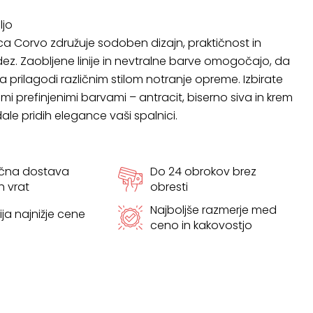
ljo
 Corvo združuje sodoben dizajn, praktičnost in
ez. Zaobljene linije in nevtralne barve omogočajo, da
prilagodi različnim stilom notranje opreme. Izbirate
mi prefinjenimi barvami – antracit, biserno siva in krem
ale pridih elegance vaši spalnici.
ačna dostava
Do 24 obrokov brez
h vrat
obresti
Najboljše razmerje med
ja najnižje cene
ceno in kakovostjo