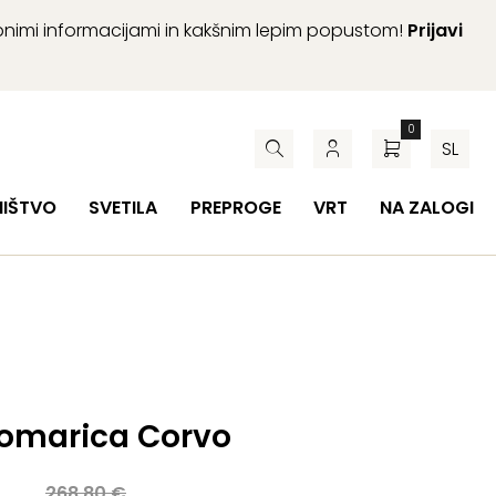
abnimi informacijami in kakšnim lepim popustom!
Prijavi
0
SL
HIŠTVO
SVETILA
PREPROGE
VRT
NA ZALOGI
omarica Corvo
a
268,80
€