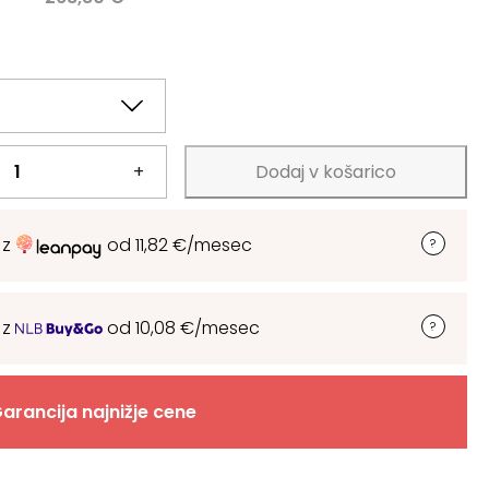
.
.
+
Dodaj v košarico
 z
od
11,82
€
/mesec
 z
od
10,08
€
/mesec
arancija najnižje cene