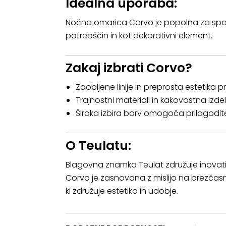
Idealna uporaba:
Nočna omarica Corvo je popolna za spalni
potrebščin in kot dekorativni element.
Zakaj izbrati Corvo?
Zaobljene linije in preprosta estetika p
Trajnostni materiali in kakovostna izde
Široka izbira barv omogoča prilagodi
O Teulatu:
Blagovna znamka Teulat združuje inovati
Corvo je zasnovana z mislijo na brezčasn
ki združuje estetiko in udobje.