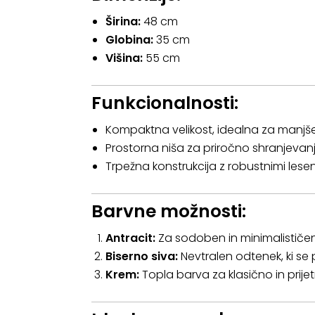
Širina:
48 cm
Globina:
35 cm
Višina:
55 cm
Funkcionalnosti:
Kompaktna velikost, idealna za manjše 
Prostorna niša za priročno shranjevanje
Trpežna konstrukcija z robustnimi lese
Barvne možnosti:
Antracit:
Za sodoben in minimalističen
Biserno siva:
Nevtralen odtenek, ki se p
Krem:
Topla barva za klasično in prij