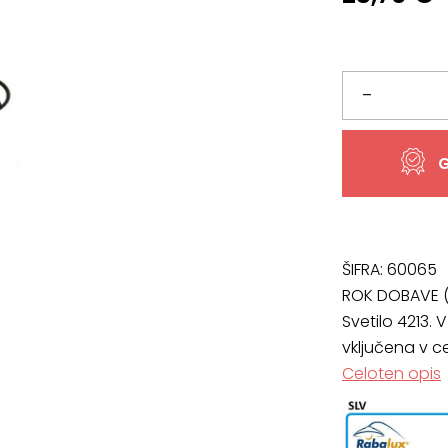
Svetilo
–
4213,
G
višine
49
količina
ŠIFRA:
60065
ROK DOBAVE (
Svetilo 4213. 
vključena v c
Celoten opis