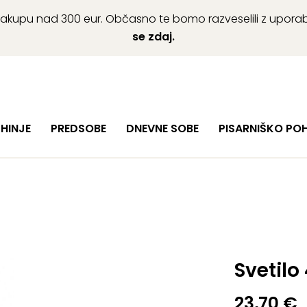
ob nakupu nad 300 eur. Občasno te bomo razveselili z upor
se zdaj.
HINJE
PREDSOBE
DNEVNE SOBE
PISARNIŠKO PO
Svetilo 
23,70
€