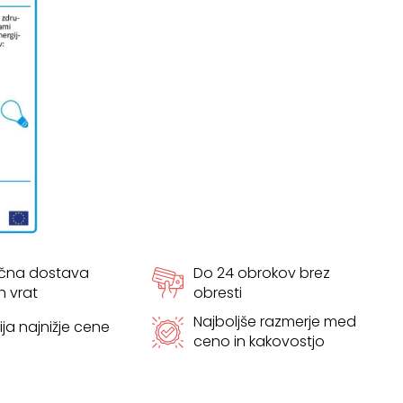
ačna dostava
Do 24 obrokov brez
h vrat
obresti
Najboljše razmerje med
ja najnižje cene
ceno in kakovostjo