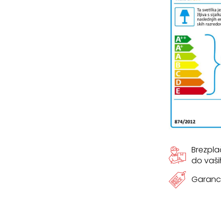
Brezpl
do vaši
Garanci