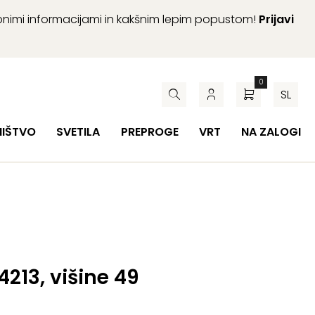
abnimi informacijami in kakšnim lepim popustom!
Prijavi
0
SL
HIŠTVO
SVETILA
PREPROGE
VRT
NA ZALOGI
4213, višine 49