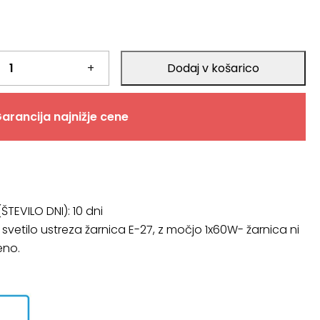
+
Dodaj v košarico
arancija najnižje cene
ŠTEVILO DNI):
10 dni
V svetilo ustreza žarnica E-27, z močjo 1x60W- žarnica ni
eno.