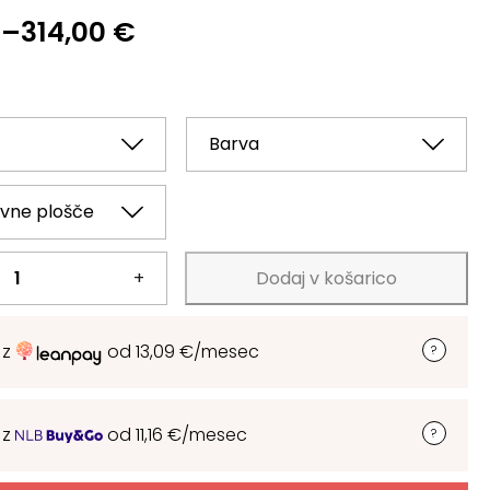
€
–
314,00
€
+
Dodaj v košarico
 z
od
13,09
€
/mesec
 z
od
11,16
€
/mesec