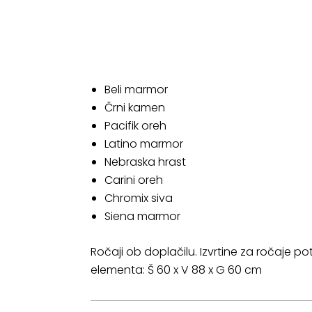
Beli marmor
Črni kamen
Pacifik oreh
Latino marmor
Nebraska hrast
Carini oreh
Chromix siva
Siena marmor
Ročaji ob doplačilu. Izvrtine za ročaje p
elementa: Š 60 x V 88 x G 60 cm