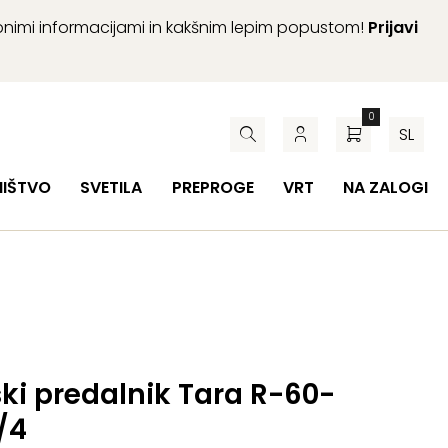
abnimi informacijami in kakšnim lepim popustom!
Prijavi
0
SL
HIŠTVO
SVETILA
PREPROGE
VRT
NA ZALOGI
ki predalnik Tara R-60-
/4