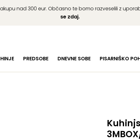
ob nakupu nad 300 eur. Občasno te bomo razveselili z upor
se zdaj.
HINJE
PREDSOBE
DNEVNE SOBE
PISARNIŠKO PO
Kuhinjs
3MBOX