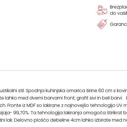
Brezpl
do vaši
Garanci
stikalni stil. Spodnja kuhinjska omarica širine 60 cm s kov
te lahko med dvemi barvami front; grafit sivi in beli barvi.
tich. Fronte iz MDF so lakirane z najnovejšo tehnologijo UV 
ijaja- 99,70%. Ta tehnologija lakiranja omogoča štirikrat 
ni lak. Delovno ploščo debeline 4cm lahko izbirate med n