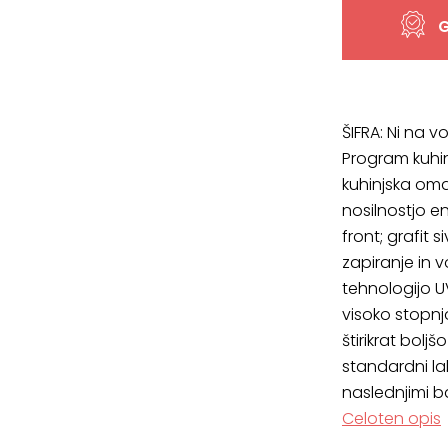
3MBOX/4
G
količina
ŠIFRA:
Ni na vo
Program kuhinj
kuhinjska oma
nosilnostjo e
front; grafit s
zapiranje in v
tehnologijo U
visoko stopnj
štirikrat bolj
standardni la
naslednjimi b
Celoten opis