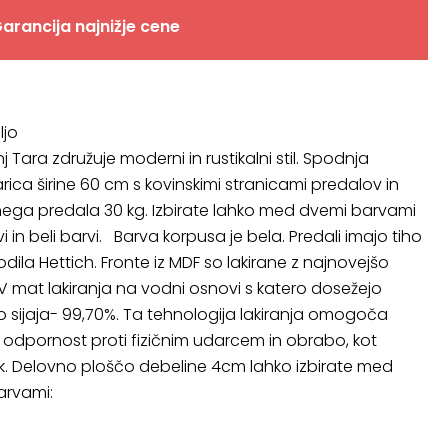
arancija najnižje cene
ljo
 Tara združuje moderni in rustikalni stil. Spodnja
rica širine 60 cm s kovinskimi stranicami predalov in
nega predala 30 kg. Izbirate lahko med dvemi barvami
ivi in beli barvi. Barva korpusa je bela. Predali imajo tiho
odila Hettich. Fronte iz MDF so lakirane z najnovejšo
V mat lakiranja na vodni osnovi s katero dosežejo
o sijaja- 99,70%. Ta tehnologija lakiranja omogoča
šo odpornost proti fizičnim udarcem in obrabo, kot
k. Delovno ploščo debeline 4cm lahko izbirate med
arvami: