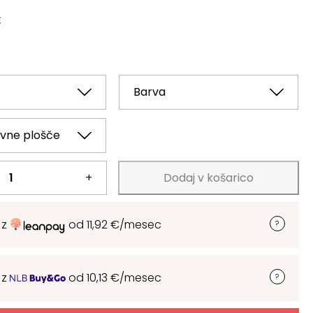
€
+
Dodaj v košarico
 z
od
11,92
€
/mesec
 z
od
10,13
€
/mesec