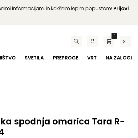
abnimi informacijami in kakšnim lepim popustom!
Prijavi
0
SL
HIŠTVO
SVETILA
PREPROGE
VRT
NA ZALOGI
ska spodnja omarica Tara R-
4