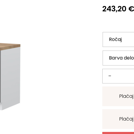
243,20
Kuhinjska
–
spodnja
Plačaj
omarica
Tara
Plačaj
R-