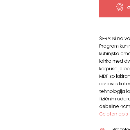
80-
G
2K/4
količina
ŠIFRA:
Ni na vo
Program kuhinj
kuhinjska omari
lahko med dvem
korpusa je bel
MDF so lakira
osnovi s kate
tehnologija l
fizičnim udar
debeline 4cm 
Celoten opis
Brezpl