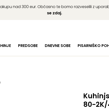
ob nakupu nad 300 eur. Občasno te bomo razveselili z upor
se zdaj.
HINJE
PREDSOBE
DNEVNE SOBE
PISARNIŠKO PO
4
Kuhinj
80-2K/