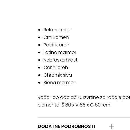
Beli marmor
Črni kamen
Pacifik oreh
Latino marmor
Nebraska hrast
Carini oreh
Chromix siva
Siena marmor
Ročaji ob doplačilu. Izvrtine za ročaje p
elementa: Š 80 x V 88 x G 60 cm
DODATNE PODROBNOSTI