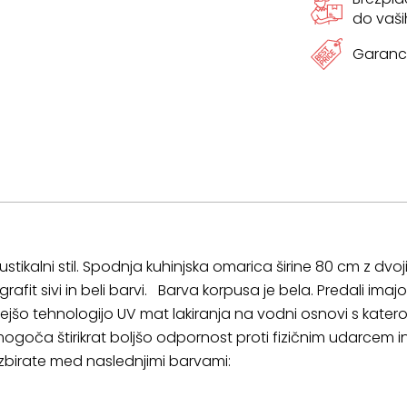
do vaši
Garanci
tikalni stil. Spodnja kuhinjska omarica širine 80 cm z dvojimi
fit sivi in beli barvi. Barva korpusa je bela. Predali imajo
ovejšo tehnologijo UV mat lakiranja na vodni osnovi s kate
omogoča štirikrat boljšo odpornost proti fizičnim udarcem 
zbirate med naslednjimi barvami: