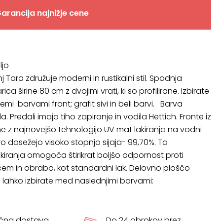
arancija najnižje cene
ljo
 Tara združuje moderni in rustikalni stil. Spodnja
ca širine 80 cm z dvojimi vrati, ki so profilirane. Izbirate
i barvami front; grafit sivi in beli barvi. Barva
a. Predali imajo tiho zapiranje in vodila Hettich. Fronte iz
ne z najnovejšo tehnologijo UV mat lakiranja na vodni
ro dosežejo visoko stopnjo sijaja- 99,70%. Ta
akiranja omogoča štirikrat boljšo odpornost proti
cem in obrabo, kot standardni lak. Delovno ploščo
lahko izbirate med naslednjimi barvami:
ačna dostava
Do 24 obrokov brez