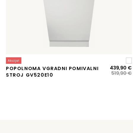
Akcija!
439,90
€
POPOLNOMA VGRADNI POMIVALNI
519,90
€
STROJ GV520E10
j