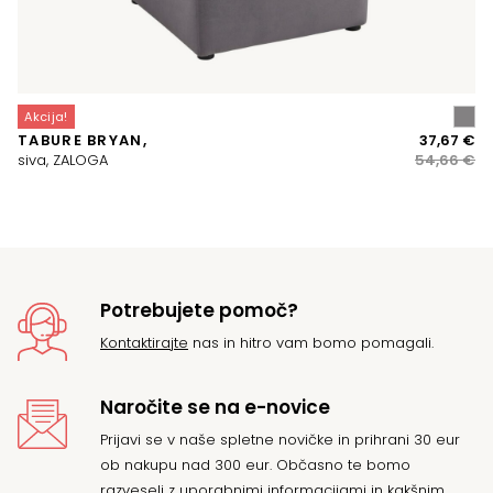
Akcija!
A
Iz
Tr
TABURE BRYAN,
37,67
€
O
ce
ce
siva, ZALOGA
54,66
€
Z
je
je:
bil
37
54
Potrebujete pomoč?
Kontaktirajte
nas in hitro vam bomo pomagali.
Naročite se na e-novice
Prijavi se v naše spletne novičke in prihrani 30 eur
ob nakupu nad 300 eur. Občasno te bomo
razveseli z uporabnimi informacijami in kakšnim