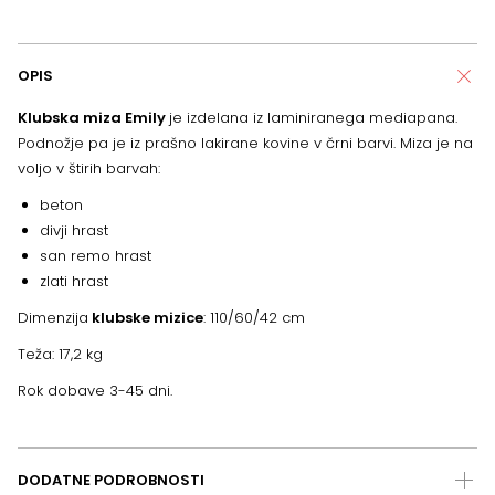
OPIS
Klubska miza Emily
je izdelana iz laminiranega mediapana.
Podnožje pa je iz prašno lakirane kovine v črni barvi. Miza je na
voljo v štirih barvah:
beton
divji hrast
san remo hrast
zlati hrast
Dimenzija
klubske mizice
: 110/60/42 cm
Teža: 17,2 kg
Rok dobave 3-45 dni.
DODATNE PODROBNOSTI