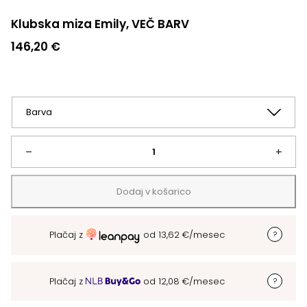
Klubska miza Emily, VEČ BARV
146,20
€
Klubska
–
+
miza
Dodaj v košarico
Emily,
Plačaj z
od
13,62
€
/mesec
VEČ
BARV
Plačaj z
od
12,08
€
/mesec
količina