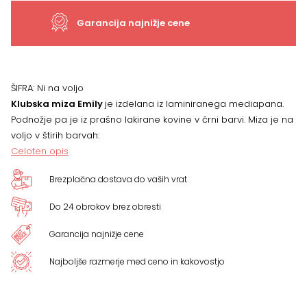
Garancija najnižje cene
ŠIFRA:
Ni na voljo
Klubska miza Emily
je izdelana iz laminiranega mediapana.
Podnožje pa je iz prašno lakirane kovine v črni barvi. Miza je na
voljo v štirih barvah:
Celoten opis
Brezplačna dostava do vaših vrat
Do 24 obrokov brez obresti
Garancija najnižje cene
Najboljše razmerje med ceno in kakovostjo