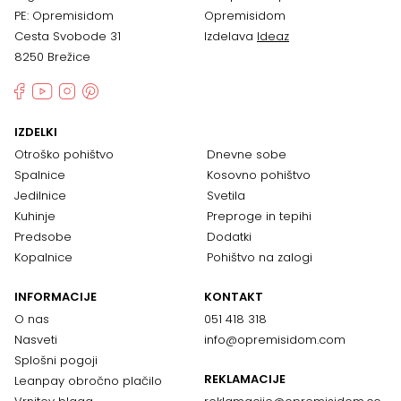
PE: Opremisidom
Opremisidom
Cesta Svobode 31
Izdelava
Ideaz
8250 Brežice
IZDELKI
Otroško pohištvo
Dnevne sobe
Spalnice
Kosovno pohištvo
Jedilnice
Svetila
Kuhinje
Preproge in tepihi
Predsobe
Dodatki
Kopalnice
Pohištvo na zalogi
INFORMACIJE
KONTAKT
O nas
051 418 318
Nasveti
info@opremisidom.com
Splošni pogoji
REKLAMACIJE
Leanpay obročno plačilo