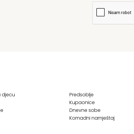
a djecu
Predsoblje
Kupaonice
ce
Dnevne sobe
Komadni namještaj