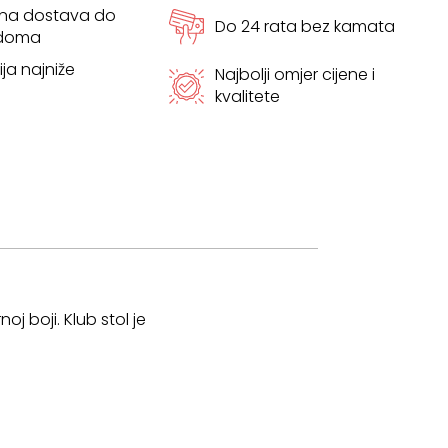
tna dostava do
Do 24 rata bez kamata
 doma
ja najniže
Najbolji omjer cijene i
kvalitete
j boji. Klub stol je