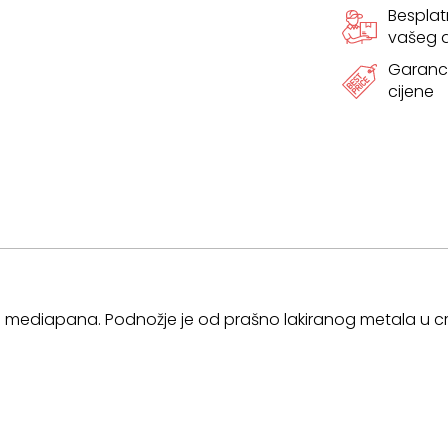
Bespla
vašeg
Garanci
cijene
g mediapana. Podnožje je
od prašno lakiranog metala u crno