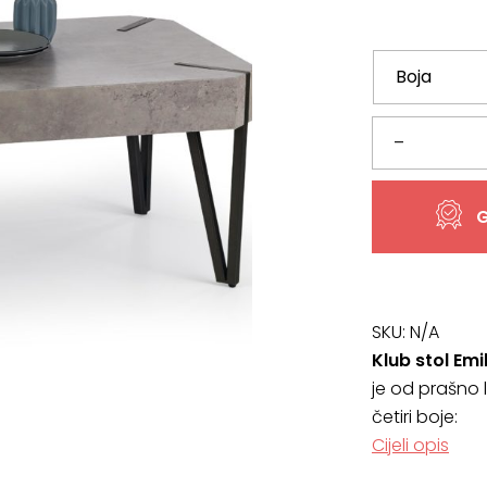
Klub
–
stol
G
Emily,
VIŠE
BOJA
SKU:
N/A
Klub stol Emi
količina
je
od prašno la
četiri boje:
Cijeli opis