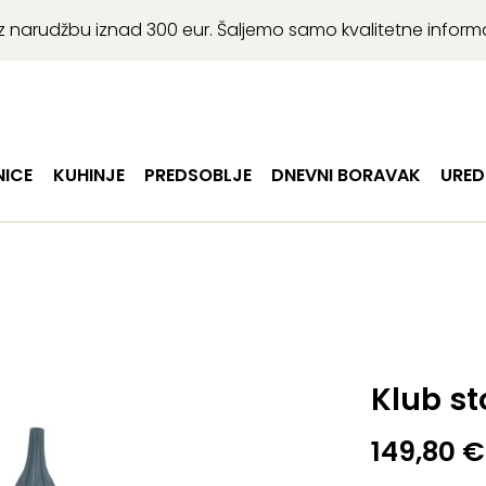
r uz narudžbu iznad 300 eur. Šaljemo samo kvalitetne infor
ICE
KUHINJE
PREDSOBLJE
DNEVNI BORAVAK
URED
Klub st
149,80
€