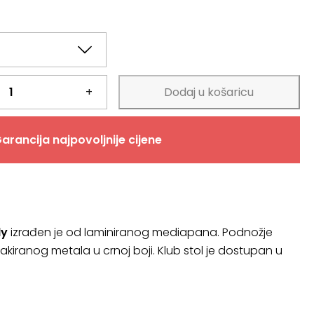
+
Dodaj u košaricu
arancija najpovoljnije cijene
ly
izrađen je od laminiranog mediapana. Podnožje
kiranog metala u crnoj boji. Klub stol je dostupan u