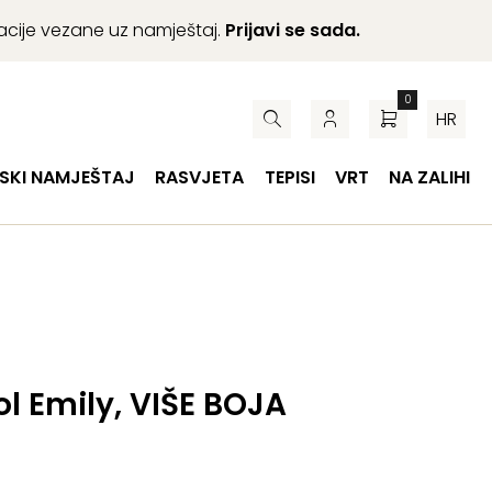
macije vezane uz namještaj.
Prijavi se sada.
0
HR
SKI NAMJEŠTAJ
RASVJETA
TEPISI
VRT
NA ZALIHI
ol Emily, VIŠE BOJA