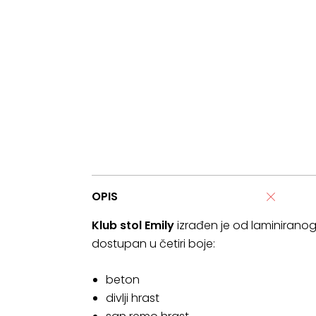
OPIS
Klub stol Emily
izrađen je od laminirano
dostupan u četiri boje:
beton
divlji hrast