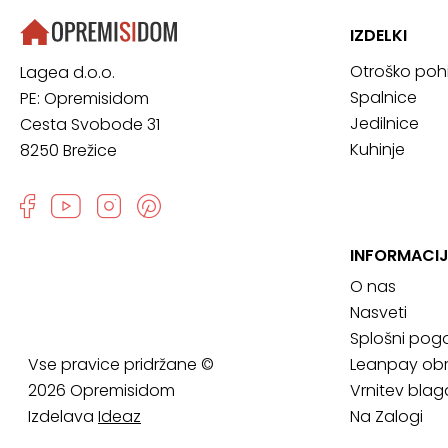
IZDELKI
Otroško poh
Lagea d.o.o.
Spalnice
PE: Opremisidom
Jedilnice
Cesta Svobode 31
Kuhinje
8250 Brežice
INFORMACIJ
O nas
Nasveti
Splošni pogo
Vse pravice pridržane ©
Leanpay obr
2026 Opremisidom
Vrnitev blag
Izdelava
Ideaz
Na Zalogi