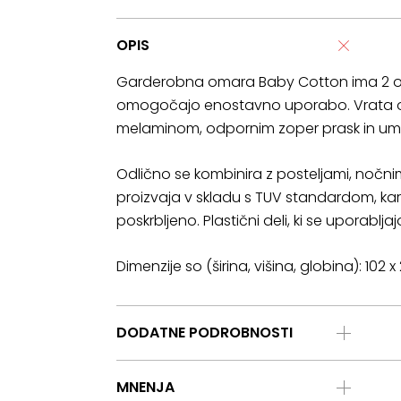
OPIS
Garderobna omara Baby Cotton ima 2 obešal
omogočajo enostavno uporabo. Vrata omare
melaminom, odpornim zoper prask in uma
Odlično se kombinira z posteljami, nočnim
proizvaja v skladu s TUV standardom, ka
poskrbljeno. Plastični deli, ki se uporablja
Dimenzije so (širina, višina, globina): 102 
DODATNE PODROBNOSTI
MNENJA