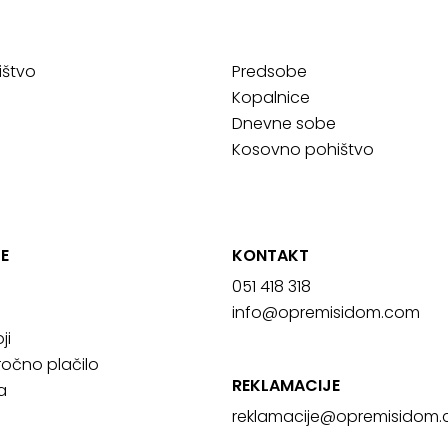
ištvo
Predsobe
Kopalnice
Dnevne sobe
Kosovno pohištvo
E
KONTAKT
051 418 318
info@opremisidom.com
ji
očno plačilo
REKLAMACIJE
a
reklamacije@
opremisidom