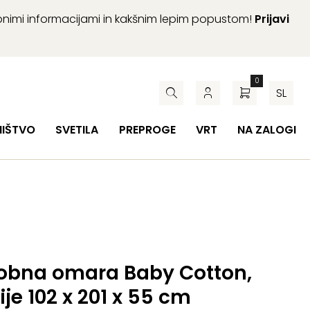
abnimi informacijami in kakšnim lepim popustom!
Prijavi
0
SL
HIŠTVO
SVETILA
PREPROGE
VRT
NA ZALOGI
obna omara Baby Cotton,
je 102 x 201 x 55 cm