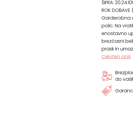
ŠIFRA:
20.24.10
x
ROK DOBAVE (
Garderobna o
55
polic. Na vrat
cm
enostavno upo
brezčasni bel
količina
prask in umaz
Celoten opis
Brezpl
do vaši
Garanci