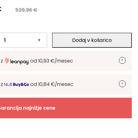
a
€
539,96
€
.
+
Dodaj v košarico
.
 z
od
10,93
€
/mesec
 z
od
10,84
€
/mesec
arancija najnižje cene