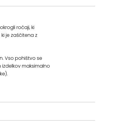
ogli ročaji, ki
i je zaščitena z
on. Vso pohištvo se
h izdelkov maksimalno
ke).