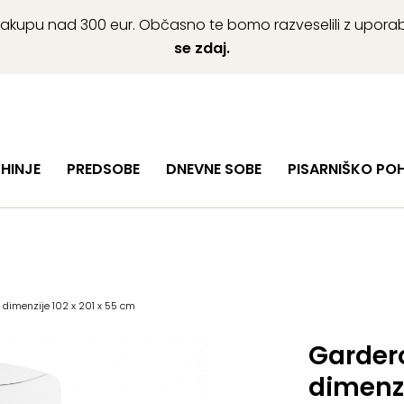
ob nakupu nad 300 eur. Občasno te bomo razveselili z upor
se zdaj.
HINJE
PREDSOBE
DNEVNE SOBE
PISARNIŠKO PO
dimenzije 102 x 201 x 55 cm
Garder
dimenzi