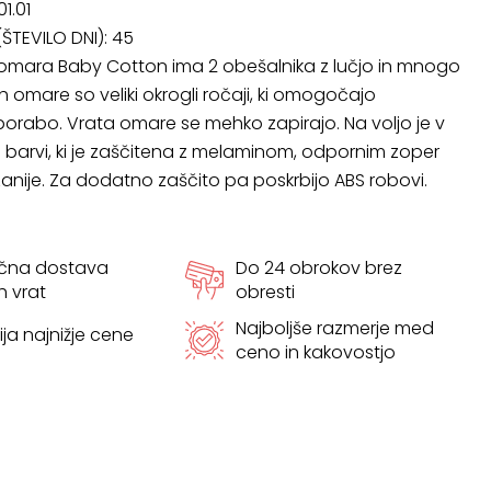
01.01
ŠTEVILO DNI):
45
mara Baby Cotton ima 2 obešalnika z lučjo in mnogo
ih omare so veliki okrogli ročaji, ki omogočajo
rabo. Vrata omare se mehko zapirajo. Na voljo je v
i barvi, ki je zaščitena z melaminom, odpornim zoper
anije. Za dodatno zaščito pa poskrbijo ABS robovi.
ačna dostava
Do 24 obrokov brez
h vrat
obresti
Najboljše razmerje med
ja najnižje cene
ceno in kakovostjo