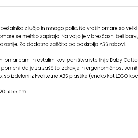
nika z lučjo in mnogo polic. Na vratih omare so veliki okr
 se mehko zapirajo. Na voljo je v brezčasni beli barvi, k
zanije. Za dodatno zaščito pa poskrbijo ABS robovi.
i omaricami in ostalimi kosi pohištva iste linije Baby Cott
r pomeni, da je za zaščito, zdravje in ergonomičnost sami
jo, so izdelani iz kvalitetne ABS plastike (enako kot LEGO koc
x 201 x 55 cm