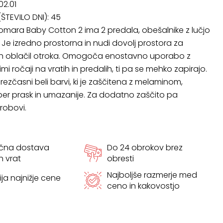
02.01
ŠTEVILO DNI):
45
mara Baby Cotton 2 ima 2 predala, obešalnike z lučjo
c. Je izredno prostorna in nudi dovolj prostora za
eh oblačil otroka. Omogoča enostavno uporabo z
limi ročaji na vratih in predalih, ti pa se mehko zapirajo.
brezčasni beli barvi, ki je zaščitena z melaminom,
er prask in umazanije. Za dodatno zaščito pa
robovi.
ačna dostava
Do 24 obrokov brez
h vrat
obresti
Najboljše razmerje med
ja najnižje cene
ceno in kakovostjo