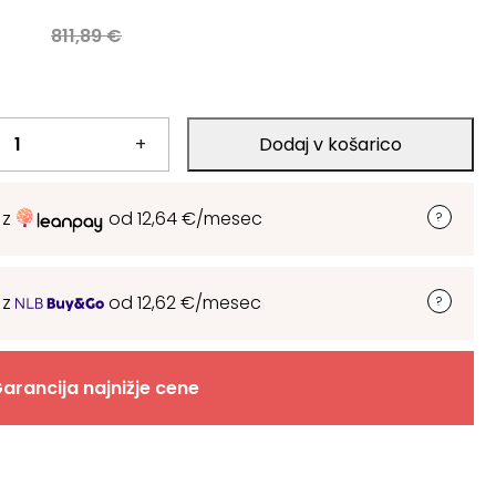
a
€
811,89
€
.
+
Dodaj v košarico
 z
od
12,64
€
/mesec
 z
od
12,62
€
/mesec
arancija najnižje cene