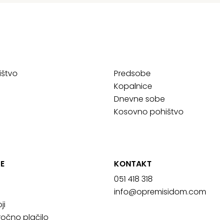
ištvo
Predsobe
Kopalnice
Dnevne sobe
Kosovno pohištvo
E
KONTAKT
051 418 318
info@opremisidom.com
ji
očno plačilo