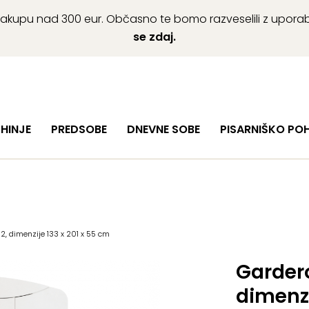
ob nakupu nad 300 eur. Občasno te bomo razveselili z upor
se zdaj.
HINJE
PREDSOBE
DNEVNE SOBE
PISARNIŠKO PO
, dimenzije 133 x 201 x 55 cm
Garder
dimenzi