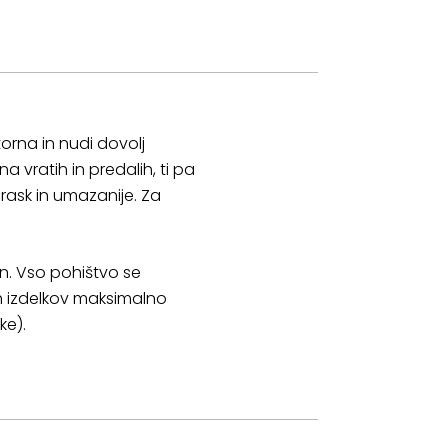
orna in nudi dovolj
 vratih in predalih, ti pa
prask in umazanije. Za
on. Vso pohištvo se
h izdelkov maksimalno
ke).