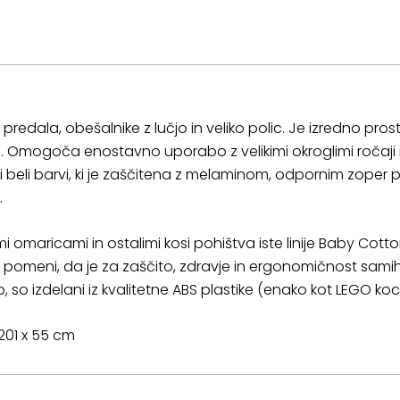
dala, obešalnike z lučjo in veliko polic. Je izredno prost
. Omogoča enostavno uporabo z velikimi okroglimi ročaji na
i beli barvi, ki je zaščitena z melaminom, odpornim zoper 
.
i omaricami in ostalimi kosi pohištva iste linije Baby Cott
r pomeni, da je za zaščito, zdravje in ergonomičnost sami
jo, so izdelani iz kvalitetne ABS plastike (enako kot LEGO koc
 201 x 55 cm