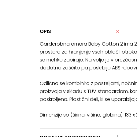
OPIS
Garderobna omara Baby Cotton 2 ima 2 pre
prostora za hranjenje vseh oblačil otroka
se mehko zapirajo. Na voljo je v brezčasn
dodatno zaščito pa poskrbijo ABS robovi
Odlično se kombinira z posteljami, nočnim
proizvaja v skladu s TUV standardom, ka
poskrbljeno. Plastični deli, ki se uporablja
Dimenzije so (širina, višina, globina): 133 x