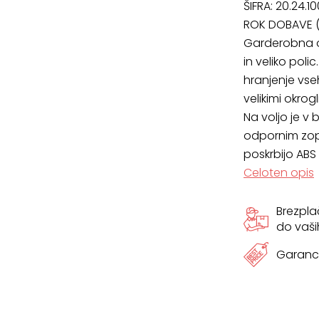
ŠIFRA:
20.24.10
201
ROK DOBAVE (
Garderobna o
x
in veliko poli
55
hranjenje vs
velikimi okrog
cm
Na voljo je v 
odpornim zop
količina
poskrbijo ABS 
Celoten opis
Brezpl
do vaši
Garanci