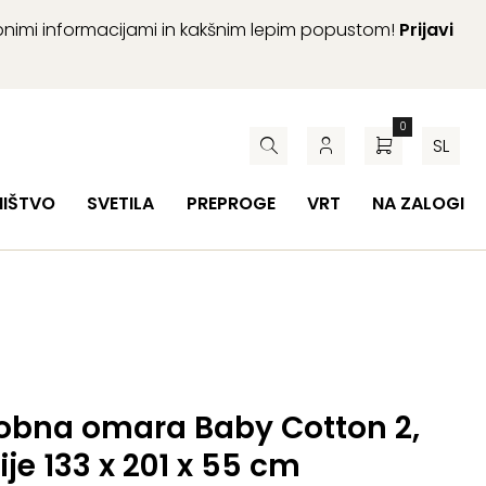
abnimi informacijami in kakšnim lepim popustom!
Prijavi
0
SL
HIŠTVO
SVETILA
PREPROGE
VRT
NA ZALOGI
obna omara Baby Cotton 2,
je 133 x 201 x 55 cm