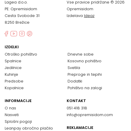
Lagea d.o.o.
Vse pravice pridržane © 2026
PE: Opremisidom
Opremisidom
Cesta Svobode 31
Izdelava
Ideaz
8250 Brežice
IZDELKI
Otroško pohištvo
Dnevne sobe
Spalnice
Kosovno pohištvo
Jedilnice
Svetila
Kuhinje
Preproge in tepihi
Predsobe
Dodatki
Kopalnice
Pohištvo na zalogi
INFORMACIJE
KONTAKT
O nas
051 418 318
Nasveti
info@opremisidom.com
Splošni pogoji
REKLAMACIJE
Leanpay obročno plačilo