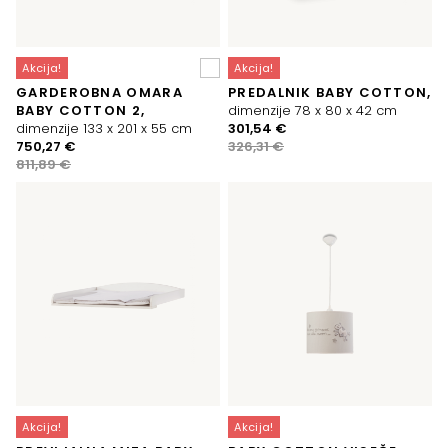
Akcija!
Akcija!
GARDEROBNA OMARA
PREDALNIK BABY COTTON,
BABY COTTON 2,
dimenzije 78 x 80 x 42 cm
Izvirna
Trenutna
dimenzije 133 x 201 x 55 cm
301,54
€
Izvirna
Trenutna
cena
cena
750,27
€
326,31
€
cena
cena
je
je:
811,89
€
je
je:
bila:
301,54 €.
bila:
750,27 €.
326,31 €.
811,89 €.
Akcija!
Akcija!