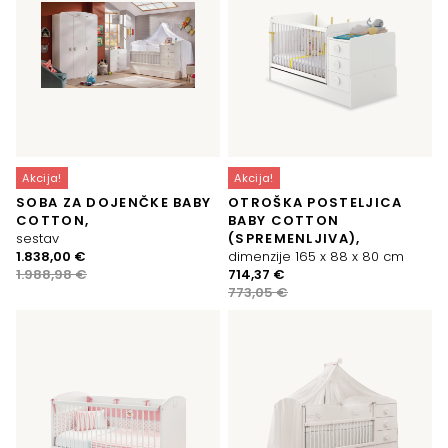
Akcija!
Akcija!
SOBA ZA DOJENČKE BABY
OTROŠKA POSTELJICA
COTTON,
BABY COTTON
sestav
(SPREMENLJIVA),
Izvirna
Trenutna
1.838,00
€
dimenzije 165 x 88 x 80 cm
cena
cena
Izvirna
Trenutna
1.988,98
€
714,37
€
je
je:
cena
cena
773,05
€
bila:
1.838,00 €.
je
je:
1.988,98 €.
bila:
714,37 €.
773,05 €.