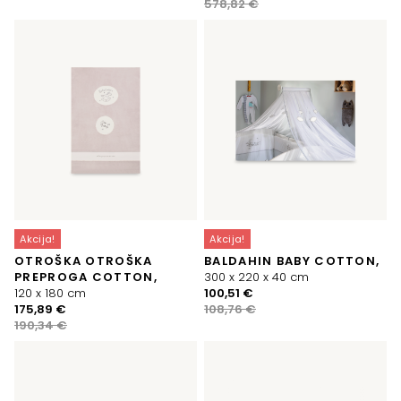
bila:
61,02 €.
cena
cena
578,82
€
66,03 €.
je
je:
bila:
477,00 €.
578,82 €.
Akcija!
Akcija!
OTROŠKA OTROŠKA
BALDAHIN BABY COTTON,
PREPROGA COTTON,
300 x 220 x 40 cm
Izvirna
Trenutna
120 x 180 cm
100,51
€
Izvirna
Trenutna
cena
cena
175,89
€
108,76
€
cena
cena
je
je:
190,34
€
je
je:
bila:
100,51 €.
bila:
175,89 €.
108,76 €.
190,34 €.