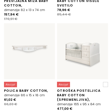
PREVIJALNA MIZA BABY
BABY COTTON VISEČE
COTTON,
SVETILO
Izvirna
Trenutna
dimenzije 82 x 13 x 74 cm
78,96
€
Izvirna
Trenutna
cena
cena
157,94
€
85,44
€
cena
cena
je
je:
170,91
€
je
je:
bila:
78,96 €.
bila:
157,94 €.
85,44 €.
170,91 €.
Akcija!
Akcija!
POLICA BABY COTTON,
OTROŠKA POSTELJICA
dimenzije 86 x 15 x 18 cm
BABY COTTON
Izvirna
Trenutna
61,02
€
(SPREMENLJIVA),
cena
cena
66,03
€
dimenzije 165 x 95 x 84 cm
je
je:
Izvirna
Trenutna
477,00
€