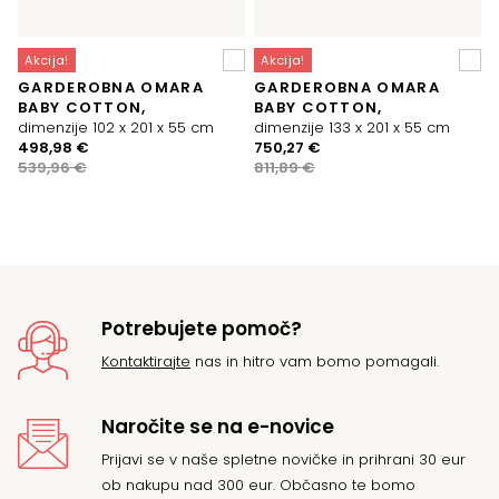
Akcija!
Akcija!
GARDEROBNA OMARA
GARDEROBNA OMARA
BABY COTTON,
BABY COTTON,
dimenzije 102 x 201 x 55 cm
dimenzije 133 x 201 x 55 cm
Izvirna
Trenutna
Izvirna
Trenutna
498,98
€
750,27
€
cena
cena
cena
cena
539,96
€
811,89
€
je
je:
je
je:
bila:
498,98 €.
bila:
750,27 €.
539,96 €.
811,89 €.
Potrebujete pomoč?
Kontaktirajte
nas in hitro vam bomo pomagali.
Naročite se na e-novice
Prijavi se v naše spletne novičke in prihrani 30 eur
ob nakupu nad 300 eur. Občasno te bomo