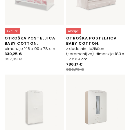
Akcija!
Akcija!
OTROŠKA POSTELJICA
OTROŠKA POSTELJICA
BABY COTTON,
BABY COTTON,
dimenzije 148 x 90 x 78 cm
z dodatnim ležiščem
Izvirna
Trenutna
330,25
€
(spremenljiva), dimenzije 183 x
cena
cena
357,39
€
112 x 89 cm
je
je:
Izvirna
Trenutna
786,17
€
bila:
330,25 €.
cena
cena
850,75
€
357,39 €.
je
je:
bila:
786,17 €.
850,75 €.