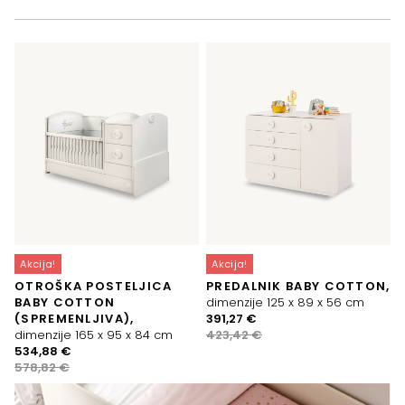
Akcija!
Akcija!
OTROŠKA POSTELJICA
PREDALNIK BABY COTTON,
BABY COTTON
dimenzije 125 x 89 x 56 cm
Izvirna
Trenutna
(SPREMENLJIVA),
391,27
€
cena
cena
dimenzije 165 x 95 x 84 cm
423,42
€
Izvirna
Trenutna
je
je:
534,88
€
cena
cena
bila:
391,27 €.
578,82
€
je
je:
423,42 €.
bila:
534,88 €.