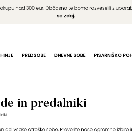
ob nakupu nad 300 eur. Občasno te bomo razveselili z upor
se zdaj.
HINJE
PREDSOBE
DNEVNE SOBE
PISARNIŠKO PO
de in predalniki
lniki
 del vsake otroške sobe. Preverite našo ogromno izbiro 