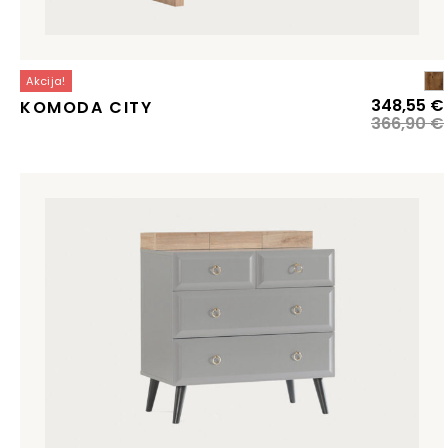
Akcija!
348,55
€
KOMODA CITY
366,90
€
j