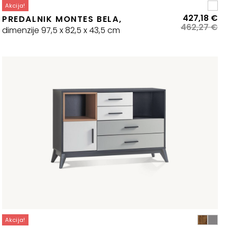
Akcija!
zvirna
renutna
Iz
Tr
427,18
€
PREDALNIK MONTES BELA,
ena
ena
ce
ce
462,27
€
dimenzije 97,5 x 82,5 x 43,5 cm
:
je
je:
la:
22,30 €.
bil
42
40,57 €.
46
Akcija!