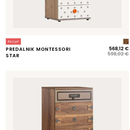
Akcija!
568,12
€
PREDALNIK MONTESSORI
598,02
€
STAR
j