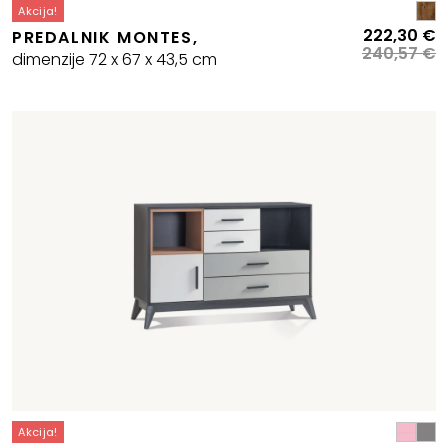
Akcija!
I
T
222,30
€
PREDALNIK MONTES,
c
c
240,57
€
dimenzije 72 x 67 x 43,5 cm
je
je
bi
2
2
Akcija!