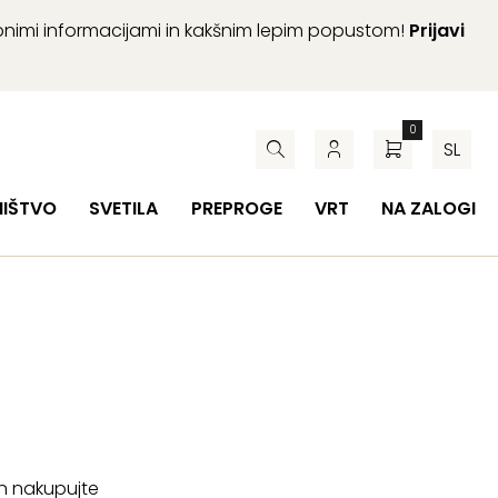
abnimi informacijami in kakšnim lepim popustom!
Prijavi
0
SL
HIŠTVO
SVETILA
PREPROGE
VRT
NA ZALOGI
in nakupujte