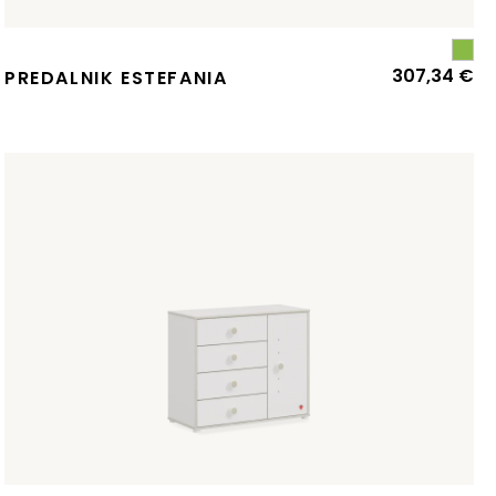
307,34
€
zvirna
renutna
PREDALNIK ESTEFANIA
ena
ena
:
la:
97,96 €.
30,65 €.