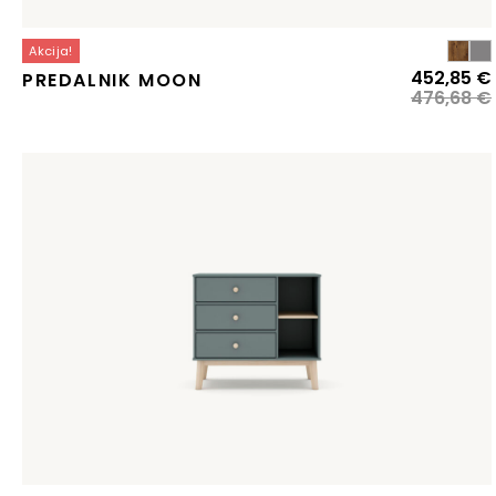
Akcija!
452,85
€
PREDALNIK MOON
476,68
€
j