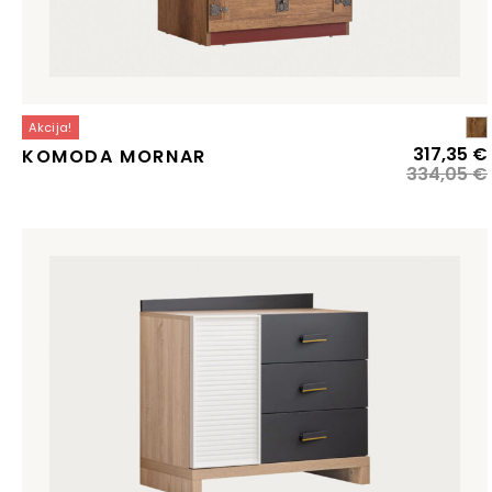
Akcija!
317,35
€
KOMODA MORNAR
334,05
€
j