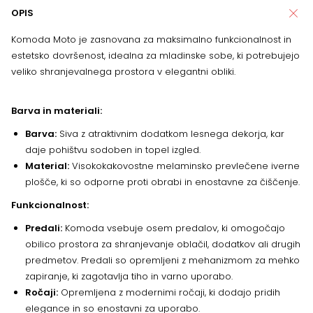
OPIS
Komoda Moto je zasnovana za maksimalno funkcionalnost in
estetsko dovršenost, idealna za mladinske sobe, ki potrebujejo
veliko shranjevalnega prostora v elegantni obliki.
Barva in materiali:
Barva:
Siva z atraktivnim dodatkom lesnega dekorja, kar
daje pohištvu sodoben in topel izgled.
Material:
Visokokakovostne melaminsko prevlečene iverne
plošče, ki so odporne proti obrabi in enostavne za čiščenje.
Funkcionalnost:
Predali:
Komoda vsebuje osem predalov, ki omogočajo
obilico prostora za shranjevanje oblačil, dodatkov ali drugih
predmetov. Predali so opremljeni z mehanizmom za mehko
zapiranje, ki zagotavlja tiho in varno uporabo.
Ročaji:
Opremljena z modernimi ročaji, ki dodajo pridih
elegance in so enostavni za uporabo.