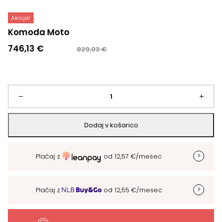
Akcija!
Komoda Moto
Izvirna
Trenutna
746,13
€
829,03
€
cena
cena
je
je:
bila:
746,13 €.
829,03 €.
Komoda
–
+
Moto
Dodaj v košarico
količina
Plačaj z
od
12,57
€
/mesec
Plačaj z
od
12,55
€
/mesec