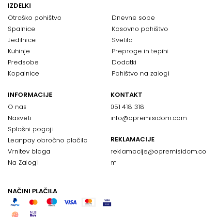
IZDELKI
Otroško pohištvo
Dnevne sobe
Spalnice
Kosovno pohištvo
Jedilnice
Svetila
Kuhinje
Preproge in tepihi
Predsobe
Dodatki
Kopalnice
Pohištvo na zalogi
INFORMACIJE
KONTAKT
O nas
051 418 318
Nasveti
info@opremisidom.com
Splošni pogoji
REKLAMACIJE
Leanpay obročno plačilo
Vrnitev blaga
reklamacije@
opremisidom.co
Na Zalogi
m
NAČINI PLAČILA