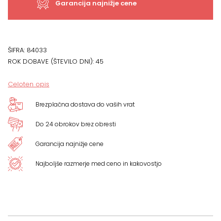
Garancija najnižje cene
ŠIFRA:
84033
ROK DOBAVE (ŠTEVILO DNI):
45
Celoten opis
Brezplačna dostava do vaših vrat
Do 24 obrokov brez obresti
Garancija najnižje cene
Najboljše razmerje med ceno in kakovostjo