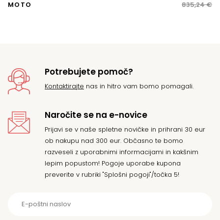
ce
ce
MOTO
835,24
€
je
je:
bil
75
83
Potrebujete pomoč?
Kontaktirajte
nas in hitro vam bomo pomagali.
Naročite se na e-novice
Prijavi se v naše spletne novičke in prihrani 30 eur
ob nakupu nad 300 eur. Občasno te bomo
razveseli z uporabnimi informacijami in kakšnim
lepim popustom! Pogoje uporabe kupona
preverite v rubriki "Splošni pogoji"/točka 5!