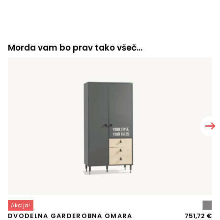
Morda vam bo prav tako všeč…
Akcija!
A
Iz
Tr
DVODELNA GARDEROBNA OMARA
751,72
€
O