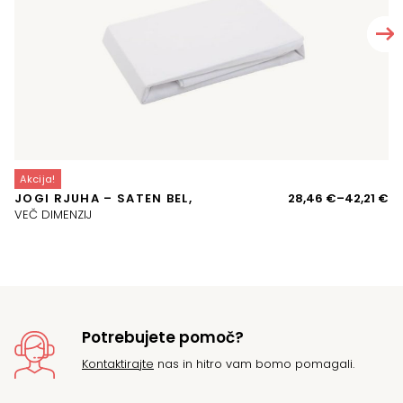
Akcija!
A
Ce
JOGI RJUHA – SATEN BEL,
28,46
€
–
42,21
€
P
ra
VEČ DIMENZIJ
16
o
28
d
42
Potrebujete pomoč?
Kontaktirajte
nas in hitro vam bomo pomagali.