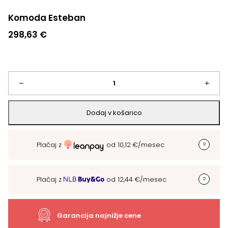
Komoda Esteban
298,63
€
Komoda
–
+
Esteban
Dodaj v košarico
količina
Plačaj z
od
10,12
€
/mesec
Plačaj z
od
12,44
€
/mesec
Garancija najnižje cene