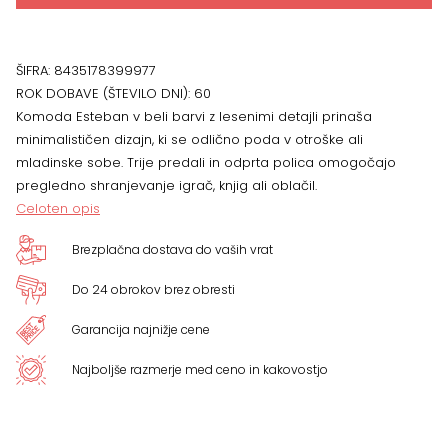
ŠIFRA:
8435178399977
ROK DOBAVE (ŠTEVILO DNI):
60
Komoda Esteban v beli barvi z lesenimi detajli prinaša
minimalističen dizajn, ki se odlično poda v otroške ali
mladinske sobe. Trije predali in odprta polica omogočajo
pregledno shranjevanje igrač, knjig ali oblačil.
Celoten opis
Brezplačna dostava do vaših vrat
Do 24 obrokov brez obresti
Garancija najnižje cene
Najboljše razmerje med ceno in kakovostjo