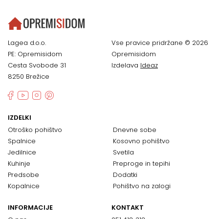
Lagea d.o.o.
Vse pravice pridržane © 2026
PE: Opremisidom
Opremisidom
Cesta Svobode 31
Izdelava
Ideaz
8250 Brežice
IZDELKI
Otroško pohištvo
Dnevne sobe
Spalnice
Kosovno pohištvo
Jedilnice
Svetila
Kuhinje
Preproge in tepihi
Predsobe
Dodatki
Kopalnice
Pohištvo na zalogi
INFORMACIJE
KONTAKT