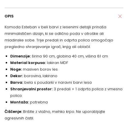
OPIS
Komoda Esteban v beli barvi z lesenimi detajli prinaša
minimalističen dizajn, ki se odlično poda v otroške ali
mladinske sobe. Trije predali in odprta polica omogočajo
pregledno shranjevanje igrač, knjig ali oblačil.
Dimenzije:
širina 90 cm, globina 40 cm, višina 81 cm
Material korpusa:
lakiran MDF
Noge:
masiven borov les
Dekor:
borovina, lakirano
Barva:
bela s poudarki v naravni barvi lesa
Shranjevalni prostor:
3 predali + 1 odprta polica z vmesno
polico
Montaža:
potrebna
Čiščenje:
Brišite z vlažno, mehko krpo. Ne uporabljajte
agresivnih čistil.