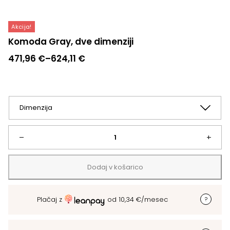
Akcija!
Komoda Gray, dve dimenziji
Cenovni
471,96
€
–
624,11
€
razpon:
od
471,96 €
do
624,11 €
Komoda
–
+
Gray,
Dodaj v košarico
dve
Plačaj z
od
10,34
€
/mesec
dimenziji
količina