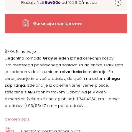
Plačaj z
od
10,26
€
/mesec
Garancija najnižje cene
ŠIFRA:
Ni na voljo
Elegantna komoda
Gray
je eden izmed osrednjih kosov
istoimenskega pohištvenega sestava za dojenčke. Odlikujeta
jo sodoben videz in umirjena
sivo
–
bela
kombinacija. Za
shranjevanje ima več predalov, delujočih na sistem
tihega
zapiranja
. Izdelana je iz oplemenitene iverne plošče,
zaščitene z
ABS
robnim trakom. Dobavljiva je v dveh
dimenzijah (višina x širina x globina): i) 74/142/41 cm – devet
predalov ii) 93/93/47 cm – pet predalov
Celoten opis
Brezplačna dostava do vaših vrat