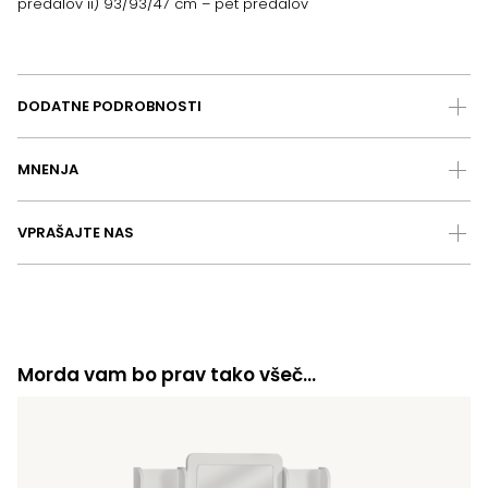
predalov ii) 93/93/47 cm – pet predalov
DODATNE PODROBNOSTI
MNENJA
VPRAŠAJTE NAS
Morda vam bo prav tako všeč…