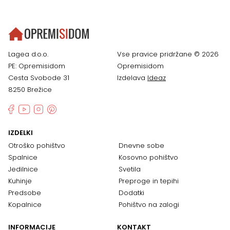
Lagea d.o.o.
Vse pravice pridržane © 2026
PE: Opremisidom
Opremisidom
Cesta Svobode 31
Izdelava
Ideaz
8250 Brežice
IZDELKI
Otroško pohištvo
Dnevne sobe
Spalnice
Kosovno pohištvo
Jedilnice
Svetila
Kuhinje
Preproge in tepihi
Predsobe
Dodatki
Kopalnice
Pohištvo na zalogi
INFORMACIJE
KONTAKT