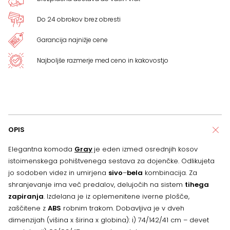
Do 24 obrokov brez obresti
Garancija najnižje cene
Najboljše razmerje med ceno in kakovostjo
OPIS
Elegantna komoda
Gray
je eden izmed osrednjih kosov
istoimenskega pohištvenega sestava za dojenčke. Odlikujeta
jo sodoben videz in umirjena
sivo
–
bela
kombinacija. Za
shranjevanje ima več predalov, delujočih na sistem
tihega
zapiranja
. Izdelana je iz oplemenitene iverne plošče,
zaščitene z
ABS
robnim trakom. Dobavljiva je v dveh
dimenzijah (višina x širina x globina): i) 74/142/41 cm – devet