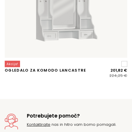
Akcija!
Iz
Tr
OGLEDALO ZA KOMODO LANCASTRE
201,82
€
ce
ce
224,25
€
je
je:
bil
20
22
Potrebujete pomoč?
Kontaktirajte
nas in hitro vam bomo pomagali.