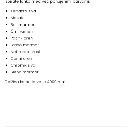
Izbirate lahko med več ponujenimi barvami:
Terrazzo siva
Mozaik
Beli marmor
Črni kamen
Pacifik oreh
Latino marmor
Nebraska hrast
Carini oreh
Chromix siva
Siena marmor
Dolžina kotne letve je 4000 mm