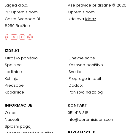
Lagea d.o.o.
Vse pravice pridržane © 2026
PE: Opremisidom
Opremisidom
Cesta Svobode 31
Izdelava
Ideaz
8250 Brežice
IZDELKI
Otroško pohištvo
Dnevne sobe
Spalnice
Kosovno pohištvo
Jedilnice
Svetila
Kuhinje
Preproge in tepihi
Predsobe
Dodatki
Kopalnice
Pohištvo na zalogi
INFORMACIJE
KONTAKT
O nas
051 418 318
Nasveti
info@opremisidom.com
Splošni pogoji
REKLAMACIJE