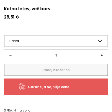
Kotna letev, več barv
28,51
€
Kotna
–
+
letev,
Dodaj v košarico
več
Garancija najnižje cene
barv
količina
ŠIFRA:
Ni na voljo