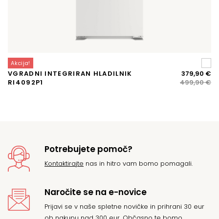
Akcija!
A
Iz
Tr
VGRADNI INTEGRIRAN HLADILNIK
379,90
€
K
ce
ce
RI4092P1
499,90
€
Z
je
je:
bil
37
49
Potrebujete pomoč?
Kontaktirajte
nas in hitro vam bomo pomagali.
Naročite se na e-novice
Prijavi se v naše spletne novičke in prihrani 30 eur
ob nakupu nad 300 eur. Občasno te bomo