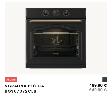
Akcija!
499,90
€
VGRADNA PEČICA
649,90
€
BOS67372CLB
j