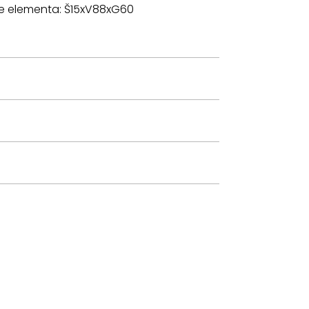
zije elementa: Š15xV88xG60