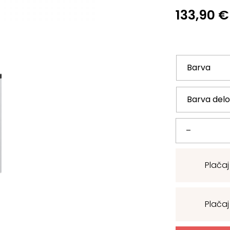
133,90
€
Kuhinjska
–
spodnja
Plačaj
omarica
Riva
Plačaj
R-