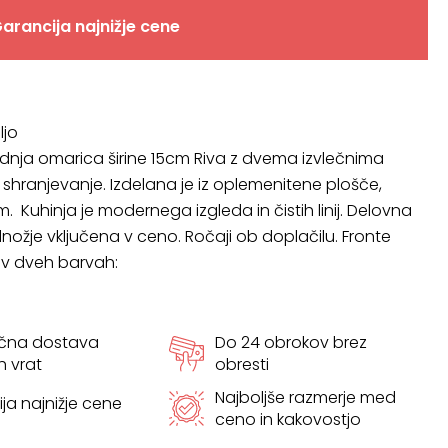
arancija najnižje cene
ljo
dnja omarica širine 15cm Riva z dvema izvlečnima
shranjevanje. Izdelana je iz oplemenitene plošče,
. Kuhinja je modernega izgleda in čistih linij. Delovna
nožje vključena v ceno. Ročaji ob doplačilu. Fronte
e v dveh barvah:
ačna dostava
Do 24 obrokov brez
h vrat
obresti
Najboljše razmerje med
ja najnižje cene
ceno in kakovostjo