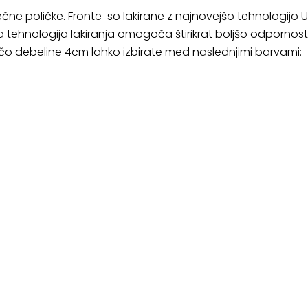
ečne poličke. Fronte so lakirane z najnovejšo tehnologijo U
a tehnologija lakiranja omogoča štirikrat boljšo odpornost
ščo debeline 4cm lahko izbirate med naslednjimi barvami: