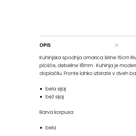
OPIS
Kuhinjska spodnja omarica širine 15cm Ri
plošče, debeline 18mm. Kuhinja je moderne
doplačilu. Fronte lahko izbirate v dveh b
bela sijaj
bež sijaj
Barva korpusa
bela