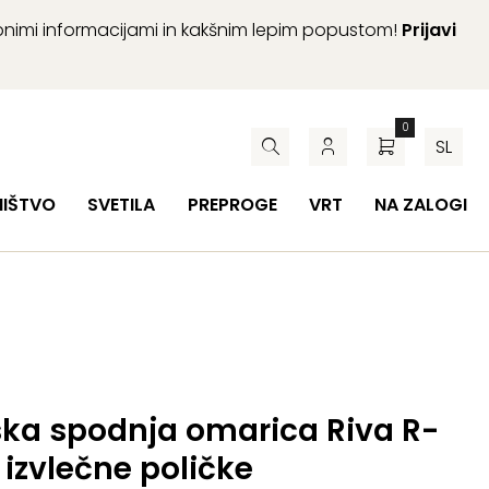
abnimi informacijami in kakšnim lepim popustom!
Prijavi
0
SL
HIŠTVO
SVETILA
PREPROGE
VRT
NA ZALOGI
ska spodnja omarica Riva R-
 izvlečne poličke