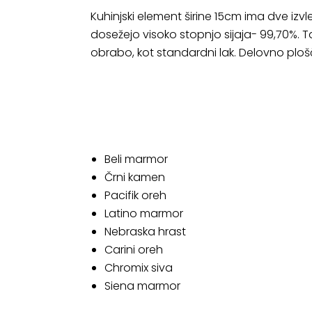
Kuhinjski element širine 15cm ima dve izvl
dosežejo visoko stopnjo sijaja- 99,70%. T
obrabo, kot standardni lak. Delovno plo
Beli marmor
Črni kamen
Pacifik oreh
Latino marmor
Nebraska hrast
Carini oreh
Chromix siva
Siena marmor