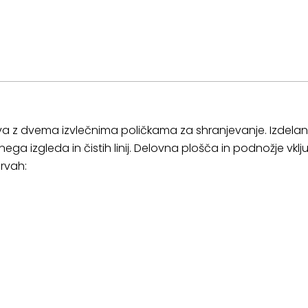
va z dvema izvlečnima poličkama za shranjevanje. Izdelan
ga izgleda in čistih linij. Delovna plošča in podnožje vkl
arvah: