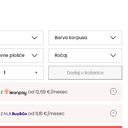
+
Dodaj v košarico
 z
od
12,59
€
/mesec
 z
od
11,16
€
/mesec