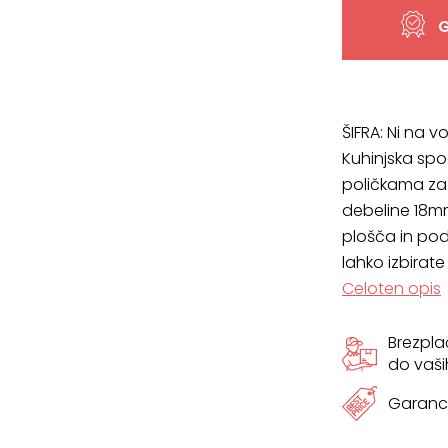
15-
G
1K/2
izvlečne
ŠIFRA:
Ni na vo
poličke
Kuhinjska spo
poličkama za 
količina
debeline 18mm
plošča in pod
lahko izbirat
Celoten opis
Brezpl
do vaši
Garanci