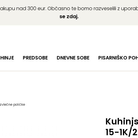
ob nakupu nad 300 eur. Občasno te bomo razveselili z upor
se zdaj.
HINJE
PREDSOBE
DNEVNE SOBE
PISARNIŠKO PO
zvlečne poličke
Kuhinj
15-1K/2