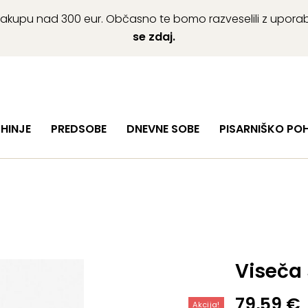
ob nakupu nad 300 eur. Občasno te bomo razveselili z upor
se zdaj.
HINJE
PREDSOBE
DNEVNE SOBE
PISARNIŠKO PO
Viseča 
Izvirna
Trenutn
79,59
€
Akcija!