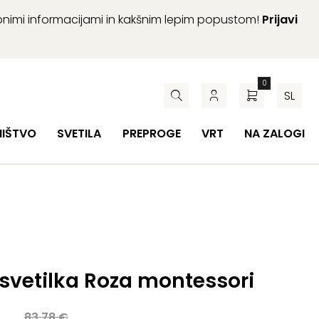
abnimi informacijami in kakšnim lepim popustom!
Prijavi
0
SL
HIŠTVO
SVETILA
PREPROGE
VRT
NA ZALOGI
svetilka Roza montessori
a
83,78
€