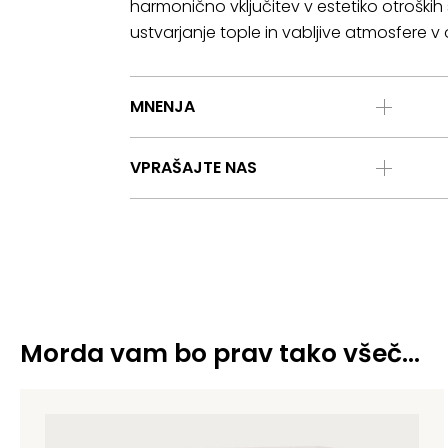
harmonično vključitev v estetiko otroških s
ustvarjanje tople in vabljive atmosfere v 
MNENJA
VPRAŠAJTE NAS
Morda vam bo prav tako všeč…