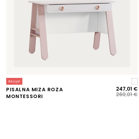
Akcija!
247,01
€
PISALNA MIZA ROZA
260,01
€
MONTESSORI
j