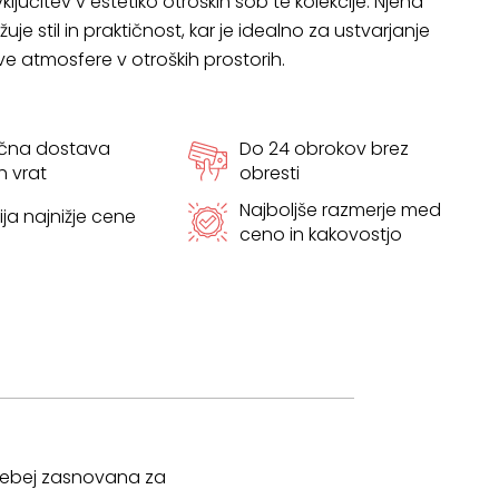
jučitev v estetiko otroških sob te kolekcije. Njena
je stil in praktičnost, kar je idealno za ustvarjanje
ive atmosfere v otroških prostorih.
ačna dostava
Do 24 obrokov brez
h vrat
obresti
Najboljše razmerje med
ja najnižje cene
ceno in kakovostjo
posebej zasnovana za