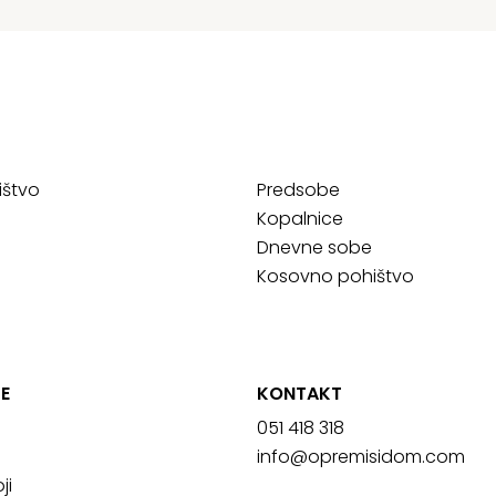
ištvo
Predsobe
Kopalnice
Dnevne sobe
Kosovno pohištvo
E
KONTAKT
051 418 318
info@opremisidom.com
ji