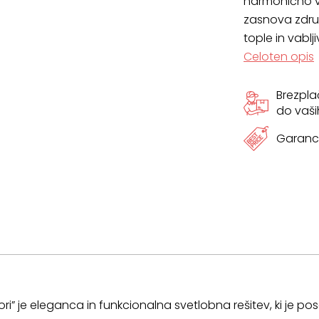
harmonično vkl
zasnova združu
tople in vablj
Celoten opis
Brezpl
do vaši
Garanci
sori” je eleganca in funkcionalna svetlobna rešitev, ki je 