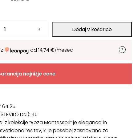
+
Dodaj v košarico
 z
od
14,74
€
/mesec
arancija najnižje cene
7 64125
ŠTEVILO DNI):
45
a iz kolekcije “Roza Montessori” je eleganca in
svetlobna rešitev, ki je posebej zasnovana za