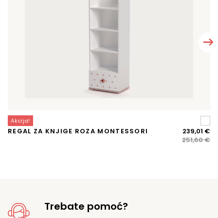
Akcija!
A
Iz
Tr
REGAL ZA KNJIGE ROZA MONTESSORI
239,01
€
D
ci
ci
251,60
€
bi
je:
je:
23
25
Trebate pomoć?