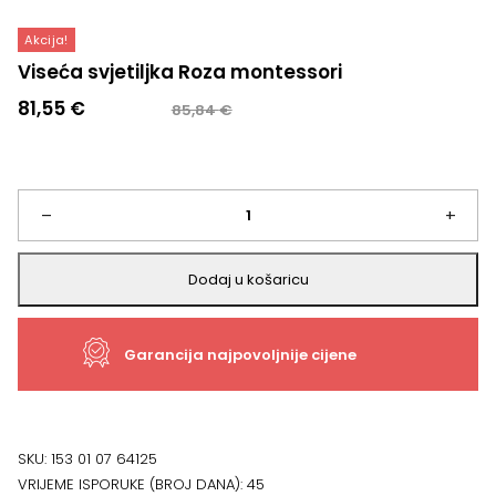
Akcija!
Viseća svjetiljka Roza montessori
Izvorna
Trenutna
81,55
€
85,84
€
cijena
cijena
bila
je:
je:
81,55 €.
85,84 €.
Viseća
–
+
svjetiljka
Dodaj u košaricu
Roza
Garancija najpovoljnije cijene
montessori
količina
SKU:
153 01 07 64125
VRIJEME ISPORUKE (BROJ DANA):
45