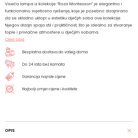
Viseća lampa iz kolekcije “Roza Montessori” je elegantno i
funkcionalno svjetlosno rješenje, koje je posebno dizajnirano
da se skladno uklopi u estetiku dječjih soba ove kolekcije.
Njegov dizajn spaja stil i praktičnost, što je idealno za stvaranje
tople i privlačne atmosfere u dječjim sobama.
Cijeli opis
Besplatna dostava do vašeg doma
Do 24 rata bez kamata
Garancija najniže cijene
Najbolji omjer cijene i kvalitete
OPIS