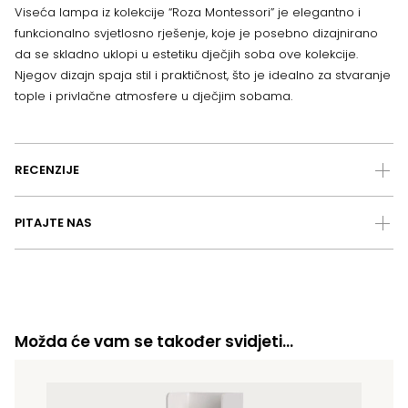
Viseća lampa iz kolekcije “Roza Montessori” je elegantno i
funkcionalno svjetlosno rješenje, koje je posebno dizajnirano
da se skladno uklopi u estetiku dječjih soba ove kolekcije.
Njegov dizajn spaja stil i praktičnost, što je idealno za stvaranje
tople i privlačne atmosfere u dječjim sobama.
RECENZIJE
PITAJTE NAS
Možda će vam se također svidjeti…