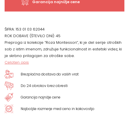
Garancija najnižje cene
ŠIFRA:
153 01 03 62044
ROK DOBAVE (ŠTEVILO DNI):
45
Preproga iz kolekcije “Roza Montessori”, ki je del serije otroških
sob z istim imenom, združuje funkcionalnost in estetski videz, ki
je skrbno prilagojen za otroške sobe.
Celoten opis
Brezplačna dostava do vaših vrat
Do 24 obrokov brez obresti
Garancija najnižje cene
Najboljše razmerje med ceno in kakovostjo