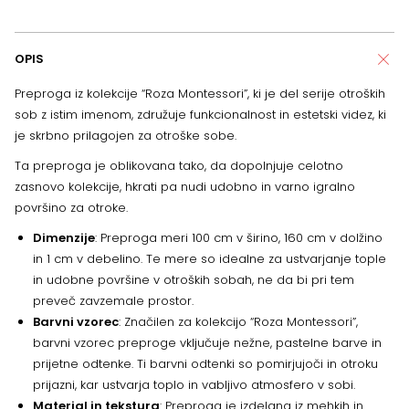
OPIS
Preproga iz kolekcije “Roza Montessori”, ki je del serije otroških
sob z istim imenom, združuje funkcionalnost in estetski videz, ki
je skrbno prilagojen za otroške sobe.
Ta preproga je oblikovana tako, da dopolnjuje celotno
zasnovo kolekcije, hkrati pa nudi udobno in varno igralno
površino za otroke.
Dimenzije
: Preproga meri 100 cm v širino, 160 cm v dolžino
in 1 cm v debelino. Te mere so idealne za ustvarjanje tople
in udobne površine v otroških sobah, ne da bi pri tem
preveč zavzemale prostor.
Barvni vzorec
: Značilen za kolekcijo “Roza Montessori”,
barvni vzorec preproge vključuje nežne, pastelne barve in
prijetne odtenke. Ti barvni odtenki so pomirjujoči in otroku
prijazni, kar ustvarja toplo in vabljivo atmosfero v sobi.
Material in tekstura
: Preproga je izdelana iz mehkih in