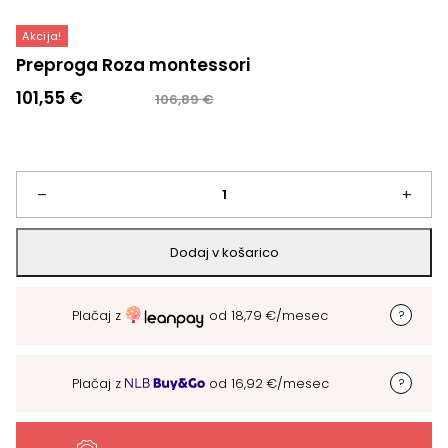
Akcija!
Preproga Roza montessori
Izvirna
Trenutna
101,55
€
106,89
€
cena
cena
je
je:
bila:
101,55 €.
106,89 €.
Preproga
–
+
Roza
Dodaj v košarico
montessori
Plačaj z
od
18,79
€
/mesec
količina
Plačaj z
od
16,92
€
/mesec