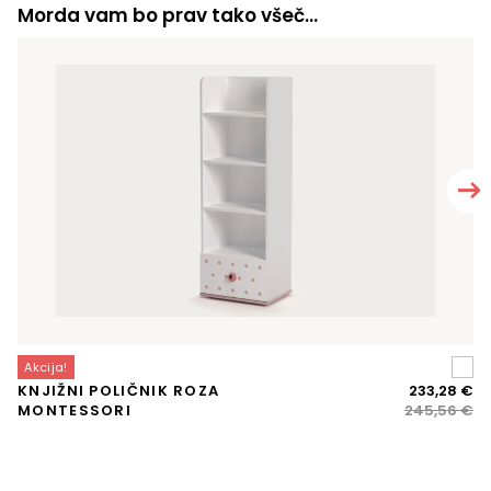
Morda vam bo prav tako všeč…
Akcija!
A
Iz
Tr
KNJIŽNI POLIČNIK ROZA
233,28
€
P
ce
ce
MONTESSORI
245,56
€
je
je:
bil
23
24