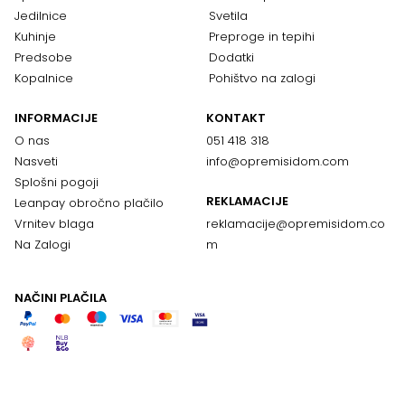
Jedilnice
Svetila
Kuhinje
Preproge in tepihi
Predsobe
Dodatki
Kopalnice
Pohištvo na zalogi
INFORMACIJE
KONTAKT
O nas
051 418 318
Nasveti
info@opremisidom.com
Splošni pogoji
REKLAMACIJE
Leanpay obročno plačilo
Vrnitev blaga
reklamacije@
opremisidom.co
Na Zalogi
m
NAČINI PLAČILA