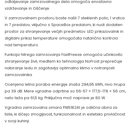
odtaljevanje zamrzovalnega dela omogoča enostavno
vzdrževanje in čiščenje.
V zamrzovalnem prostoru boste našli 7 steklenih polic, 1 vratca
in 7 predalov, vključno s SpaceBox predalom, ki nudi dodaten
prostor za shranjevanje večjih predmetov. LED prikazovalnik in
digitalni prikaz temperature omogočata natančno kontrolo
nad temperaturo.
Funkcija hitrega zamrzovanja FastFreeze omogoča učinkovito
shranjevanje živil, medtem ko tehnologija NoFrost preprečuje
nabiranje ledu in zagotavlja optimalno klimo v notranjosti
zamrzovalnika.
Ocenjena letna poraba energije znaša 294,95 kWh, nivo hrupa
pa 39 dB. Mere vgradne odprtine so 56-57 × 177,5-178 × 56 cm,
neto teža pa 61,5 kg. Priključna moč naprave je 80 W.
Vgradna zamrzovalna omara FNI5182A1 je odlična izbira za
tiste, ki iščejo zmogljivost, funkcionalnost in estetsko privlačnost
v svoji kuhinji.