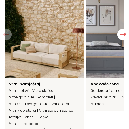
Vrtni namještaj
Spavaće sobe
Vrtni stolovi
Vrtne stolice
Garderobni ormari
B
Vrtne garniture - kompleti
Kreveti 160 x 200
Noćn
Vrtne sjedeće garniture
Vrtne fotelje
Madraci
Vrtni klub stolići
Vrtni stolovi i stolice
Ležaljke
Vrtne ljuljačke
Vrtni set za balkon