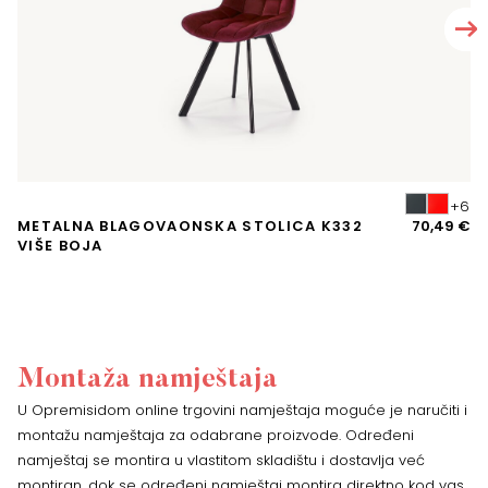
METALNA BLAGOVAONSKA STOLICA K332
70,49
€
G
VIŠE BOJA
C
Montaža namještaja
U Opremisidom online trgovini namještaja moguće je naručiti i
montažu namještaja za odabrane proizvode. Određeni
namještaj se montira u vlastitom skladištu i dostavlja već
montiran, dok se određeni namještaj montira direktno kod vas