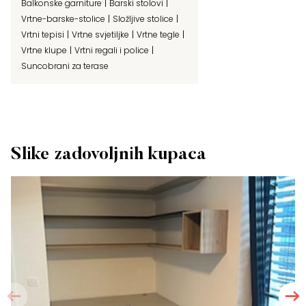
Balkonske garniture
Barski stolovi
Vrtne-barske-stolice
Složljive stolice
Vrtni tepisi
Vrtne svjetiljke
Vrtne tegle
Vrtne klupe
Vrtni regali i police
Suncobrani za terase
Slike zadovoljnih kupaca