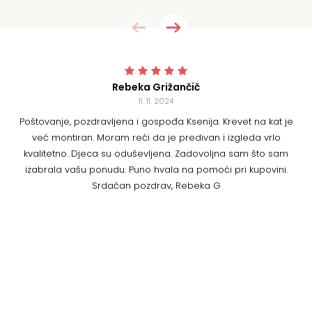
Rebeka Grižančič
11. 11. 2024
Poštovanje, pozdravljena i gospođa Ksenija. Krevet na kat je
U
već montiran. Moram reći da je predivan i izgleda vrlo
kvalitetno. Djeca su oduševljena. Zadovoljna sam što sam
izabrala vašu ponudu. Puno hvala na pomoći pri kupovini.
Srdačan pozdrav, Rebeka G