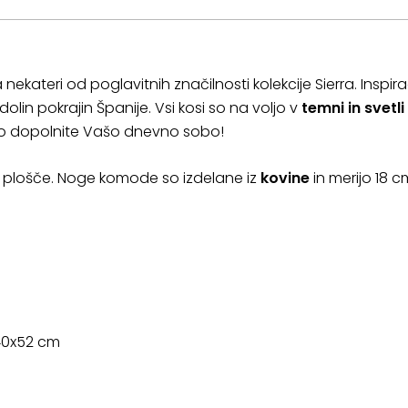
 nekateri od poglavitnih značilnosti kolekcije Sierra. Inspi
dolin pokrajin Španije. Vsi kosi so na voljo v
temni in svetli 
vno dopolnite Vašo dnevno sobo!
DF plošče. Noge komode so izdelane iz
kovine
in merijo 18 c
x40x52 cm