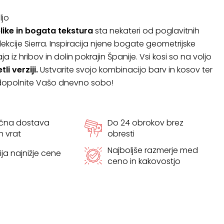
ljo
ike in bogata tekstura
sta nekateri od poglavitnih
lekcije Sierra. Inspiracija njene bogate geometrijske
ja iz hribov in dolin pokrajin Španije. Vsi kosi so na voljo
li verziji.
Ustvarite svojo kombinacijo barv in kosov ter
dopolnite Vašo dnevno sobo!
ačna dostava
Do 24 obrokov brez
h vrat
obresti
Najboljše razmerje med
ja najnižje cene
ceno in kakovostjo