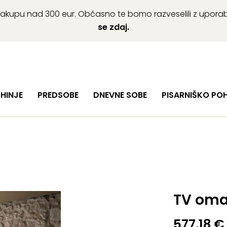
ob nakupu nad 300 eur. Občasno te bomo razveselili z upor
se zdaj.
HINJE
PREDSOBE
DNEVNE SOBE
PISARNIŠKO PO
TV omar
577,18
€