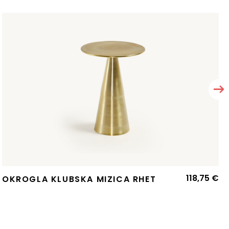
118,75
€
OKROGLA KLUBSKA MIZICA RHET
zvirna
renutna
ena
ena
:
la:
9,00 €.
4,42 €.