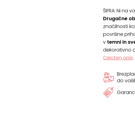
ŠIFRA:
Ni na vo
Drugačne obl
značilnosti ko
površine priha
v
temni in svet
dekorativno 
Celoten opis
Brezpl
do vaši
Garanci