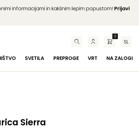
abnimi informacijami in kakšnim lepim popustom!
Prijavi
0
SL
HIŠTVO
SVETILA
PREPROGE
VRT
NA ZALOGI
ica Sierra