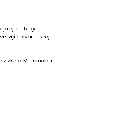
racija njene bogate
verziji.
Ustvarite svojo
m v višino. Maksimalna