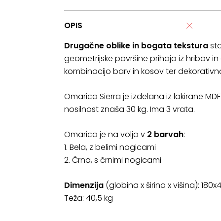
OPIS
Drugačne oblike in bogata tekstura
sta
geometrijske površine prihaja iz hribov in 
kombinacijo barv in kosov ter dekorati
Omarica Sierra je izdelana iz lakirane M
nosilnost znaša 30 kg. Ima 3 vrata.
Omarica je na voljo v
2 barvah
:
1. Bela, z belimi nogicami
2. Črna, s črnimi nogicami
Dimenzija
(globina x širina x višina): 180
Teža: 40,5 kg