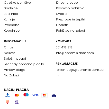
Otroško pohištvo
Dnevne sobe
Spalnice
Kosovno pohištvo
Jedilnice
Svetila
Kuhinje
Preproge in tepihi
Predsobe
Dodatki
Kopalnice
Pohištvo na zalogi
INFORMACIJE
KONTAKT
O nas
051 418 318
Nasveti
info@opremisidom.com
Splošni pogoji
REKLAMACIJE
Leanpay obročno plačilo
Vrnitev blaga
reklamacije@
opremisidom.co
Na Zalogi
m
NAČINI PLAČILA