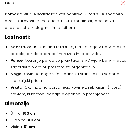
OPIS
Komoda Blur
je sofisticiran kos pohištva, ki združuje sodoben
dizajn, kakovostne materiale in funkcionalnost, idealna za
dnevne sobe z elegantnim pridihom.
Lastnosti:
Konstrukcija:
Izdelana iz MDF-ja, furniranega v barvi hrasta
pepela, kar daje komodi naraven in topel videz.
Police:
Notranje police so prav tako iz MDF-ja v barvi hrasta,
zagotavljajo dovolj prostora za organizacijo.
Noge:
Kovinske noge v črni barvi za stabilnost in sodoben
industrijski pridih.
Vrata:
Okvir iz črno barvanega kovine z rebrastim (fluted)
steklom, ki komodi dodaja eleganco in prefinjenost.
Dimenzije:
Širina:
180 cm
Globina:
40 cm
Višina:
51 cm