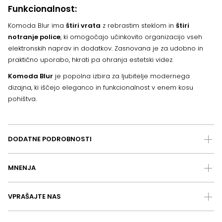
Funkcionalnost:
Komoda Blur ima
štiri vrata
z rebrastim steklom in
štiri
notranje police
, ki omogočajo učinkovito organizacijo vseh
elektronskih naprav in dodatkov. Zasnovana je za udobno in
praktično uporabo, hkrati pa ohranja estetski videz.
Komoda Blur
je popolna izbira za ljubitelje modernega
dizajna, ki iščejo eleganco in funkcionalnost v enem kosu
pohištva.
DODATNE PODROBNOSTI
MNENJA
VPRAŠAJTE NAS