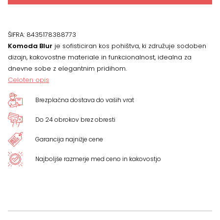
ŠIFRA:
8435178388773
Komoda Blur
je sofisticiran kos pohištva, ki združuje sodoben
dizajn, kakovostne materiale in funkcionalnost, idealna za
dnevne sobe z elegantnim pridihom.
Celoten opis
Brezplačna dostava do vaših vrat
Do 24 obrokov brez obresti
Garancija najnižje cene
Najboljše razmerje med ceno in kakovostjo