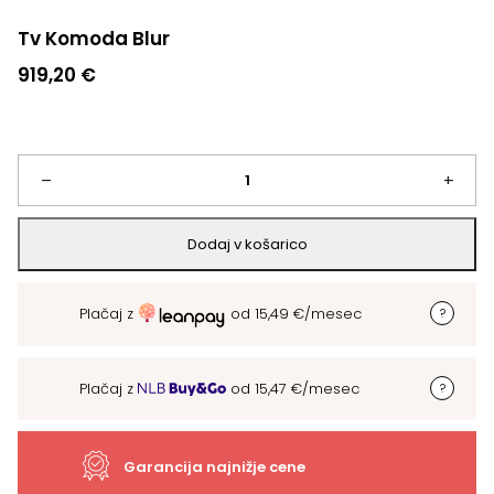
Tv Komoda Blur
919,20
€
Tv
–
+
Komoda
Dodaj v košarico
Blur
Plačaj z
od
15,49
€
/mesec
količina
Plačaj z
od
15,47
€
/mesec
Garancija najnižje cene