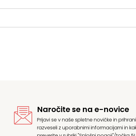
Naročite se na e-novice
Prijavi se v naše spletne novičke in prih
razveseli z uporabnimi informacijami in
preverite v rubriki "Splošni pogoji"/točka 5!