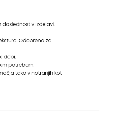
 doslednost v izdelavi.
 teksturo. Odobreno za
ki dobi.
rskim potrebam.
očja tako v notranjih kot