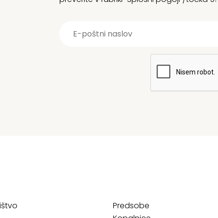
ištvo
Predsobe