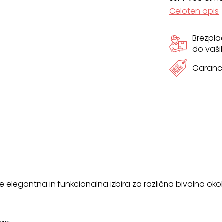
Celoten opis
dimenzij
Brezpl
količina
do vaši
Garanci
 elegantna in funkcionalna izbira za različna bivalna okolja