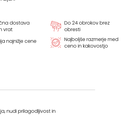
ačna dostava
Do 24 obrokov brez
h vrat
obresti
Najboljše razmerje med
ja najnižje cene
ceno in kakovostjo
, nudi prilagodljivost in