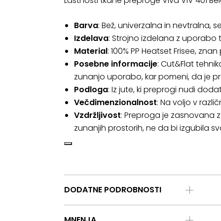
Lastnosti tkane preproge Viva VIV 401 Bei
Barva
: Bež, univerzalna in nevtralna, s
Izdelava
: Strojno izdelana z uporabo 
Material
: 100% PP Heatset Frisee, znan
Posebne informacije
: Cut&Flat tehni
zunanjo uporabo, kar pomeni, da je p
Podloga
: Iz jute, ki preprogi nudi dod
Večdimenzionalnost
: Na voljo v razl
Vzdržljivost
: Preproga je zasnovana 
zunanjih prostorih, ne da bi izgubila svoj
DODATNE PODROBNOSTI
MNENJA