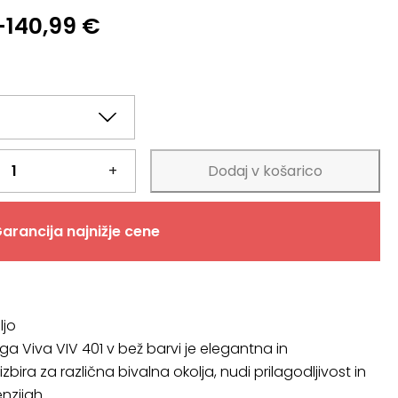
–
140,99
€
+
Dodaj v košarico
arancija najnižje cene
ljo
a Viva VIV 401 v bež barvi je elegantna in
zbira za različna bivalna okolja, nudi prilagodljivost in
enzijah.