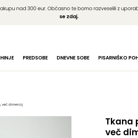
ob nakupu nad 300 eur. Občasno te bomo razveselili z upor
se zdaj.
HINJE
PREDSOBE
DNEVNE SOBE
PISARNIŠKO PO
, več dimenzij
Tkana p
več dim