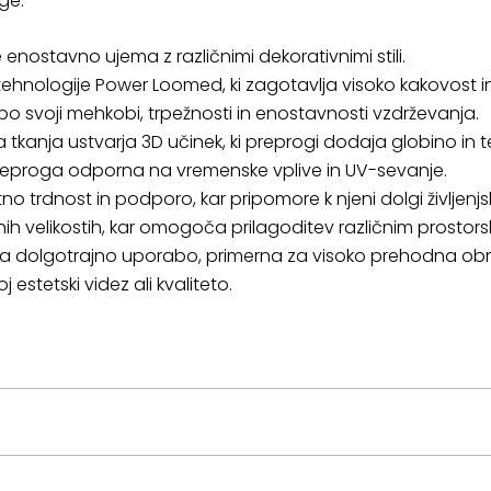
ge:
e enostavno ujema z različnimi dekorativnimi stili.
tehnologije Power Loomed, ki zagotavlja visoko kakovost in
 po svoji mehkobi, trpežnosti in enostavnosti vzdrževanja.
ka tkanja ustvarja 3D učinek, ki preprogi dodaja globino in
reproga odporna na vremenske vplive in UV-sevanje.
atno trdnost in podporo, kar pripomore k njeni dolgi življenjs
ičnih velikostih, kar omogoča prilagoditev različnim prosto
za dolgotrajno uporabo, primerna za visoko prehodna obm
 estetski videz ali kvaliteto.