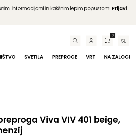
abnimi informacijami in kakšnim lepim popustom!
Prijavi
0
SL
HIŠTVO
SVETILA
PREPROGE
VRT
NA ZALOGI
reproga Viva VIV 401 beige,
enzij