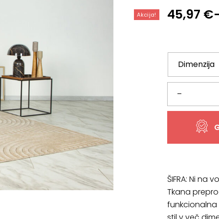
Cenovni
45,97
€
Akcija!
razpon:
od
45,97 €
do
140,99 €
Tkana
–
preproga
G
Viva
VIV
401
ŠIFRA:
Ni na vo
Tkana preprog
beige,
funkcionalna i
stil v več dim
več