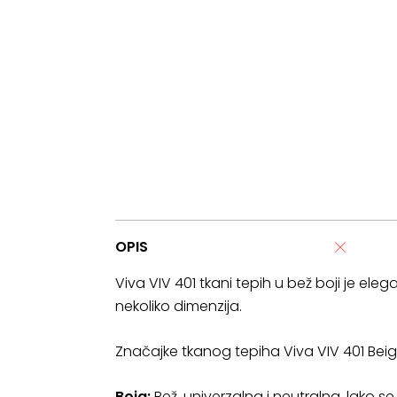
OPIS
Viva VIV 401 tkani tepih u bež boji je elega
nekoliko dimenzija.
Značajke tkanog tepiha Viva VIV 401 Beig
Boja:
Bež, univerzalna i neutralna, lako se