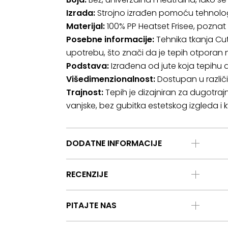
Izrada:
Strojno izrađen pomoću tehnologij
Materijal:
100% PP Heatset Frisee, poznat p
Posebne informacije:
Tehnika tkanja Cut
upotrebu, što znači da je tepih otporan 
Podstava:
Izrađena od jute koja tepihu 
Višedimenzionalnost:
Dostupan u različ
Trajnost:
Tepih je dizajniran za dugotra
vanjske, bez gubitka estetskog izgleda i k
DODATNE INFORMACIJE
RECENZIJE
PITAJTE NAS