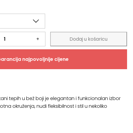
+
Dodaj u košaricu
arancija najpovoljnije cijene
kani tepih u bež boji je elegantan i funkcionalan izbor
votna okruženja, nudi fleksibilnost i stil u nekoliko