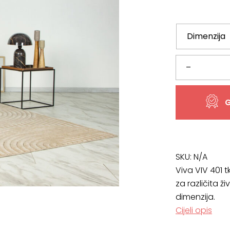
od
47,10 €
do
80,09 €
Tepih
–
Viva
G
VIV
401
bež
SKU:
N/A
Viva VIV 401 t
više
za različita ži
dimenzija.
dimenzija
Cijeli opis
količina