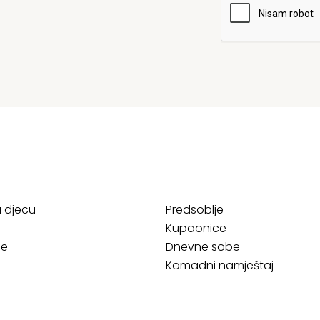
a djecu
Predsoblje
Kupaonice
ce
Dnevne sobe
Komadni namještaj