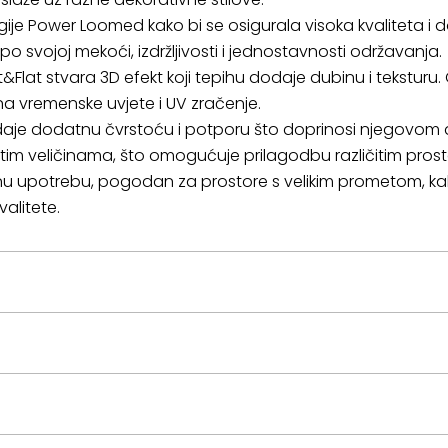
e Power Loomed kako bi se osigurala visoka kvaliteta i dos
o svojoj mekoći, izdržljivosti i jednostavnosti održavanja.
&Flat stvara 3D efekt koji tepihu dodaje dubinu i teksturu
na vremenske uvjete i UV zračenje.
daje dodatnu čvrstoću i potporu što doprinosi njegovom d
itim veličinama, što omogućuje prilagodbu različitim pro
jnu upotrebu, pogodan za prostore s velikim prometom, kak
valitete.