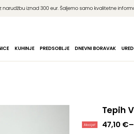
r uz narudžbu iznad 300 eur. Šaljemo samo kvalitetne infor
ICE
KUHINJE
PREDSOBLJE
DNEVNI BORAVAK
URED
Tepih V
Raspon
47,10
€
–
Akcija!
cijena: