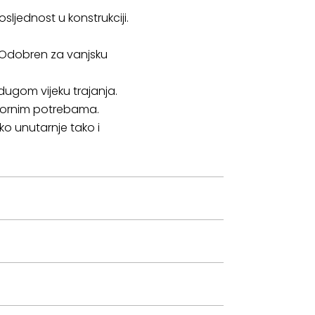
ljednost u konstrukciji.
. Odobren za vanjsku
ugom vijeku trajanja.
stornim potrebama.
o unutarnje tako i