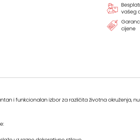
Bespla
vašeg
Garanci
cijene
ntan i funkcionalan izbor za različita životna okruženja, nudi 
e:
 slaže uz razne dekorativne stilove.