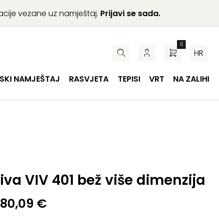
macije vezane uz namještaj.
Prijavi se sada.
0
HR
SKI NAMJEŠTAJ
RASVJETA
TEPISI
VRT
NA ZALIHI
iva VIV 401 bež više dimenzija
80,09
€