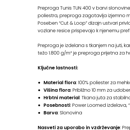
Preproga Tunis TUN 400 v barvi slonovine
poliestra, preproga zagotavlja izjemno m
Poseben “Cut & Loop” dizajn ustvari priv
vozlane resice prispevajo k njenemu pre
Preproga je izdelana s tkanjem na juti, kar
težo 1.800 g/m² je preproga prijetna za 
Ključne lastnosti:
Material flora
: 100% poliester za mehk
Višina flora
: Približno 10 mm za udo
Hrbtni material
: Tkana juta za stabilno
Posebnosti
: Power Loomed izdelava, “
Barva
: Slonovina
Nasveti za uporabo in vzdrževanje
: Pr