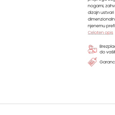
nogami, zahva
dimenzij
dizajn ustvari
dimenzionaln
količina
njenemu pref
Celoten opis
Brezpl
do vaši
Garanci