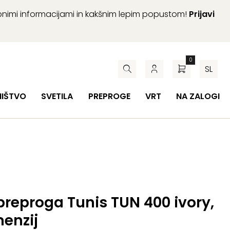
abnimi informacijami in kakšnim lepim popustom!
Prijavi
0
SL
HIŠTVO
SVETILA
PREPROGE
VRT
NA ZALOGI
reproga Tunis TUN 400 ivory,
enzij