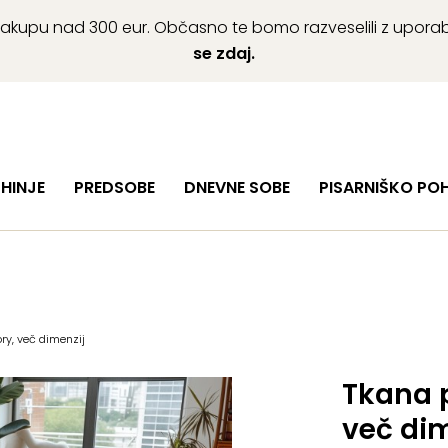
ob nakupu nad 300 eur. Občasno te bomo razveselili z upor
se zdaj.
HINJE
PREDSOBE
DNEVNE SOBE
PISARNIŠKO PO
ry, več dimenzij
Tkana p
več dim