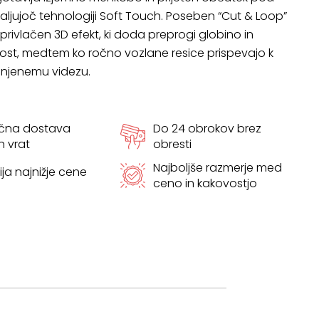
ljujoč tehnologiji Soft Touch. Poseben “Cut & Loop”
 privlačen 3D efekt, ki doda preprogi globino in
ost, medtem ko ročno vozlane resice prispevajo k
injenemu videzu.
ačna dostava
Do 24 obrokov brez
h vrat
obresti
Najboljše razmerje med
ja najnižje cene
ceno in kakovostjo