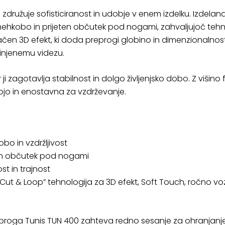
 združuje sofisticiranost in udobje v enem izdelku. Izdela
ehkobo in prijeten občutek pod nogami, zahvaljujoč tehno
lačen 3D efekt, ki doda preprogi globino in dimenzionaln
finjenemu videzu.
 ji zagotavlja stabilnost in dolgo življenjsko dobo. Z višino 
hojo in enostavna za vzdrževanje.
obo in vzdržljivost
ben občutek pod nogami
st in trajnost
Cut & Loop” tehnologija za 3D efekt, Soft Touch, ročno vo
eproga Tunis TUN 400 zahteva redno sesanje za ohranjan