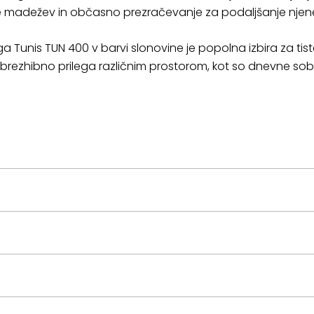
 madežev in občasno prezračevanje za podaljšanje njene 
 Tunis TUN 400 v barvi slonovine je popolna izbira za tiste,
brezhibno prilega različnim prostorom, kot so dnevne sobe,