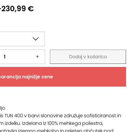
–
230,99
€
€
+
Dodaj v košarico
arancija najnižje cene
ljo
s TUN 400 v barvi slonovine združuje sofisticiranost in
 izdelku. Izdelana iz 100% mehkega poliestra,
otavlja izjemno mehkobo in prijeten občutek pod