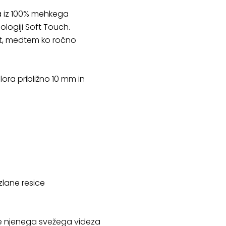
na iz 100% mehkega
logiji Soft Touch.
ost, medtem ko ročno
flora približno 10 mm in
zlane resice
je njenega svežega videza