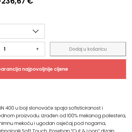
–
236,67
€
€
+
Dodaj u košaricu
arancija najpovoljnije cijene
UN 400 u boji slonovače spaja sofisticiranost i
ednom proizvodu. Izrađen od 100% mekanog poliestera,
iznimnu mekoću i ugodan osjećaj pod nogama,
tehnologiji Soft Touch. Poseban “Cut & Loop” dizajn