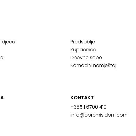
a djecu
Predsoblje
Kupaonice
ce
Dnevne sobe
Komadni namještaj
JA
KONTAKT
+385 1 6700 410
info@opremisidom.com