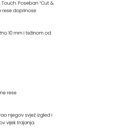
ft Touch. Poseban “Cut &
ne rese doprinose
ližno 10 mm i težinom od
ane rese
ao njegov svjež izgled i
 vijek trajanja.