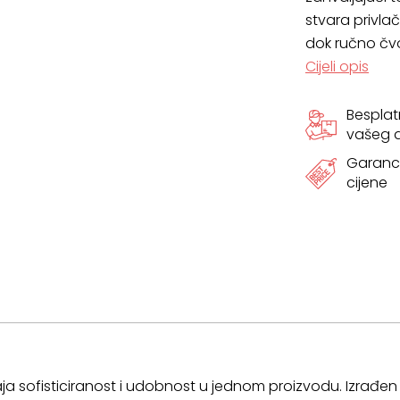
dimenzija
stvara privlač
dok ručno čv
količina
Cijeli opis
Bespla
vašeg
Garanci
cijene
aja sofisticiranost i udobnost u jednom proizvodu. Izrađ