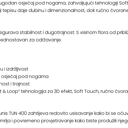
i ugodan osjećaj pod nogama, zahvaljujući tehnologiji So
oji tepisu daje dubinu i dimenzionalnost, dok ručno čvora
sigurava stabilnost i dugotrajnost. S visinom flora od prib
i jednostavan za održavanje.
i izdržljivost
dan osjećaj pod nogama
nost i trajnost
 & Loop” tehnologija za 3D efekt, Soft Touch, ručno čvor
unis TUN 400 zahtijeva redovito usisavanje kako bi se očuv
lja i povremeno provjetravanje kako biste produžili njegov