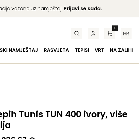
macije vezane uz namještaj.
Prijavi se sada.
0
HR
SKI NAMJEŠTAJ
RASVJETA
TEPISI
VRT
NA ZALIHI
epih Tunis TUN 400 ivory, više
ija