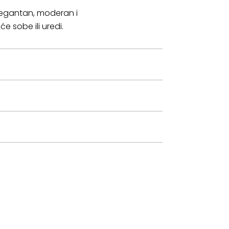
elegantan, moderan i
e sobe ili uredi.