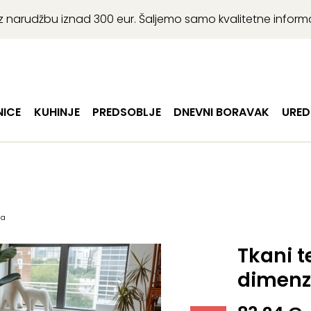
r uz narudžbu iznad 300 eur. Šaljemo samo kvalitetne infor
ICE
KUHINJE
PREDSOBLJE
DNEVNI BORAVAK
URED
ja
Tkani t
dimenz