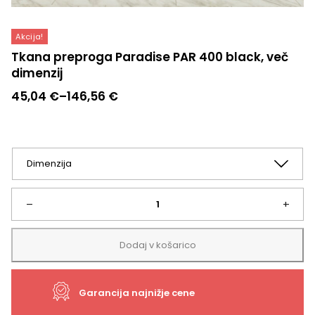
Akcija!
Tkana preproga Paradise PAR 400 black, več
dimenzij
Cenovni
45,04
€
–
146,56
€
razpon:
od
45,04 €
do
146,56 €
Tkana
–
+
preproga
Dodaj v košarico
Paradise
Garancija najnižje cene
PAR