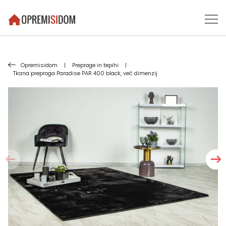
Opremisidom
|
Preproge in tepihi
|
Tkana preproga Paradise PAR 400 black, več dimenzij