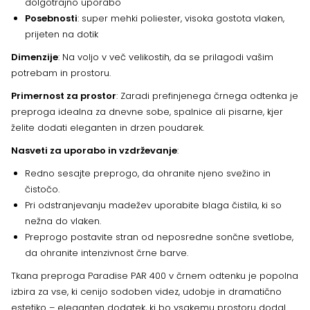
dolgotrajno uporabo
Posebnosti
: super mehki poliester, visoka gostota vlaken,
prijeten na dotik
Dimenzije
: Na voljo v več velikostih, da se prilagodi vašim
potrebam in prostoru.
Primernost za prostor
: Zaradi prefinjenega črnega odtenka je
preproga idealna za dnevne sobe, spalnice ali pisarne, kjer
želite dodati eleganten in drzen poudarek.
Nasveti za uporabo in vzdrževanje
:
Redno sesajte preprogo, da ohranite njeno svežino in
čistočo.
Pri odstranjevanju madežev uporabite blaga čistila, ki so
nežna do vlaken.
Preprogo postavite stran od neposredne sončne svetlobe,
da ohranite intenzivnost črne barve.
Tkana preproga Paradise PAR 400 v črnem odtenku je popolna
izbira za vse, ki cenijo sodoben videz, udobje in dramatično
estetiko – eleganten dodatek, ki bo vsakemu prostoru dodal