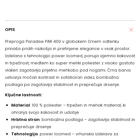
OPIS
Preproga Paradise PAR 400 v globokem črnem odtenku
prinaša pridih razkošja in prefinjene elegance v vsak prostor.
Izdelana s tehnologijo power loomed, ponuja izjemno kakovost
in trpežnost, medtem ko super mehki poliester z visoko gostoto
vlaken zagotavlja prijetno mehkobo pod nogami. Črna barva
ustvarja močan kontrast in sofisticiran videz, bombažna
podlaga pa zagotavlja stabilnost in preprečuje drsenje.
Ključne lastnosti:
Material
: 100 % poliester – trpežen in mehak material, ki
ohranja svojo kakovost in udobje
Hrbtna stran
: bombažna podlaga – zagotavlja stabilnost in
preprečuje drsenje
Tehnologija
: power loomed – vrhunska izdelava za