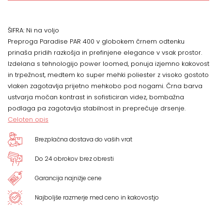
400
black,
ŠIFRA:
Ni na voljo
Preproga Paradise PAR 400 v globokem črnem odtenku
več
prinaša pridih razkošja in prefinjene elegance v vsak prostor.
Izdelana s tehnologijo power loomed, ponuja izjemno kakovost
dimenzij
in trpežnost, medtem ko super mehki poliester z visoko gostoto
vlaken zagotavlja prijetno mehkobo pod nogami. Črna barva
količina
ustvarja močan kontrast in sofisticiran videz, bombažna
podlaga pa zagotavlja stabilnost in preprečuje drsenje.
Celoten opis
Brezplačna dostava do vaših vrat
Do 24 obrokov brez obresti
Garancija najnižje cene
Najboljše razmerje med ceno in kakovostjo