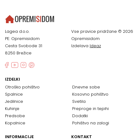
Lagea d.o.o.
Vse pravice pridržane © 2026
PE: Opremisidom
Opremisidom
Cesta Svobode 31
Izdelava
Ideaz
8250 Brežice
IZDELKI
Otroško pohištvo
Dnevne sobe
Spalnice
Kosovno pohištvo
Jedilnice
Svetila
Kuhinje
Preproge in tepihi
Predsobe
Dodatki
Kopalnice
Pohištvo na zalogi
INFORMACIJE
KONTAKT