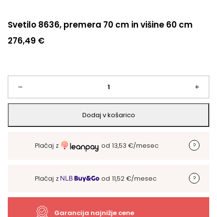
Svetilo 8636, premera 70 cm in višine 60 cm
276,49
€
Svetilo
–
+
8636,
Dodaj v košarico
premera
Plačaj z
od
13,53
€
/mesec
70
cm
Plačaj z
od
11,52
€
/mesec
in
višine
Garancija najnižje cene