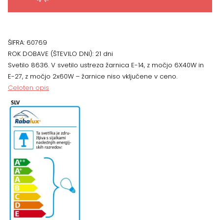
60
cm
ŠIFRA:
60769
ROK DOBAVE (ŠTEVILO DNI):
21 dni
količina
Svetilo 8636. V svetilo ustreza žarnica E-14, z močjo 6X40W in
E-27, z močjo 2x60W – žarnice niso vključene v ceno.
Celoten opis