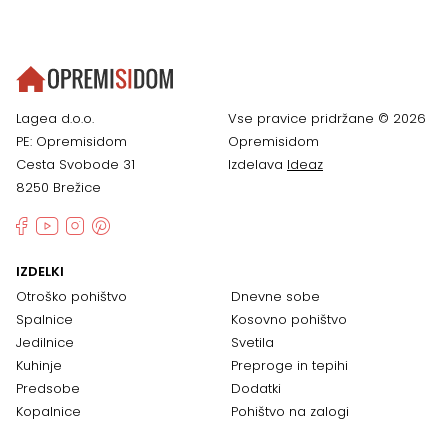
Lagea d.o.o.
Vse pravice pridržane © 2026
PE: Opremisidom
Opremisidom
Cesta Svobode 31
Izdelava
Ideaz
8250 Brežice
IZDELKI
Otroško pohištvo
Dnevne sobe
Spalnice
Kosovno pohištvo
Jedilnice
Svetila
Kuhinje
Preproge in tepihi
Predsobe
Dodatki
Kopalnice
Pohištvo na zalogi