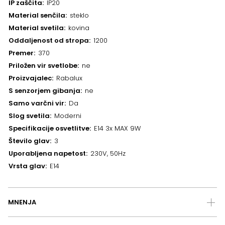
IP zaščita
IP20
Material senčila
steklo
Material svetila
kovina
Oddaljenost od stropa
1200
Premer
370
Priložen vir svetlobe
ne
Proizvajalec
Rabalux
S senzorjem gibanja
ne
Samo varčni vir
Da
Slog svetila
Moderni
Specifikacije osvetlitve
E14 3x MAX 9W
Število glav
3
Uporabljena napetost
230V, 50Hz
Vrsta glav
E14
MNENJA