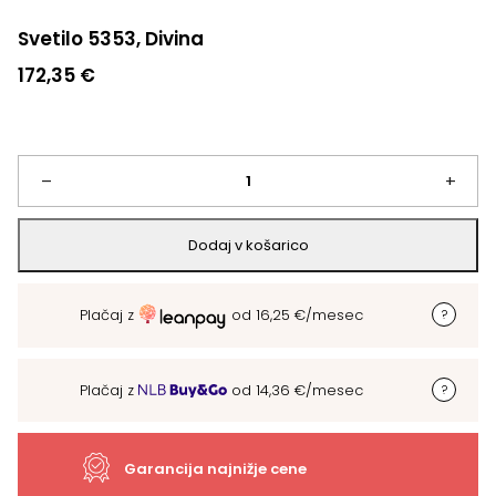
Svetilo 5353, Divina
172,35
€
Svetilo
–
+
5353,
Dodaj v košarico
Divina
Plačaj z
od
16,25
€
/mesec
količina
Plačaj z
od
14,36
€
/mesec
Garancija najnižje cene