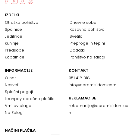
IZDELKI
Otroško pohištvo
Dnevne sobe
Spalnice
Kosovno pohištvo
Jedilnice
Svetila
Kuhinje
Preproge in tepihi
Predsobe
Dodatki
Kopalnice
Pohištvo na zalogi
INFORMACIJE
KONTAKT
O nas
051 418 318
Nasveti
info@opremisidom.com
Splošni pogoji
REKLAMACIJE
Leanpay obročno plačilo
Vrnitev blaga
reklamacije@
opremisidom.co
Na Zalogi
m
NAČINI PLAČILA