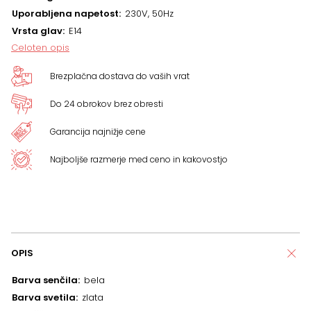
Uporabljena napetost
230V, 50Hz
Vrsta glav
E14
Celoten opis
Brezplačna dostava do vaših vrat
Do 24 obrokov brez obresti
Garancija najnižje cene
Najboljše razmerje med ceno in kakovostjo
OPIS
Barva senčila
bela
Barva svetila
zlata