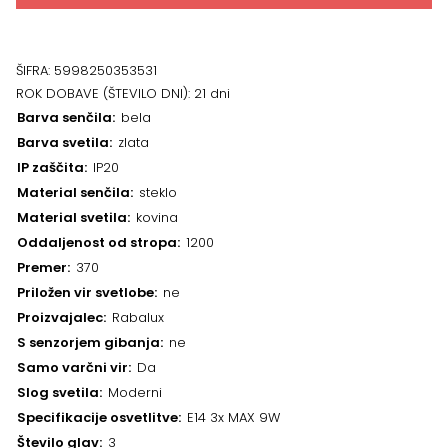
ŠIFRA:
5998250353531
ROK DOBAVE (ŠTEVILO DNI):
21 dni
Barva senčila
bela
Barva svetila
zlata
IP zaščita
IP20
Material senčila
steklo
Material svetila
kovina
Oddaljenost od stropa
1200
Premer
370
Priložen vir svetlobe
ne
Proizvajalec
Rabalux
S senzorjem gibanja
ne
Samo varčni vir
Da
Slog svetila
Moderni
Specifikacije osvetlitve
E14 3x MAX 9W
Število glav
3