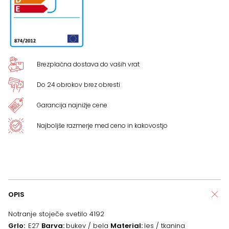
Brezplačna dostava do vaših vrat
Do 24 obrokov brez obresti
Garancija najnižje cene
Najboljše razmerje med ceno in kakovostjo
OPIS
Notranje stoječe svetilo 4192
Grlo:
E27
Barva:
bukev / bela
Material:
les / tkanina