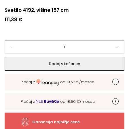
Svetilo 4192, višine 157 cm
111,38
€
Svetilo
–
+
4192,
Dodaj v košarico
višine
Plačaj z
od
10,52
€
/mesec
157
cm
Plačaj z
od
18,56
€
/mesec
količina
Garancija najnižje cene