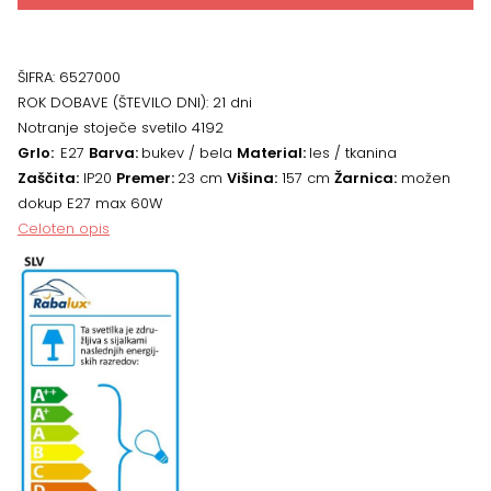
ŠIFRA:
6527000
ROK DOBAVE (ŠTEVILO DNI):
21 dni
Notranje stoječe svetilo 4192
Grlo:
E27
Barva:
bukev / bela
Material:
les / tkanina
Zaščita:
IP20
Premer:
23 cm
Višina:
157 cm
Žarnica:
možen
dokup E27 max 60W
Celoten opis