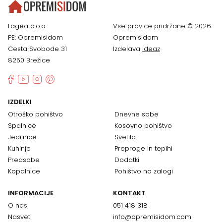
Lagea d.o.o.
Vse pravice pridržane © 2026
PE: Opremisidom
Opremisidom
Cesta Svobode 31
Izdelava
Ideaz
8250 Brežice
IZDELKI
Otroško pohištvo
Dnevne sobe
Spalnice
Kosovno pohištvo
Jedilnice
Svetila
Kuhinje
Preproge in tepihi
Predsobe
Dodatki
Kopalnice
Pohištvo na zalogi
INFORMACIJE
KONTAKT
O nas
051 418 318
Nasveti
info@opremisidom.com