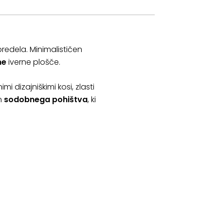
predela. Minimalističen
ne
iverne plošče.
mi dizajniškimi kosi, zlasti
n
sodobnega pohištva
, ki