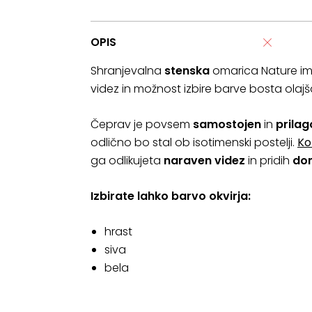
OPIS
Shranjevalna
s
tenska
omarica Nature ima 
videz in možnost izbire barve bosta olajša
Čeprav je povsem
samostojen
in
prilag
odlično bo stal ob isotimenski postelji.
Ko
ga odlikujeta
naraven videz
in pridih
do
Izbirate lahko barvo okvirja:
hrast
siva
bela