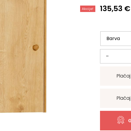
Izvirna
Trenutn
135,53
€
Akcija!
cena
cena
je
je:
bila:
135,53 €
150,59 €
Shranjevalna
–
stenska
Plačaj
omarica
Nature
Plačaj
količina
G