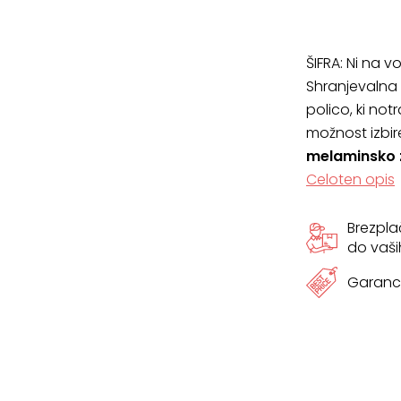
ŠIFRA:
Ni na vo
Shranjevalna
polico, ki not
možnost izbire
melaminsko 
Celoten opis
Brezpl
do vaši
Garanci