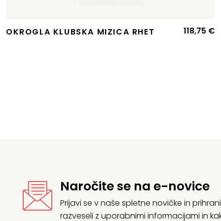
118,75
€
OKROGLA KLUBSKA MIZICA RHET
Izvirna
Trenutna
cena
cena
je
e:
bila:
37,67 €.
54,66 €.
Naročite se na e-novice
Prijavi se v naše spletne novičke in prih
razveseli z uporabnimi informacijami in