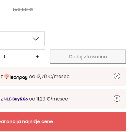
a
150,59
€
.
.
+
Dodaj v košarico
 z
od
12,78
€
/mesec
 z
od
11,29
€
/mesec
arancija najnižje cene