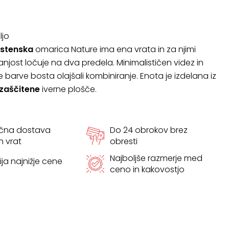
ljo
s
tenska
omarica Nature ima ena vrata in za njimi
ranjost ločuje na dva predela. Minimalističen videz in
 barve bosta olajšali kombiniranje. Enota je izdelana iz
zaščitene
iverne plošče.
ačna dostava
Do 24 obrokov brez
h vrat
obresti
Najboljše razmerje med
ja najnižje cene
ceno in kakovostjo