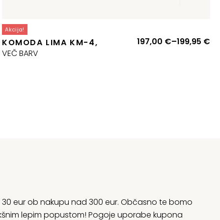
Akcija!
Ce
197,00
€
–
199,95
€
KOMODA LIMA KM-4,
ra
VEČ BARV
od
19
do
19
rani 30 eur ob nakupu nad 300 eur. Občasno te bomo
 kakšnim lepim popustom! Pogoje uporabe kupona