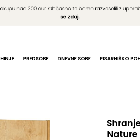
ob nakupu nad 300 eur. Občasno te bomo razveselili z upor
se zdaj.
HINJE
PREDSOBE
DNEVNE SOBE
PISARNIŠKO PO
e
Shranj
Nature