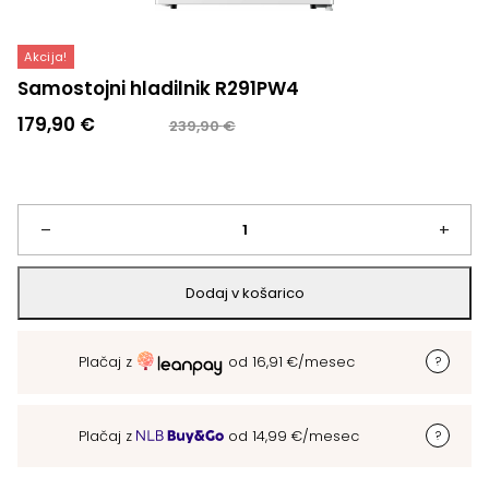
Akcija!
Samostojni hladilnik R291PW4
Izvirna
Trenutna
179,90
€
239,90
€
cena
cena
je
je:
bila:
179,90 €.
239,90 €.
Samostojni
–
+
hladilnik
Dodaj v košarico
R291PW4
Plačaj z
od
16,91
€
/mesec
količina
Plačaj z
od
14,99
€
/mesec