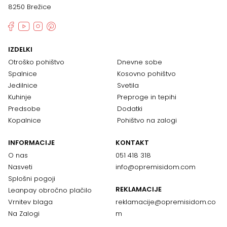
8250 Brežice
IZDELKI
Otroško pohištvo
Dnevne sobe
Spalnice
Kosovno pohištvo
Jedilnice
Svetila
Kuhinje
Preproge in tepihi
Predsobe
Dodatki
Kopalnice
Pohištvo na zalogi
INFORMACIJE
KONTAKT
O nas
051 418 318
Nasveti
info@opremisidom.com
Splošni pogoji
REKLAMACIJE
Leanpay obročno plačilo
Vrnitev blaga
reklamacije@
opremisidom.co
Na Zalogi
m