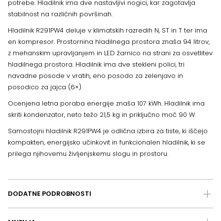
potrebe. Hladilnik ima dve nastavljivi nogici, kar zagotavlja
stabilnost na različnih površinah.
Hladilnik R291PW4 deluje v klimatskih razredih N, ST in T ter ima
en kompresor. Prostornina hladilnega prostora znaša 94 litrov,
z mehanskim upravljanjem in LED žarnico na strani za osvetlitev
hladilnega prostora. Hladilnik ima dve stekleni polici, tri
navadne posode v vratih, eno posodo za zelenjavo in
posodico za jajca (6×).
Ocenjena letna poraba energije znaša 107 kWh. Hladilnik ima
skriti kondenzator, neto težo 21,5 kg in priključno moč 90 W.
Samostojni hladilnik R291PW4 je odlična izbira za tiste, ki iščejo
kompakten, energijsko učinkovit in funkcionalen hladilnik, ki se
prilega njihovemu življenjskemu slogu in prostoru.
DODATNE PODROBNOSTI