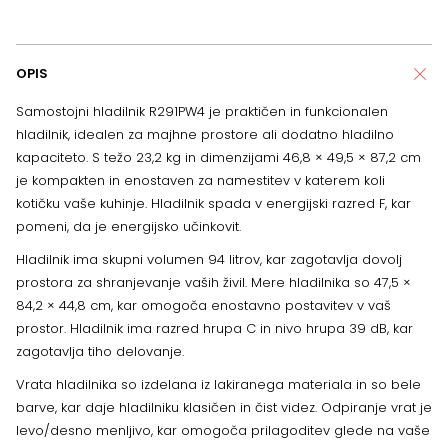
OPIS
Samostojni hladilnik R291PW4 je praktičen in funkcionalen
hladilnik, idealen za majhne prostore ali dodatno hladilno
kapaciteto. S težo 23,2 kg in dimenzijami 46,8 × 49,5 × 87,2 cm
je kompakten in enostaven za namestitev v katerem koli
kotičku vaše kuhinje. Hladilnik spada v energijski razred F, kar
pomeni, da je energijsko učinkovit.
Hladilnik ima skupni volumen 94 litrov, kar zagotavlja dovolj
prostora za shranjevanje vaših živil. Mere hladilnika so 47,5 ×
84,2 × 44,8 cm, kar omogoča enostavno postavitev v vaš
prostor. Hladilnik ima razred hrupa C in nivo hrupa 39 dB, kar
zagotavlja tiho delovanje.
Vrata hladilnika so izdelana iz lakiranega materiala in so bele
barve, kar daje hladilniku klasičen in čist videz. Odpiranje vrat je
levo/desno menljivo, kar omogoča prilagoditev glede na vaše