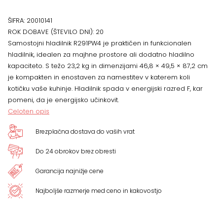
ŠIFRA:
20010141
ROK DOBAVE (ŠTEVILO DNI):
20
Samostojni hladilnik R291PW4 je praktičen in funkcionalen
hladilnik, idealen za majhne prostore ali dodatno hladilno
kapaciteto. S težo 23,2 kg in dimenzijami 46,8 × 49,5 × 87,2 cm
je kompakten in enostaven za namestitev v katerem koli
kotičku vaše kuhinje. Hladilnik spada v energijski razred F, kar
pomeni, da je energijsko učinkovit.
Celoten opis
Brezplačna dostava do vaših vrat
Do 24 obrokov brez obresti
Garancija najnižje cene
Najboljše razmerje med ceno in kakovostjo