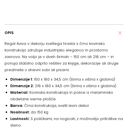
OPIS
Regal Aviva v dekorju svetlega hrasta s črno kovinsko
konstrukcijo združuje industrijsko eleganco in prostorno
zasnovo. Na voljo je v dveh širinah – 150 cm ali 218 cm – in
ponuja stabilno odprto rešitev za knjige, dekoracije ali druge
predmete v dnevni sobi ali pisarni.
Dimenzije 1:
150 x 180 x 34,5 cm (širina x višina x globina)
Dimenzije 2:
218 x 180 x 34,5 cm (širina x višina x globina)
Material:
Kovinska konstrukcija in police iz melaminsko
obdelane iverne plošče
Barva:
Črna konstrukcija, svetli lesni dekor
Nosilnost:
do 150 kg
Lastnosti:
S poličkami, na nogicah, z možnostjo pritrditve na
steno