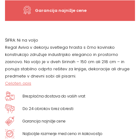
Garancija najnižje cene
ŠIFRA:
Ni na voljo
Regal Aviva v dekorju svetlega hrasta s črno kovinsko
konstrukcijo združuje industrijsko eleganco in prostorno
zasnovo. Na voljo je v dveh širinah – 150 cm ali 218 cm – in
ponuja stabilno odprto rešitev za knjige, dekoracije ali druge
predmete v dnevni sobi ali pisarni.
Celoten opis
Brezplačna dostava do vaših vrat
Do 24 obrokov brez obresti
Garancija najnižje cene
Najboljše razmerje med ceno in kakovostjo