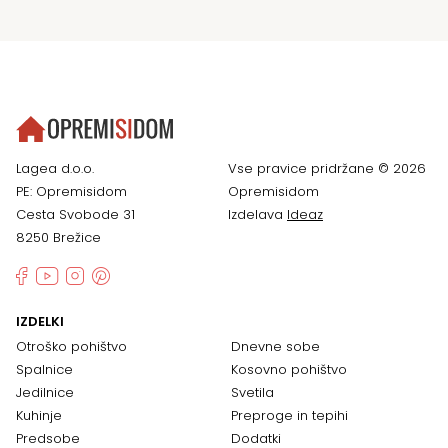
Lagea d.o.o.
Vse pravice pridržane © 2026
PE: Opremisidom
Opremisidom
Cesta Svobode 31
Izdelava
Ideaz
8250 Brežice
IZDELKI
Otroško pohištvo
Dnevne sobe
Spalnice
Kosovno pohištvo
Jedilnice
Svetila
Kuhinje
Preproge in tepihi
Predsobe
Dodatki