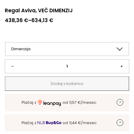
Regal Aviva, VEČ DIMENZIJ
Cenovni
438,36
€
–
634,13
€
razpon:
od
438,36 €
do
634,13 €
Regal
–
+
Aviva,
Dodaj v košarico
VEČ
Plačaj z
od
11,57
€
/mesec
DIMENZIJ
količina
Plačaj z
od
11,44
€
/mesec