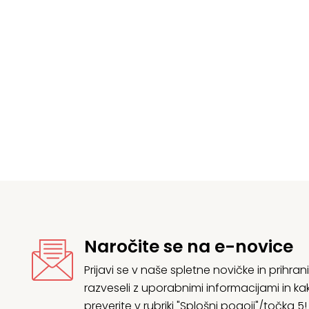
Izvirna
Trenutna
cena
cena
je
e:
bila:
47,66 €.
52,95 €.
Naročite se na e-novice
Prijavi se v naše spletne novičke in prih
razveseli z uporabnimi informacijami in
preverite v rubriki "Splošni pogoji"/točka 5!