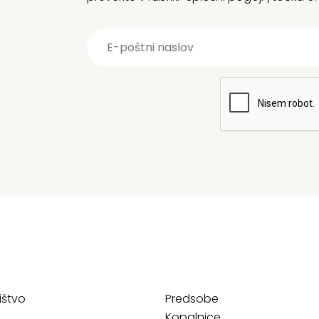
ištvo
Predsobe
Kopalnice