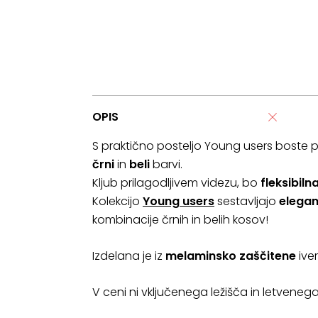
OPIS
S praktično posteljo Young users boste pr
črni
in
beli
barvi.
Kljub prilagodljivem videzu, bo
fleksibiln
Kolekcijo
Young users
sestavljajo
elegan
kombinacije črnih in belih kosov!
Izdelana je iz
melaminsko zaščitene
ive
V ceni ni vključenega ležišča in letveneg