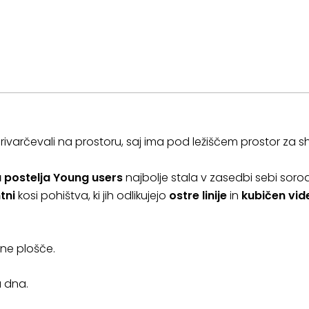
ivarčevali na prostoru, saj ima pod ležiščem prostor za sh
a postelja Young users
najbolje stala v zasedbi sebi sorod
tni
kosi pohištva, ki jih odlikujejo
ostre linije
in
kubičen vid
rne plošče.
a dna.