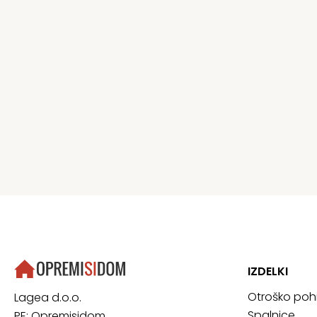
IZDELKI
Otroško poh
Lagea d.o.o.
Spalnice
PE: Opremisidom