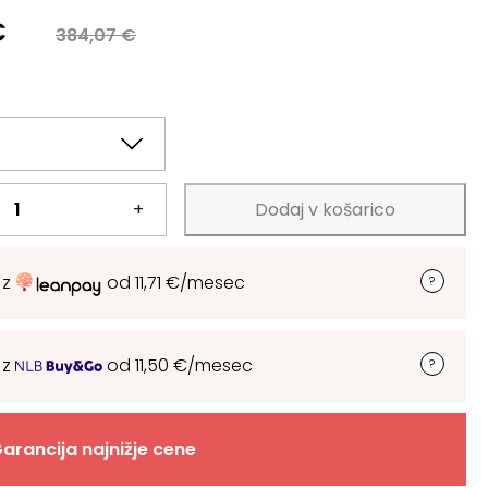
a
€
384,07
€
.
.
+
Dodaj v košarico
 z
od
11,71
€
/mesec
 z
od
11,50
€
/mesec
arancija najnižje cene