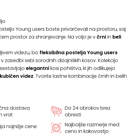
ljo
osteljo Young users boste privarčevali na prostoru, saj
čem prostor za shranjevanje. Na voljo je v
črni
in
beli
dljivem videzu, bo
fleksibilna postelja Young users
 v zasedbi sebi sorodnih dizajniških kosov. Kolekcijo
sestavljajo
elegantni
kosi pohištva, ki jih odlikujejo
kubičen videz
. Tvorite lastne kombinacije črnih in belih
ačna dostava
Do 24 obrokov brez
h vrat
obresti
Najboljše razmerje med
ja najnižje cene
ceno in kakovostjo