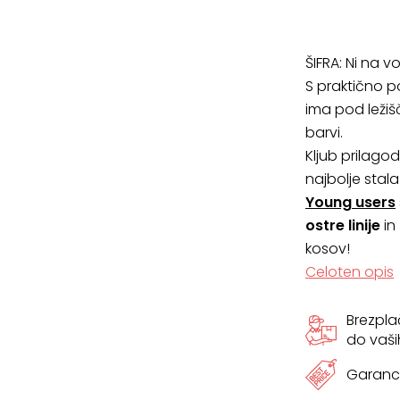
ŠIFRA:
Ni na vo
S praktično p
ima pod ležiš
barvi.
Kljub prilago
najbolje stala
Young users
ostre linije
in
kosov!
Celoten opis
Brezpl
do vaši
Garanci