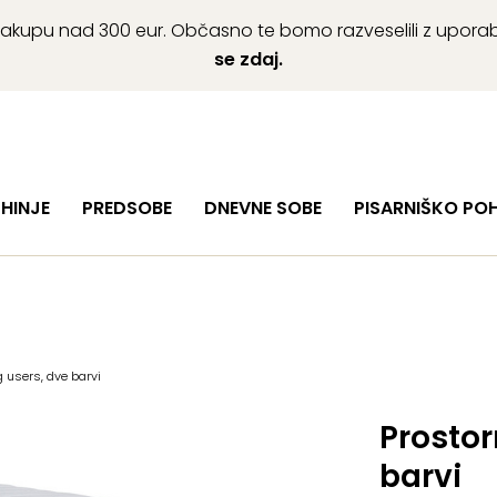
ob nakupu nad 300 eur. Občasno te bomo razveselili z upor
se zdaj.
HINJE
PREDSOBE
DNEVNE SOBE
PISARNIŠKO PO
 users, dve barvi
Prostor
barvi