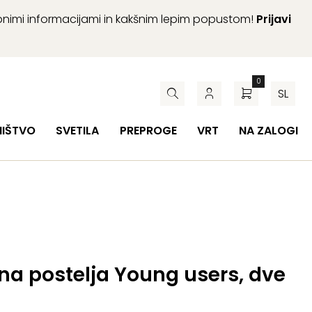
abnimi informacijami in kakšnim lepim popustom!
Prijavi
0
SL
HIŠTVO
SVETILA
PREPROGE
VRT
NA ZALOGI
na postelja Young users, dve