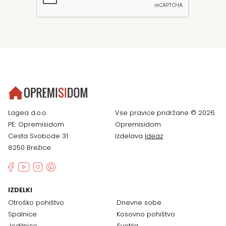
Lagea d.o.o.
Vse pravice pridržane © 2026
PE: Opremisidom
Opremisidom
Cesta Svobode 31
Izdelava
Ideaz
8250 Brežice
IZDELKI
Otroško pohištvo
Dnevne sobe
Spalnice
Kosovno pohištvo
Jedilnice
Svetila