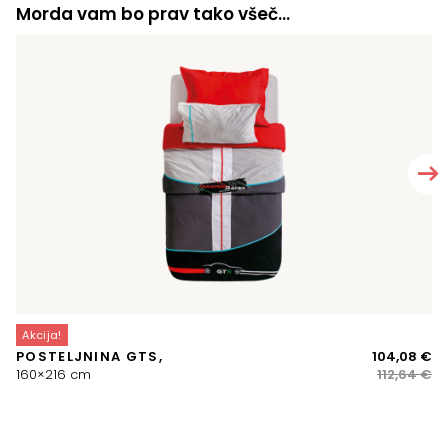
Morda vam bo prav tako všeč…
Akcija!
A
Iz
Tr
POSTELJNINA GTS,
104,08
€
LE
ce
ce
160×216 cm
112,64
€
VE
je
je:
bil
10
11