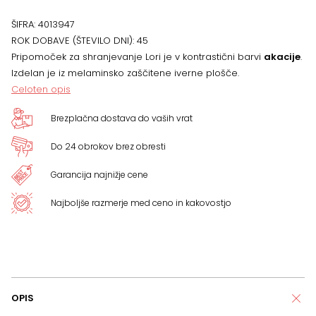
Lori
ŠIFRA:
4013947
količina
ROK DOBAVE (ŠTEVILO DNI):
45
Pripomoček za shranjevanje Lori je v kontrastični barvi
akacije
.
Izdelan je iz melaminsko zaščitene iverne plošče.
Celoten opis
Brezplačna dostava do vaših vrat
Do 24 obrokov brez obresti
Garancija najnižje cene
Najboljše razmerje med ceno in kakovostjo
OPIS