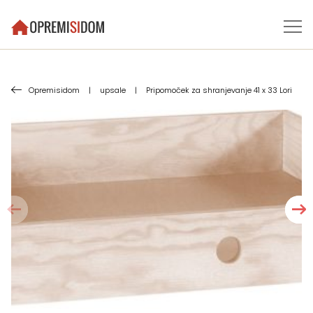
Opremisidom
|
upsale
|
Pripomoček za shranjevanje 41 x 33 Lori