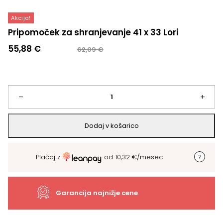
Akcija!
Pripomoček za shranjevanje 41 x 33 Lori
Izvirna
Trenutna
55,88
€
62,09
€
cena
cena
je
je:
bila:
55,88 €.
62,09 €.
Pripomoček
–
+
za
Dodaj v košarico
shranjevanje
Plačaj z
od
10,32
€
/mesec
41
x
Garancija najnižje cene
33