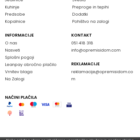
Kuhinje
Preproge in tepihi
Predsobe
Dodatki
Kopalnice
Pohištvo na zalogi
INFORMACIJE
KONTAKT
O nas
051 418 318
Nasveti
info@opremisidom.com
Splošni pogoji
REKLAMACIJE
Leanpay obročno plačilo
Vrnitev blaga
reklamacije@
opremisidom.co
Na Zalogi
m
NAČINI PLAČILA