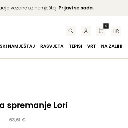
macije vezane uz namještaj.
Prijavi se sada.
0
HR
SKI NAMJEŠTAJ
RASVJETA
TEPISI
VRT
NA ZALIHI
za spremanje Lori
a
63,61
€