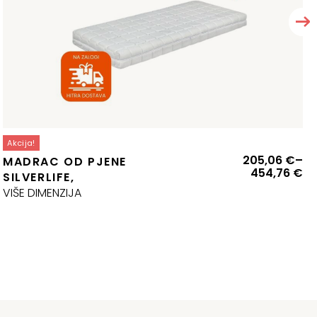
Akcija!
zvorna
renutna
Ra
205,06
€
–
MADRAC OD PJENE
ijena
ijena
ci
454,76
€
SILVERLIFE,
ila
:
od
VIŠE DIMENZIJA
:
37,79 €.
20
49,11 €.
do
45