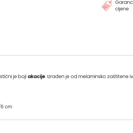
Garanci
cijene
tični je boji
akacije
. Izrađen je od melaminsko zaštitene i
3/6 cm