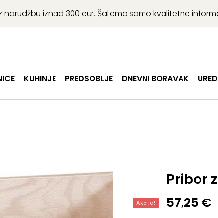
r uz narudžbu iznad 300 eur. Šaljemo samo kvalitetne infor
ICE
KUHINJE
PREDSOBLJE
DNEVNI BORAVAK
URED
Pribor 
Izvorna
Trenutn
57,25
€
Akcija!
cijena
cijena