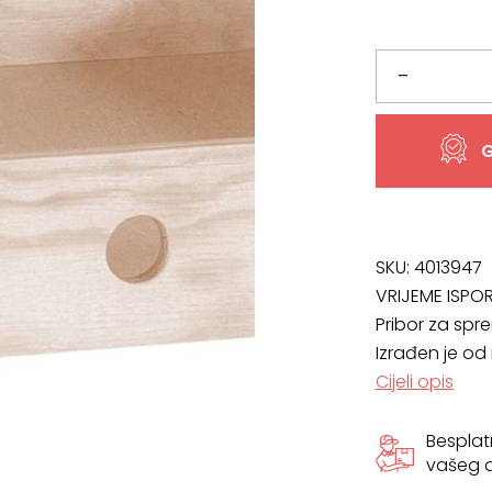
bila
je:
je:
57,25 €.
Pribor
–
63,61 €.
za
G
spremanje
Lori
količina
SKU:
4013947
VRIJEME ISPO
Pribor za spre
Izrađen je od
Cijeli opis
Bespla
vašeg