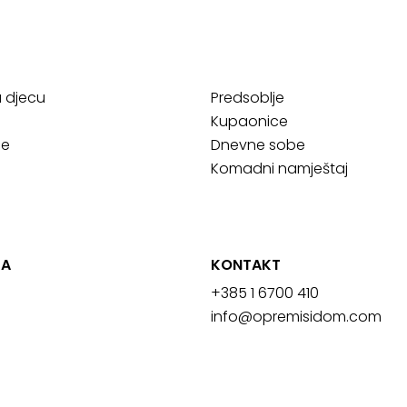
a djecu
Predsoblje
Kupaonice
ce
Dnevne sobe
Komadni namještaj
JA
KONTAKT
+385 1 6700 410
info@opremisidom.com