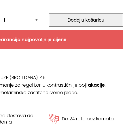
+
Dodaj u košaricu
arancija najpovoljnije cijene
RUKE (BROJ DANA):
45
manje za regal Lori u kontrastični je boji
akacije
.
 melaminsko zaštitene iverne ploče.
tna dostava do
Do 24 rata bez kamata
 doma