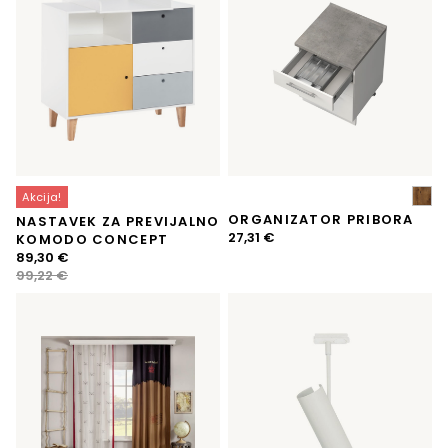
Akcija!
ORGANIZATOR PRIBORA
NASTAVEK ZA PREVIJALNO
27,31
€
KOMODO CONCEPT
Izvirna
Trenutna
89,30
€
cena
cena
99,22
€
je
je:
bila:
89,30 €.
99,22 €.