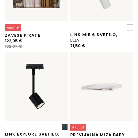
Akcija!
LINK MIB 6 SVETILO,
ZAVESE PIRATE
BELA
Izvirna
Trenutna
122,05
€
71,50
€
cena
cena
132,07
€
je
je:
bila:
122,05 €.
132,07 €.
Akcija!
LINK EXPLORE SVETILO,
PREVIJALNA MIZA BABY