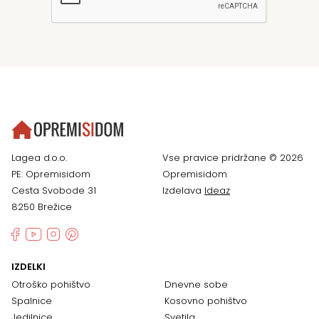
Lagea d.o.o.
Vse pravice pridržane © 2026
PE: Opremisidom
Opremisidom
Cesta Svobode 31
Izdelava
Ideaz
8250 Brežice
IZDELKI
Otroško pohištvo
Dnevne sobe
Spalnice
Kosovno pohištvo
Jedilnice
Svetila