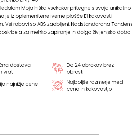
ogledalom
Moja hiška
vsekakor pritegne s svojo unikatno
na je iz oplemenitene iverne plošče E1 kakovosti,
m. Vsi robovi so ABS zaobljeni. Nadstandardna Tandem
oskrbela za mehko zapiranje in dolgo življenjsko dobo
ačna dostava
Do 24 obrokov brez
h vrat
obresti
Najboljše razmerje med
ja najnižje cene
ceno in kakovostjo