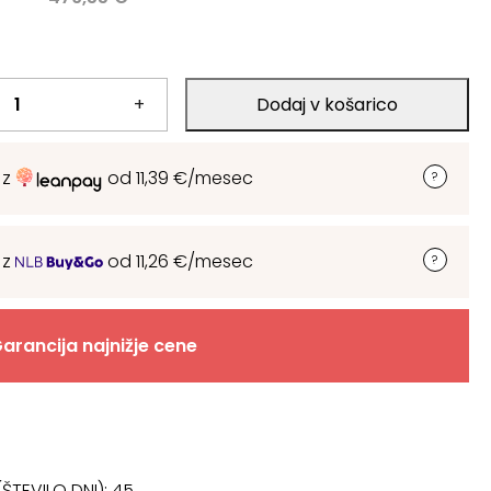
.
+
Dodaj v košarico
.
 z
od
11,39
€
/mesec
 z
od
11,26
€
/mesec
arancija najnižje cene
ŠTEVILO DNI):
45