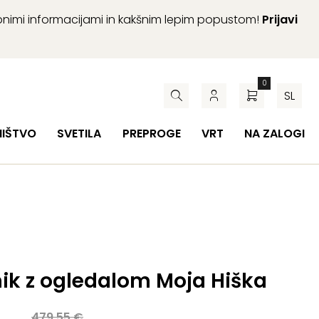
abnimi informacijami in kakšnim lepim popustom!
Prijavi
0
SL
HIŠTVO
SVETILA
PREPROGE
VRT
NA ZALOGI
ik z ogledalom Moja Hiška
a
479,55
€