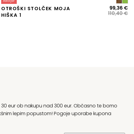
Akcija!
zvirna
renutna
Iz
Tr
99,36
€
OTROŠKI STOLČEK MOJA
ena
ena
ce
ce
110,40
€
HIŠKA 1
:
je
je:
la:
92,41 €.
bil
99
69,35 €.
11
rani 30 eur ob nakupu nad 300 eur. Občasno te bomo
 kakšnim lepim popustom! Pogoje uporabe kupona