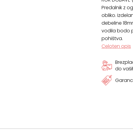
Predalnik z 
obliko. Izdela
debeline 18m
vodila bodo p
pohištva.
Celoten opis
Brezpl
do vaši
Garanci