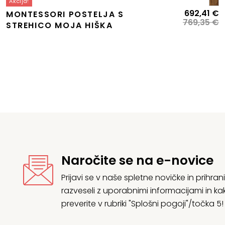
Akcija!
Izvirna
Trenutna
I
T
692,41
€
MONTESSORI POSTELJA S
cena
cena
c
c
769,35
€
STREHICO MOJA HIŠKA
je
e:
je
je
bila:
99,36 €.
bi
6
110,40 €.
7
Naročite se na e-novice
Prijavi se v naše spletne novičke in prih
razveseli z uporabnimi informacijami in
preverite v rubriki "Splošni pogoji"/točka 5!