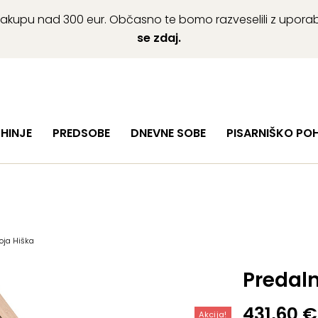
ob nakupu nad 300 eur. Občasno te bomo razveselili z upor
se zdaj.
HINJE
PREDSOBE
DNEVNE SOBE
PISARNIŠKO PO
oja Hiška
Predaln
Izvirna
Trenutn
431,60
€
Akcija!