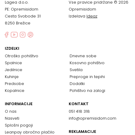
Lagea d.o.o.
Vse pravice pridržane © 2026
PE: Opremisidom
Opremisidom
Cesta Svobode 31
Izdelava
Ideaz
8250 Brežice
IZDELKI
Otroško pohištvo
Dnevne sobe
Spalnice
Kosovno pohištvo
Jedilnice
Svetila
Kuhinje
Preproge in tepihi
Predsobe
Dodatki
Kopalnice
Pohištvo na zalogi
INFORMACIJE
KONTAKT
O nas
051 418 318
Nasveti
info@opremisidom.com
Splošni pogoji
REKLAMACIJE
Leanpay obročno plačilo