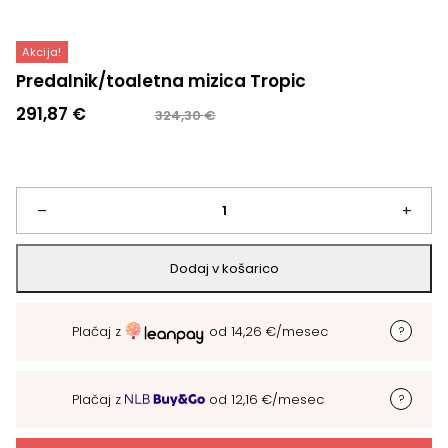
Akcija!
Predalnik/toaletna mizica Tropic
Izvirna
Trenutna
291,87
€
324,30
€
cena
cena
je
je:
bila:
291,87 €.
324,30 €.
Predalnik/toaletna
–
+
mizica
Dodaj v košarico
Tropic
Plačaj z
od
14,26
€
/mesec
količina
Plačaj z
od
12,16
€
/mesec