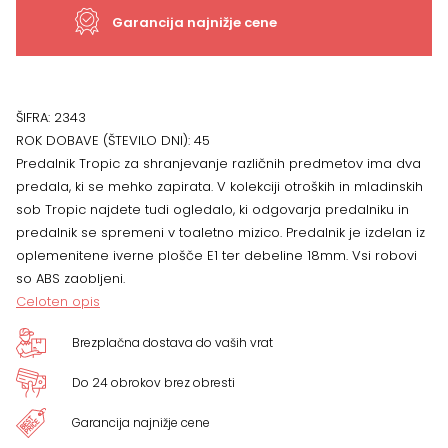
Garancija najnižje cene
ŠIFRA:
2343
ROK DOBAVE (ŠTEVILO DNI):
45
Predalnik Tropic za shranjevanje različnih predmetov ima dva
predala, ki se mehko zapirata. V kolekciji otroških in mladinskih
sob Tropic najdete tudi ogledalo, ki odgovarja predalniku in
predalnik se spremeni v toaletno mizico. Predalnik je izdelan iz
oplemenitene iverne plošče E1 ter debeline 18mm. Vsi robovi
so ABS zaobljeni.
Celoten opis
Brezplačna dostava do vaših vrat
Do 24 obrokov brez obresti
Garancija najnižje cene