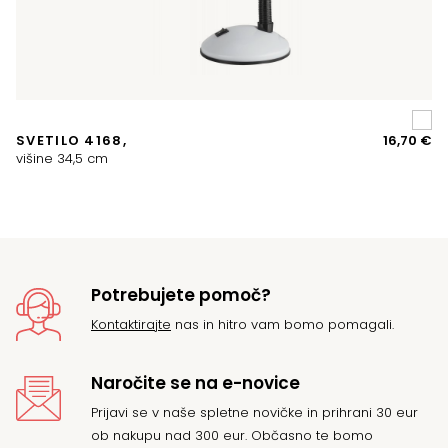
SVETILO 4168,
16,70
€
R
višine 34,5 cm
vi
Potrebujete pomoč?
Kontaktirajte
nas in hitro vam bomo pomagali.
Naročite se na e-novice
Prijavi se v naše spletne novičke in prihrani 30 eur
ob nakupu nad 300 eur. Občasno te bomo