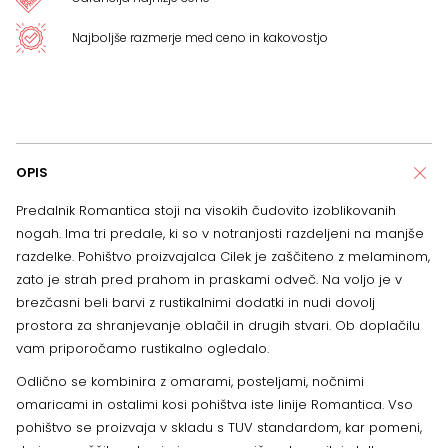
Najboljše razmerje med ceno in kakovostjo
OPIS
Predalnik Romantica stoji na visokih čudovito izoblikovanih
nogah. Ima tri predale, ki so v notranjosti razdeljeni na manjše
razdelke. Pohištvo proizvajalca Cilek je zaščiteno z melaminom,
zato je strah pred prahom in praskami odveč. Na voljo je v
brezčasni beli barvi z rustikalnimi dodatki in nudi dovolj
prostora za shranjevanje oblačil in drugih stvari. Ob doplačilu
vam priporočamo rustikalno ogledalo.
Odlično se kombinira z omarami, posteljami, nočnimi
omaricami in ostalimi kosi pohištva iste linije Romantica. Vso
pohištvo se proizvaja v skladu s TUV standardom, kar pomeni,