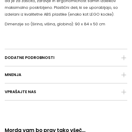
da je za zaščito, zdravje in ergonomičnost samih izdelkov
maksimalno poskrbljeno. Plastični deli, ki se uporabljajo, so
izdelani iz kvalitetne ABS plastike (enako kot LEGO kocke).
Dimenzije so (širina, višina, globina): 90 x 84 x 50 cm
DODATNE PODROBNOSTI
MNENJA
VPRAŠAJTE NAS
Morda vam bo prav tako všeč…