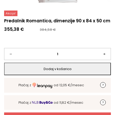
Akcija!
Predalnik Romantica, dimenzije 90 x 84 x 50 cm
Izvirna
Trenutna
355,38
€
384,58
€
cena
cena
je
je:
bila:
355,38 €.
384,58 €.
Predalnik
–
+
Romantica,
Dodaj v košarico
dimenzije
Plačaj z
od
12,05
€
/mesec
90
x
Plačaj z
od
11,82
€
/mesec
84