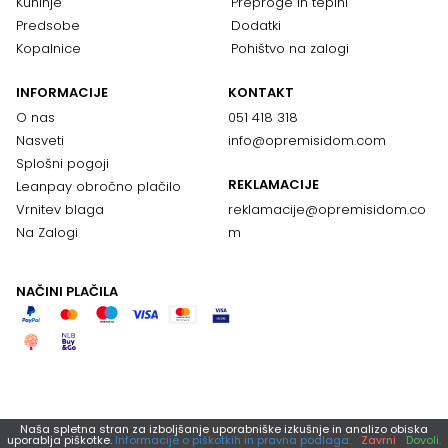
Kuhinje
Preproge in tepihi
Predsobe
Dodatki
Kopalnice
Pohištvo na zalogi
INFORMACIJE
KONTAKT
O nas
051 418 318
Nasveti
info@opremisidom.com
Splošni pogoji
REKLAMACIJE
Leanpay obročno plačilo
Vrnitev blaga
reklamacije@
opremisidom.co
Na Zalogi
m
NAČINI PLAČILA
Naša spletna stran za izboljšanje uporabniške izkušnje in analizo obiska
uporablja piškotke.
Informacije o piškotkih in pravna podlaga.
Zavrni
Dovoli.