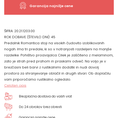
x
Garancija najnižje cene
50
cm
ŠIFRA:
20.21.1203.00
ROK DOBAVE (ŠTEVILO DNI):
45
količina
Predalnik Romantica stoji na visokih čudovito izoblikovanih
nogah. Ima tri predale, ki so v notranjosti razdeljeni na manjše
razdelke. Pohištvo proizvajalca Cilek je zaščiteno z melaminom,
zato je strah pred prahom in praskami odveč. Na voljo je v
brezčasni beli barvi z rustikalnimi dodatki in nudi dovolj
prostora za shranjevanje oblačil in drugih stvari. Ob doplačilu
vam priporočamo rustikalno ogledalo.
Celoten opis
Brezplačna dostava do vaših vrat
Do 24 obrokov brez obresti
Garancija najnižje cene