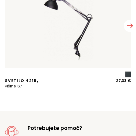
A
SVETILO 4215,
27,33
€
P
višine 67
Potrebujete pomoč?