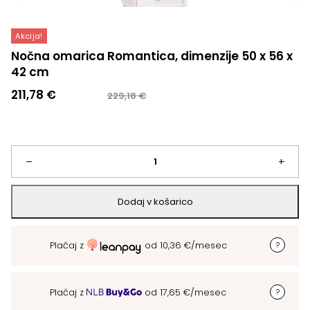
Akcija!
Nočna omarica Romantica, dimenzije 50 x 56 x
42 cm
Izvirna
Trenutna
211,78
€
229,18
€
cena
cena
je
je:
bila:
211,78 €.
229,18 €.
Nočna
–
+
omarica
Dodaj v košarico
Romantica,
Plačaj z
od
10,36
€
/mesec
dimenzije
50
Plačaj z
od
17,65
€
/mesec
x