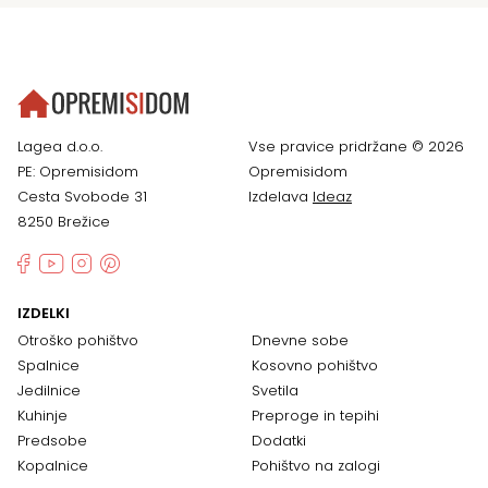
Lagea d.o.o.
Vse pravice pridržane © 2026
PE: Opremisidom
Opremisidom
Cesta Svobode 31
Izdelava
Ideaz
8250 Brežice
IZDELKI
Otroško pohištvo
Dnevne sobe
Spalnice
Kosovno pohištvo
Jedilnice
Svetila
Kuhinje
Preproge in tepihi
Predsobe
Dodatki
Kopalnice
Pohištvo na zalogi