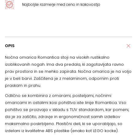
Najboljše razmerje med ceno in kakovostjo
OPIS
Nočna omarica Romantica stoji na visokih rustikalno
izoblikovanih nogah. Ima dva predala, ki zagotavljata ravno
prav prostora in se mehko zapirata. Nočna omarica je na voljo
je v beli barvi. Zaščitena je z melaminom, odpornim proti
praskam in prahu.
Odlično se kombinira z omarami, posteljami, nočnimi
omaricami in ostalimi kosi pohištva iste linije Romantica. Vso
pohištvo se proizvaja v skladu s TUV standardom, kar pomeni,
da je za zaščito, zdravje in ergonomičnost samih izdelkov
maksimalno poskrbljeno. Plastični deli, ki se uporabljajo, so
izdelani iz kvalitetne ABS plastike (enako kot LEGO kocke).