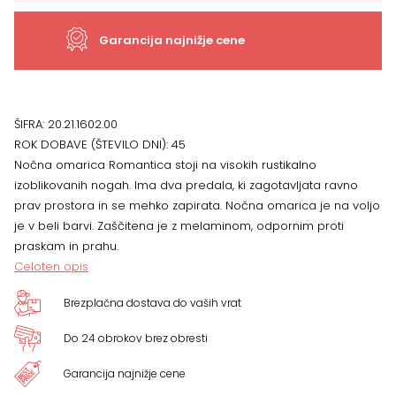
56
Garancija najnižje cene
x
42
ŠIFRA:
20.21.1602.00
ROK DOBAVE (ŠTEVILO DNI):
45
cm
Nočna omarica Romantica stoji na visokih rustikalno
izoblikovanih nogah. Ima dva predala, ki zagotavljata ravno
količina
prav prostora in se mehko zapirata. Nočna omarica je na voljo
je v beli barvi. Zaščitena je z melaminom, odpornim proti
praskam in prahu.
Celoten opis
Brezplačna dostava do vaših vrat
Do 24 obrokov brez obresti
Garancija najnižje cene