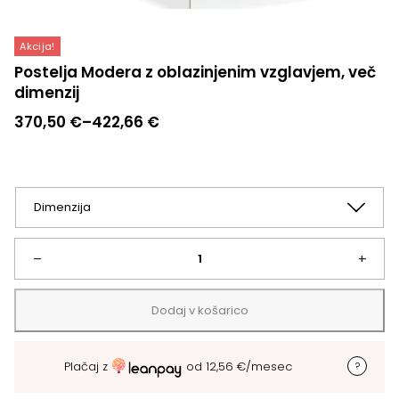
Akcija!
Postelja Modera z oblazinjenim vzglavjem, več
dimenzij
Cenovni
370,50
€
–
422,66
€
razpon:
od
370,50 €
do
422,66 €
Postelja
–
+
Modera
Dodaj v košarico
z
Plačaj z
od
12,56
€
/mesec
oblazinjenim