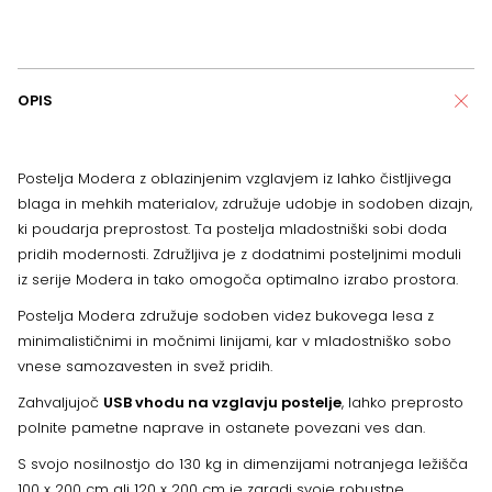
OPIS
Postelja Modera z oblazinjenim vzglavjem iz lahko čistljivega
blaga in mehkih materialov, združuje udobje in sodoben dizajn,
ki poudarja preprostost. Ta postelja mladostniški sobi doda
pridih modernosti. Združljiva je z dodatnimi posteljnimi moduli
iz serije Modera in tako omogoča optimalno izrabo prostora.
Postelja Modera združuje sodoben videz bukovega lesa z
minimalističnimi in močnimi linijami, kar v mladostniško sobo
vnese samozavesten in svež pridih.
Zahvaljujoč
USB vhodu na vzglavju postelje
, lahko preprosto
polnite pametne naprave in ostanete povezani ves dan.
S svojo nosilnostjo do 130 kg in dimenzijami notranjega ležišča
100 x 200 cm ali 120 x 200 cm je zaradi svoje robustne