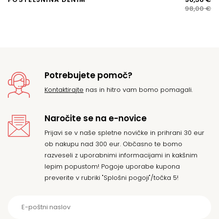
ce
ce
98,00
€
14
je
je:
bil
90
98
Potrebujete pomoč?
Kontaktirajte
nas in hitro vam bomo pomagali.
Naročite se na e-novice
Prijavi se v naše spletne novičke in prihrani 30 eur
ob nakupu nad 300 eur. Občasno te bomo
razveseli z uporabnimi informacijami in kakšnim
lepim popustom! Pogoje uporabe kupona
preverite v rubriki "Splošni pogoji"/točka 5!