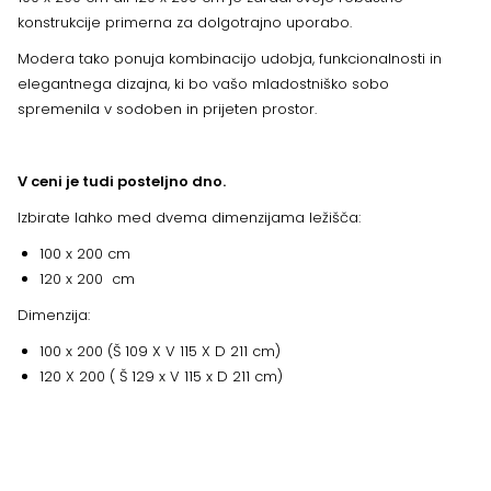
konstrukcije primerna za dolgotrajno uporabo.
Modera tako ponuja kombinacijo udobja, funkcionalnosti in
elegantnega dizajna, ki bo vašo mladostniško sobo
spremenila v sodoben in prijeten prostor.
V ceni je tudi posteljno dno.
Izbirate lahko med dvema dimenzijama ležišča:
100 x 200 cm
120 x 200 cm
Dimenzija:
100 x 200 (Š 109 X V 115 X D 211 cm)
120 X 200 ( Š 129 x V 115 x D 211 cm)