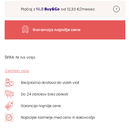
vzglavjem,
Plačaj z
od
12,33
€
/mesec
več
dimenzij
Garancija najnižje cene
količina
ŠIFRA:
Ni na voljo
Celoten opis
Brezplačna dostava do vaših vrat
Do 24 obrokov brez obresti
Garancija najnižje cene
Najboljše razmerje med ceno in kakovostjo