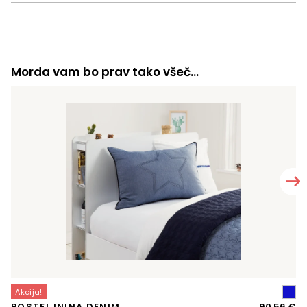
Morda vam bo prav tako všeč…
Akcija!
A
Iz
Tr
POSTELJNINA DENIM
90,56
€
P