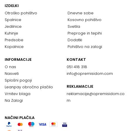
IZDELKI
Otroško pohištvo
Dnevne sobe
Spalnice
Kosovno pohištvo
Jedilnice
Svetila
Kuhinje
Preproge in tepihi
Predsobe
Dodatki
Kopalnice
Pohištvo na zalogi
INFORMACIJE
KONTAKT
O nas
051 418 318
Nasveti
info@opremisidom.com
Splošni pogoji
REKLAMACIJE
Leanpay obročno plačilo
Vrnitev blaga
reklamacije@
opremisidom.co
Na Zalogi
m
NAČINI PLAČILA