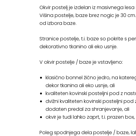
Okvir postelj je izdelan iz masivnega lesa 
Višina postelje, baze brez nogic je 30 cm
od izbora baze.
Stranice postelje, t.i. baze so pokrite s p
dekorativno tkanino ali eko usnje.
V okvir postelje / baze je vstavljeno:
klasično bonnel žično jedro, na katerega
dekor tkanina ali eko usnje, ali
kvaliteten kovinski posteljni pod z nasta
dvižni kvaliteten kovinski posteljni pod 
dodaten predal za shranjevanje, ali
okvir je tudi lahko zaprt, t.i. prazen box,
Poleg spodnjega dela postelje / baze, la