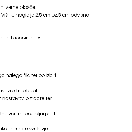
in iverne plošče.
. Višina nogic je 2,5 cm oz.5 cm odvisno
eno in tapecirane v
 nalega filc ter po izbiri
vitvijo trdote, ali
z nastavitvijo trdote ter
 trd iveralni posteljni pod.
hko naročite vzglavje