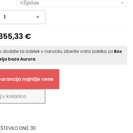
193,32 €
+
355,33
€
 dodate ta izdelek v naročilo, izberite vrsto izdelka za
Box
elja baza Aurora
.
arancija najnižje cene
 v košarico
ŠTEVILO DNI):
30