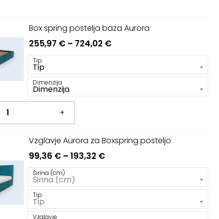
Box spring postelja baza Aurora
Cenovni
255,97
€
–
724,02
€
razpon:
Tip
od
255,97 €
Dimenzija
do
724,02 €
+
Vzglavje Aurora za Boxspring posteljo
Cenovni
99,36
€
–
193,32
€
razpon:
Širina (cm)
od
99,36 €
Tip
do
Vzglavje