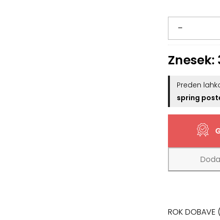
Vzglavje
–
Aurora
Znesek:
za
Preden lahko
Boxspring
spring post
posteljo
G
količina
Dodaj
ROK DOBAVE (