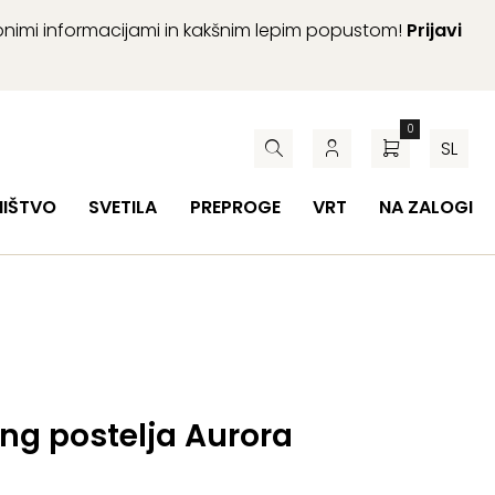
abnimi informacijami in kakšnim lepim popustom!
Prijavi
0
SL
HIŠTVO
SVETILA
PREPROGE
VRT
NA ZALOGI
ng postelja Aurora