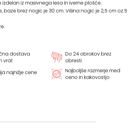
je izdelan iz masivnega lesa in iverne plošče.
e, baze brez nogic je 30 cm. Višina nogic je 2,5 cm oz.5
e.
ačna dostava
Do 24 obrokov brez
h vrat
obresti
Najboljše razmerje med
ja najnižje cene
ceno in kakovostjo