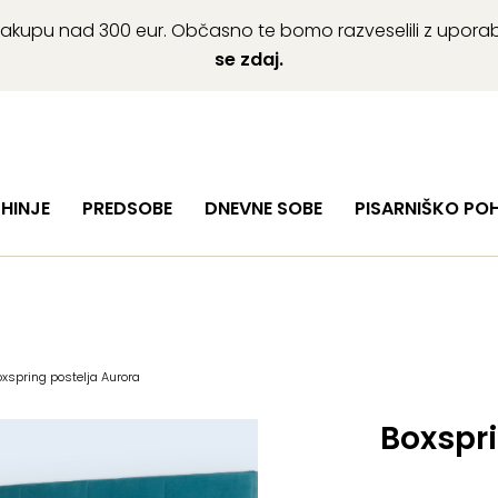
ob nakupu nad 300 eur. Občasno te bomo razveselili z upor
se zdaj.
HINJE
PREDSOBE
DNEVNE SOBE
PISARNIŠKO PO
oxspring postelja Aurora
Boxspri