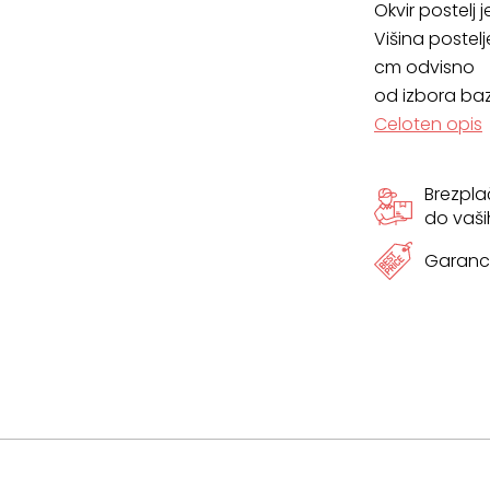
Okvir postelj 
Višina postelj
cm odvisno
od izbora baz
Celoten opis
Brezpl
do vaši
Garanci