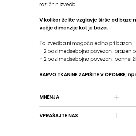
različnih izvedb.
V kolikor želite vzglavje širše od baze 
večje dimenzije kot je baza.
Ta izvedba ni mogoča edino pri bazah:
– 2 bazi medsebojno povezani, prazen box
– 2 bazi medsebojno povezani, bonnel žič
BARVO TKANINE ZAPIŠITE V OPOMBE; npr
MNENJA
VPRAŠAJTE NAS