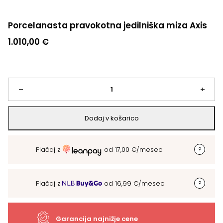
Porcelanasta pravokotna jedilniška miza Axis
1.010,00
€
Porcelanasta
–
+
pravokotna
Dodaj v košarico
jedilniška
Plačaj z
od
17,00
€
/mesec
miza
Axis
Plačaj z
od
16,99
€
/mesec
količina
Garancija najnižje cene