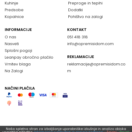
Kuhinje
Preproge in tepihi
Predsobe
Dodatki
Kopalnice
Pohištvo na zalogi
INFORMACIJE
KONTAKT
O nas
051 418 318
Nasveti
info@opremisidom.com
Splošni pogoji
REKLAMACIJE
Leanpay obročno plačilo
Vrnitev blaga
reklamacije@
opremisidom.co
Na Zalogi
m
NAČINI PLAČILA
Naša spletna stran za izboljšanje uporabniške izkušnje in analizo obiska
uporablja piškotke.
Informacije o piškotkih in pravna podlaga.
Zavrni
Dovoli.