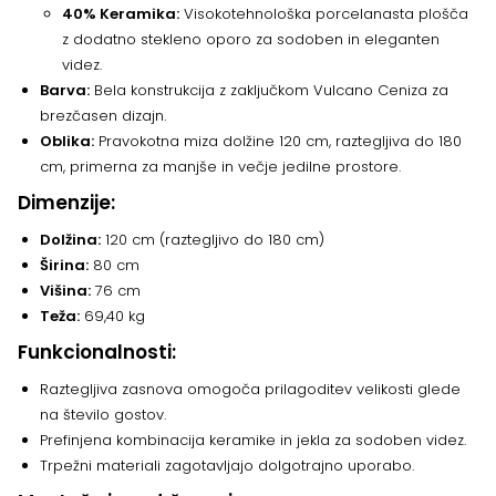
40% Keramika:
Visokotehnološka porcelanasta plošča
z dodatno stekleno oporo za sodoben in eleganten
videz.
Barva:
Bela konstrukcija z zaključkom Vulcano Ceniza za
brezčasen dizajn.
Oblika:
Pravokotna miza dolžine 120 cm, raztegljiva do 180
cm, primerna za manjše in večje jedilne prostore.
Dimenzije:
Dolžina:
120 cm (raztegljivo do 180 cm)
Širina:
80 cm
Višina:
76 cm
Teža:
69,40 kg
Funkcionalnosti:
Raztegljiva zasnova omogoča prilagoditev velikosti glede
na število gostov.
Prefinjena kombinacija keramike in jekla za sodoben videz.
Trpežni materiali zagotavljajo dolgotrajno uporabo.