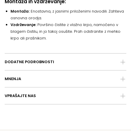
Montaža in vzdrževanje:
Montaža:
Enostavna, z jasnimi priloženimi navodili. Zahteva
osnovna orodja.
Vzdrževanje:
Površino čistite z vlažno krpo, namočeno v
blagem čistilu, in jo takoj osušite. Prah odstranite z mehko
krpo ali prašnikom.
DODATNE PODROBNOSTI
MNENJA
VPRAŠAJTE NAS