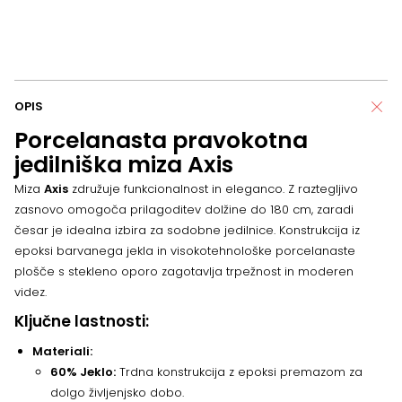
OPIS
Porcelanasta pravokotna
jedilniška miza Axis
Miza
Axis
združuje funkcionalnost in eleganco. Z raztegljivo
zasnovo omogoča prilagoditev dolžine do 180 cm, zaradi
česar je idealna izbira za sodobne jedilnice. Konstrukcija iz
epoksi barvanega jekla in visokotehnološke porcelanaste
plošče s stekleno oporo zagotavlja trpežnost in moderen
videz.
Ključne lastnosti:
Materiali:
60% Jeklo:
Trdna konstrukcija z epoksi premazom za
dolgo življenjsko dobo.