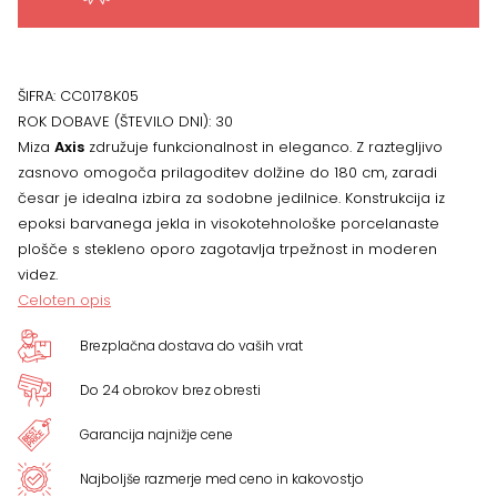
ŠIFRA:
CC0178K05
ROK DOBAVE (ŠTEVILO DNI):
30
Miza
Axis
združuje funkcionalnost in eleganco. Z raztegljivo
zasnovo omogoča prilagoditev dolžine do 180 cm, zaradi
česar je idealna izbira za sodobne jedilnice. Konstrukcija iz
epoksi barvanega jekla in visokotehnološke porcelanaste
plošče s stekleno oporo zagotavlja trpežnost in moderen
videz.
Celoten opis
Brezplačna dostava do vaših vrat
Do 24 obrokov brez obresti
Garancija najnižje cene
Najboljše razmerje med ceno in kakovostjo