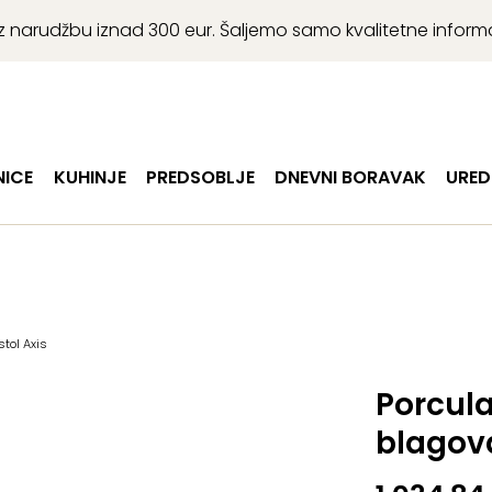
r uz narudžbu iznad 300 eur. Šaljemo samo kvalitetne infor
ICE
KUHINJE
PREDSOBLJE
DNEVNI BORAVAK
URED
tol Axis
Porcul
blagova