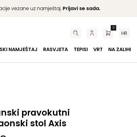
macije vezane uz namještaj.
Prijavi se sada.
0
HR
SKI NAMJEŠTAJ
RASVJETA
TEPISI
VRT
NA ZALIHI
anski pravokutni
onski stol Axis