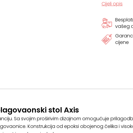
Cijeli opis
Bespla
vašeg
Garanci
cijene
lagovaonski stol Axis
nciju. Sa svojim proširivim dizajnom omogućuje prilagodbu
govaonice. Konstrukcija od epoksi obojenog čelika i vis