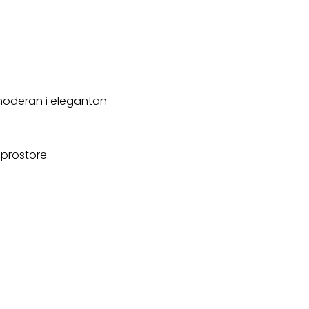
oderan i elegantan
 prostore.