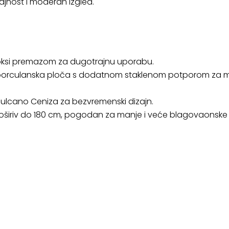
ajnost i moderan izgled.
poksi premazom za dugotrajnu uporabu.
porculanska ploča s dodatnom staklenom potporom za m
 Vulcano Ceniza za bezvremenski dizajn.
proširiv do 180 cm, pogodan za manje i veće blagovaonske