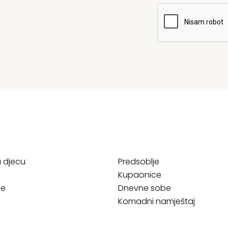
a djecu
Predsoblje
Kupaonice
ce
Dnevne sobe
Komadni namještaj