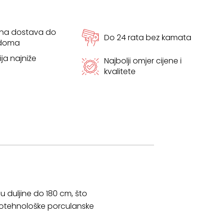
tna dostava do
Do 24 rata bez kamata
 doma
ja najniže
Najbolji omjer cijene i
kvalitete
 duljine do 180 cm, što
okotehnološke porculanske