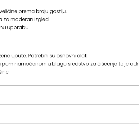
veličine prema broju gostiju.
ka za moderan izgled.
ajnu uporabu.
ene upute. Potrebni su osnovni alati.
 krpom namočenom u blago sredstvo za čišćenje te je odm
ine.