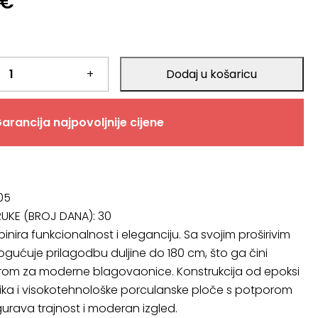
€
+
Dodaj u košaricu
arancija najpovoljnije cijene
05
RUKE (BROJ DANA):
30
nira funkcionalnost i eleganciju. Sa svojim proširivim
ućuje prilagodbu duljine do 180 cm, što ga čini
orom za moderne blagovaonice. Konstrukcija od epoksi
ika i visokotehnološke porculanske ploče s potporom
gurava trajnost i moderan izgled.