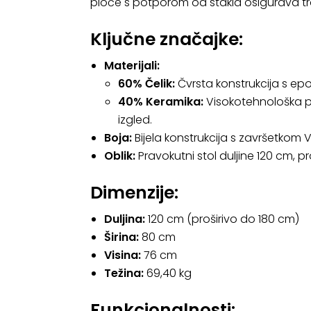
ploče s potporom od stakla osigurava tr
Ključne značajke:
Materijali:
60% Čelik:
Čvrsta konstrukcija s e
40% Keramika:
Visokotehnološka 
izgled.
Boja:
Bijela konstrukcija s završetkom
Oblik:
Pravokutni stol duljine 120 cm, 
Dimenzije:
Duljina:
120 cm (proširivo do 180 cm)
Širina:
80 cm
Visina:
76 cm
Težina:
69,40 kg
Funkcionalnosti: