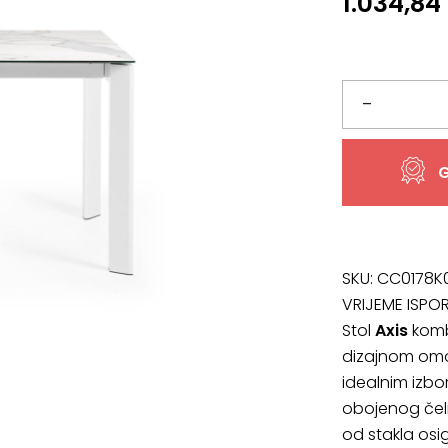
1.034,84
Porculanski
–
pravokutni
G
blagovaonski
stol
Axis
SKU:
CC0178K
VRIJEME ISPO
količina
Stol
Axis
kombi
dizajnom omog
idealnim izb
obojenog čel
od stakla osi